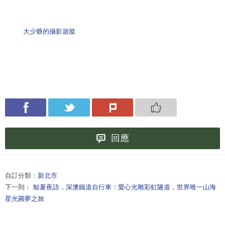
大少爺的攝影遊蹤
回應
自訂分類：
新北市
下一則：
鯨夏夜語，深澳鐵道自行車：愛心光雕彩虹隧道，世界唯一山海
星光圓夢之旅