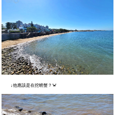
↓
他應該是在挖螃蟹？
🦀