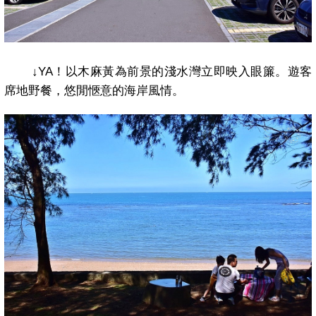
↓YA
！以木麻黃為前景的淺水灣立即映入眼簾。遊客
席地野餐，悠閒愜意的海岸風情。