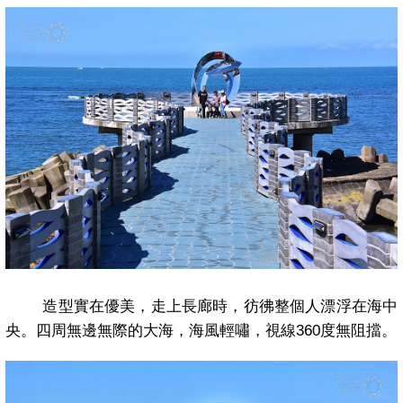
造型
實在優美，走上長廊時，彷彿整個人漂浮在海中
央。四周無邊無際的大海，海風輕嘯，視線
360
度無阻擋。