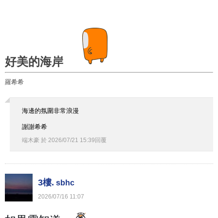
好美的海岸
羅希希
海邊的氛圍非常浪漫
謝謝希希
端木豪
於
2026
/
07
/
21
15
:
39
回覆
3樓.
sbhc
2026
/
07
/
16
11
:
07