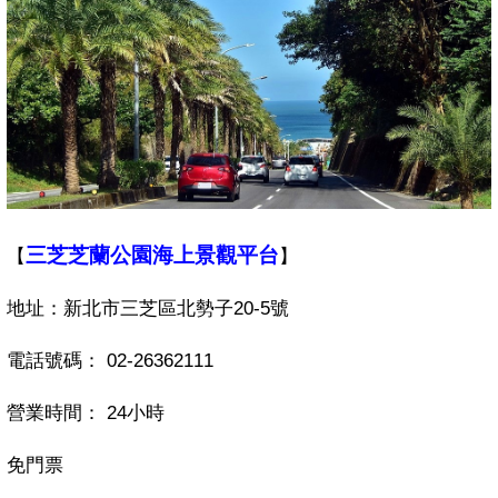
三芝芝蘭公園海上景觀平台
【
】
地址：新北市三芝區北勢子
20-5
號
電話號碼：
02-26362111
營業時間：
24
小時
免門票