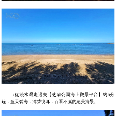
↓
從淺水灣走過去【芝蘭公園海上觀景平台】約
5
分
鐘，藍天碧海，濤聲悅耳，百看不膩的絕美海景。