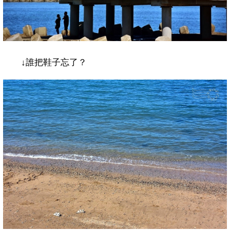
↓
誰把鞋子忘了？