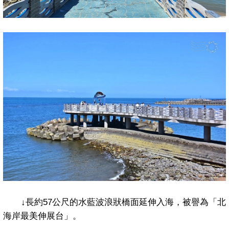
↓
長約
57
公尺的水藍波浪狀橋面延伸入海，被譽為「北
海岸最美伸展台」。