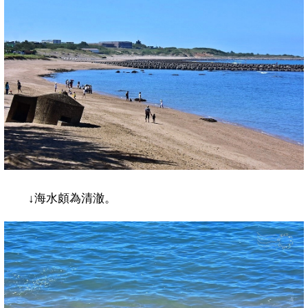
↓
海水頗為清澈。