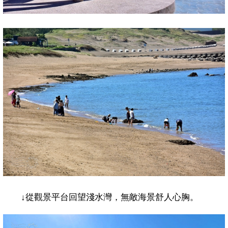
↓
從觀景平台回望淺水灣，無敵海景舒人心胸。