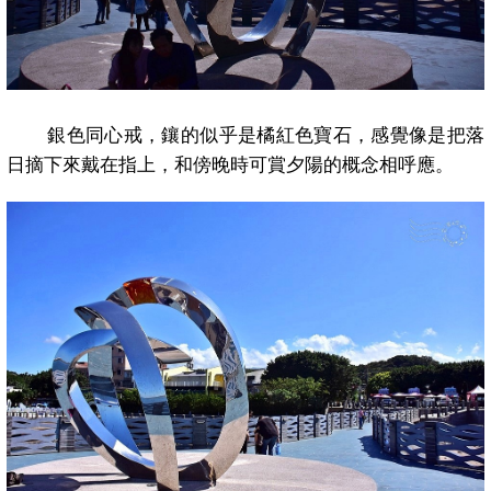
銀色同心戒，鑲的似乎是橘紅色寶石，感覺像是把落
日摘下來戴在指上，和傍晚時可賞夕陽的概念相呼應。