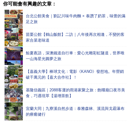
你可能會有興趣的文章：
台北公館美食｜劉記川味牛肉麵 × 泰讚了奶茶，味蕾的滿
足之旅
苗栗公館【鶴山飯館】二訪｜八年後再次相逢，不變的客
家合菜老味道
鯨夏夜語，深澳鐵道自行車：愛心光雕彩虹隧道，世界唯
一山海星光圓夢之旅
【嘉義大學】棒球文化：電影《KANO》發想地。年營銷
破千萬元的【嘉大合作社】！
基隆信義區｜2088客運的雨港家聚之旅：飽嚐廟口夜市美
食，巧遇現萃【湯增茶飲】
宜蘭大同｜九寮溪自然步道：泰雅森林、溪流與戈霸瀑布
的療癒健行