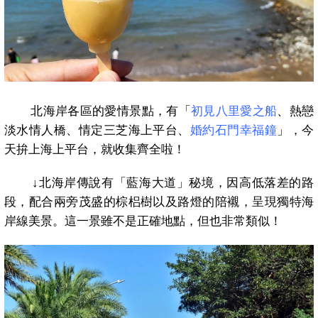
北海岸各區的愛情景點，有「
初見八里愛之船
、熱戀
淡水情人橋、情定三芝海上平台、
婚約石門幸福鐘
」，今
天拚上海上平台，就收集齊全啦！
↓
北海岸傳說有「藍海大道」秘境，因高低落差的路
段，配合兩旁茂盛的棕梠樹以及路燈的陪襯，呈現獨特海
岸線美景。這一景雖不是正確地點，但也非常類似！