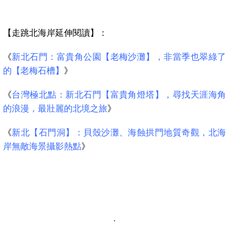
【走跳北海岸延伸閱讀】：
《
新北石門：富貴角公園【老梅沙灘】，非當季也翠綠了
的【老梅石槽】
》
《
台灣極北點：新北石門【富貴角燈塔】，尋找天涯海角
的浪漫，最壯麗的北境之旅
》
《
新北【石門洞】：貝殼沙灘、海蝕拱門地質奇觀，北海
岸無敵海景攝影熱點
》
.