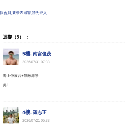
限會員,要發表迴響,請先登入
迴響（5） ：
5樓.
南宮俊茂
2026
/
07
/
31
07
:
33
海上伸展台+無敵海景
美!
4樓.
羅志正
2026
/
07
/
21
05
:
33