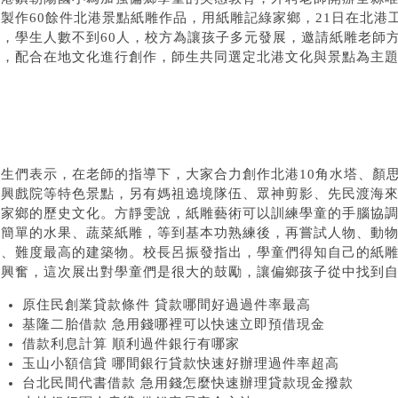
間製作60餘件北港景點紙雕作品，用紙雕記綠家鄉，21日在北港
區，學生人數不到60人，校方為讓孩子多元發展，邀請紙雕老師
雕，配合在地文化進行創作，師生共同選定北港文化與景點為主
學生們表示，在老師的指導下，大家合力創作北港10角水塔、顏
振興戲院等特色景點，另有媽祖遶境隊伍、眾神剪影、先民渡海
解家鄉的歷史文化。方靜雯說，紙雕藝術可以訓練學童的手腦協
習簡單的水果、蔬菜紙雕，等到基本功熟練後，再嘗試人物、動
多、難度最高的建築物。校長呂振發指出，學童們得知自己的紙
常興奮，這次展出對學童們是很大的鼓勵，讓偏鄉孩子從中找到自
原住民創業貸款條件 貸款哪間好過過件率最高
基隆二胎借款 急用錢哪裡可以快速立即預借現金
借款利息計算 順利過件銀行有哪家
玉山小額信貸 哪間銀行貸款快速好辦理過件率超高
台北民間代書借款 急用錢怎麼快速辦理貸款現金撥款