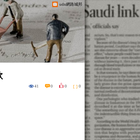
udn網路城邦
款
41
0
0
0