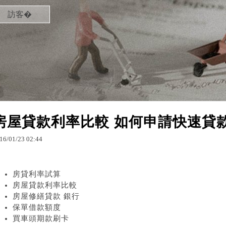
訪客�
房屋貸款利率比較 如何申請快速貸
16
/
01
/
23
02
:
44
房貸利率試算
房屋貸款利率比較
房屋修繕貸款 銀行
保單借款額度
買車頭期款刷卡