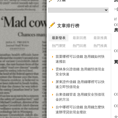
>
i
O
文章排行榜
最新發表
最新回應
最新推薦
熱門瀏覽
熱門回應
熱門推薦
O
苗栗哪裡可以借錢 急用錢如何快
速撥款
雲林身分證借錢 急用錢預借現金
安全快速
屏東證件借錢 急用錢哪裡可以快
速立即預借現金
O
台東借錢管道 急用錢安全預借現
金的方法
ON
台中哪裡可以借錢 急用錢怎麼快
速辦理貸款現金撥款