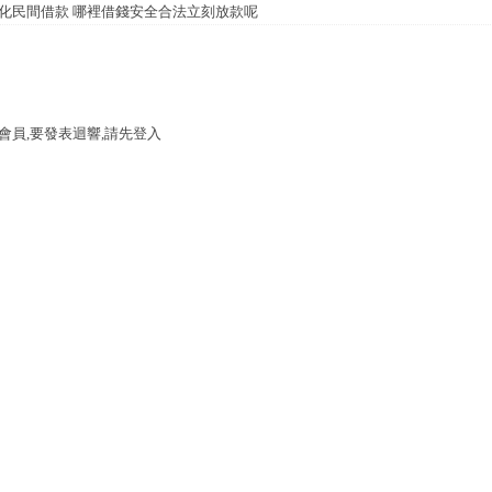
化民間借款 哪裡借錢安全合法立刻放款呢
會員,要發表迴響,請先登入