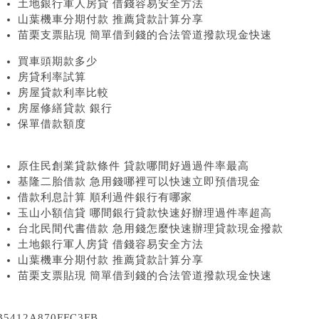
土地銀行軍人房貸 借錢容易安全方法
山葉機車分期付款 推薦貸款計算分享
苗栗支票貼現 簡單借到錢的合法管道撥款現金快速
買車頭期款多少
房貸利率試算
房屋貸款利率比較
房屋修繕貸款 銀行
保單借款額度
原住民創業貸款條件 貸款哪間好過過件率最高
基隆二胎借款 急用錢哪裡可以快速立即預借現金
借款利息計算 順利過件銀行有哪家
玉山小額信貸 哪間銀行貸款快速好辦理過件率超高
台北民間代書借款 急用錢怎麼快速辦理貸款現金撥款
土地銀行軍人房貸 借錢容易安全方法
山葉機車分期付款 推薦貸款計算分享
苗栗支票貼現 簡單借到錢的合法管道撥款現金快速
B5412A870FFC3FB