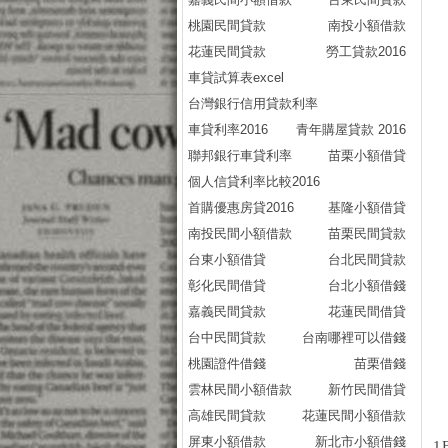
桃園民間貸款
南投小額借款
花蓮民間貸款
勞工貸款2016
車貸試算表excel
台灣銀行信用貸款利率
車貸利率2016
青年購屋貸款 2016
聯邦銀行車貸利率
苗栗小額借貸
個人信貸利率比較2016
首購優惠房貸2016
基隆小額借貸
南投民間小額借款
苗栗民間貸款
台東小額借貸
台北民間貸款
彰化民間借貸
台北小額借錢
嘉義民間貸款
花蓮民間借貸
台中民間貸款
台南哪裡可以借錢
桃園證件借錢
苗栗借錢
雲林民間小額借款
新竹民間借貸
高雄民間貸款
花蓮民間小額借款
屏東小額借款
新北市小額借錢
1