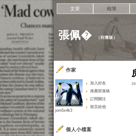
文章
相簿
張佩�
（
到舊版
）
作家
加入好友
20
推薦部落格
訂閱關注
留言給他
jom5x4k3
個人小檔案