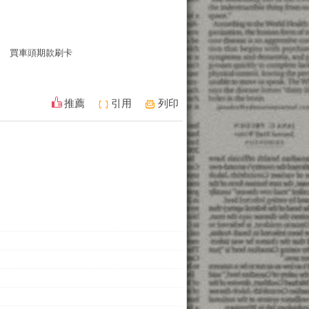
買車頭期款刷卡
推薦
引用
列印