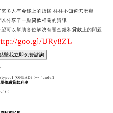
有需多人有金錢上的煩惱 往往不知道怎麼辦
所以分享了一點
貸款
相關的資訊
希望可以幫助各位解決有關金錢和
貸款
上的問題
http://goo.gl/URy8ZL
;
f (typeof (ONEAD) !== "undefi
房屋修繕貸款利率
d") {