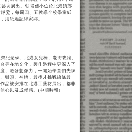
工藝坊展出。朝陽國小位於北港鎮郊
方靜雯，每周四、五教導全校學童紙
題，用紙雕記綠家鄉。
思齊紀念碑、北港女兒橋、老街甕牆、
來台等在地文化，製作過程中更深入了
調度、激發想像力，一開始學童們先練
物、獅頭、神轎，最後才挑戰線條最
雕作品被安排在北港工藝坊展出，都非
信心以及成就感。(中國時報)