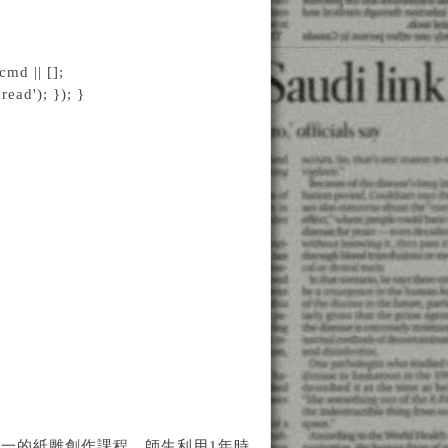
md || [];
ead'); }); }
一的紙雕創作課程，師生利用1年時