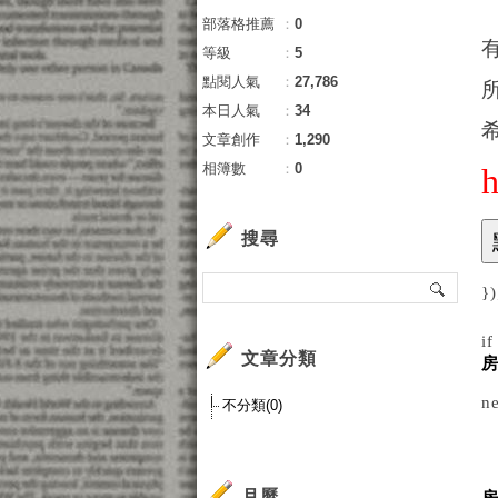
部落格推薦
：
0
等級
：
5
點閱人氣
：
27,786
本日人氣
：
34
文章創作
：
1,290
相簿數
：
0
搜尋
})
i
文章分類
ne
不分類(0)
月曆