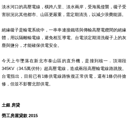
淡水河口的高壓電線，橫跨八里、淡水兩岸，受海風侵襲，礙子受
害狀況比其他都市、山區更嚴重，需定期清洗，以減少浪費能源。
絕緣礙子是輸電系統中，一串串連接鐵塔與傳輸高壓電纜間的絕緣
體，用以隔離輸電線，避免相互導電。台電須定期清洗礙子上的灰
塵與鹽分，才能確保供電安全。
今天上午墜落在新北巿泰山區的直升機，是撞到核一．頂湖段
345KV（34.5萬伏特）超高壓電線，造成兩段高壓輸電線路跳脫。
台電指出，目前已有1條供電線路恢復正常供電，還有1條仍待搶
修，但並不影響北部供電。
土銀 房貸
勞工房屋貸款 2015