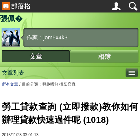
張佩�
作家：jom5x4k3
文章
相簿
文章列表
所有文章
/
目前分類：興趣嗜好|攝影寫真
勞工貸款查詢 (立即撥款)教你如何
辦理貸款快速過件呢 (1018)
2015
/
11
/
23
03:01:13