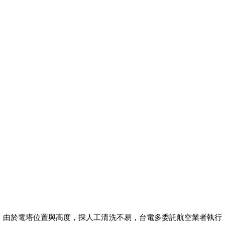
勞工貸款資格
勞工購屋貸款
勞工局青年創業貸款
勞工局創業貸款
勞工修繕貸款
勞工創業貸款
勞工首次購屋貸款
留學貸款
留學貸款心得
聯邦銀行小額信貸
聯邦銀行車貸
領現金貸款
由於電塔位置與高度，採人工清洗不易，台電多委託航空業者執行