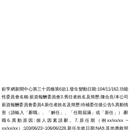
領現金貸款
沒工作借錢
地下錢莊借錢
台中借錢管道
高雄借錢管道
台南借錢管道
高雄借錢週轉
借錢週轉
低利借錢
鉅亨網新聞中心第三十四條第6款1.發生變動日期:104/11/162.功能
性委員會名稱:薪資報酬委員會3.舊任者姓名及簡歷:陳合良/本公司
薪資報酬委員會委員4.新任者姓名及簡歷:待補委任後公告5.異動情
形（請輸入「辭職」、「解任」、「任期屆滿」或「新任」）:辭
職6.異動原因:個人因素請辭。7.原任期（例xx/xx/xx ~
xx/xx/xx）:103/06/23~106/06/228.新任生效日期:NA9.其他應敘明