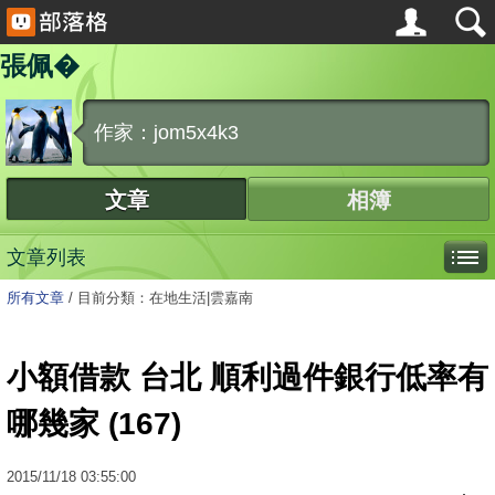
張佩�
作家：jom5x4k3
文章
相簿
文章列表
所有文章
/
目前分類：在地生活|雲嘉南
小額借款 台北 順利過件銀行低率有
哪幾家 (167)
2015
/
11
/
18
03:55:00