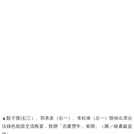
▲顏子傑(右三）、郭承泉（右一）、朱松偉（左一）聯袂出席台
法綠色能源交流晚宴，致贈「吉慶豐年」春聯。（圖／秘書處提