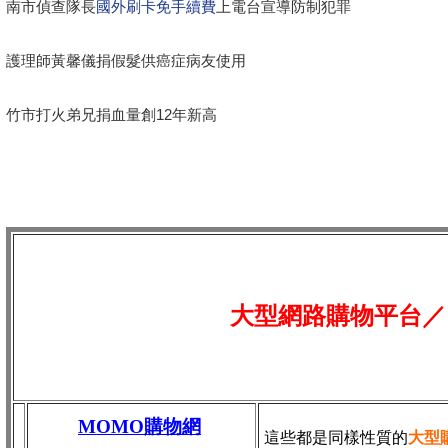
南市偵查隊長
國外刷卡免手續費
上電台宣導防制犯罪
護理師黃馨儀捐假髮供癌症病友使用
竹市打火弟兄捐血量創12年新高
大型網路購物平台／
MOMO購物網
這些都是同樣性質的
大型