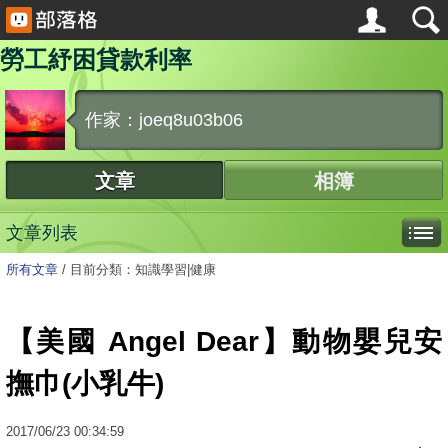
勞工紓困貸款利率
作家：joeq8u03b06
文章
相簿
文章列表
所有文章
/
目前分類：知識學習|健康
【美國 Angel Dear】動物嬰兒安
撫巾(小乳牛)
2017
/
06
/
23
00:34:59