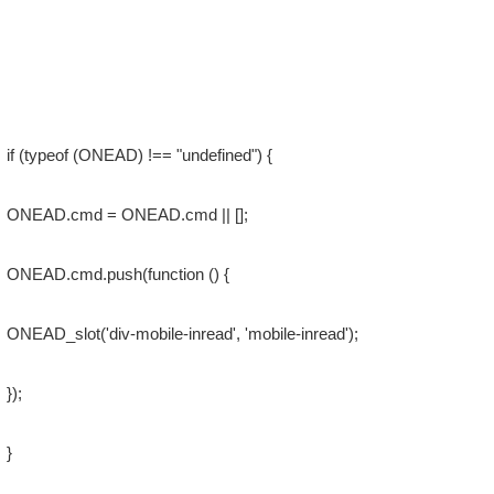
if (typeof (ONEAD) !== "undefined") {
ONEAD.cmd = ONEAD.cmd || [];
ONEAD.cmd.push(function () {
ONEAD_slot('div-mobile-inread', 'mobile-inread');
});
}