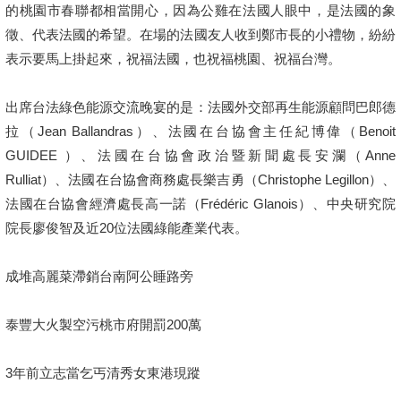
的桃園市春聯都相當開心，因為公雞在法國人眼中，是法國的象
徵、代表法國的希望。在場的法國友人收到鄭市長的小禮物，紛紛
表示要馬上掛起來，祝福法國，也祝福桃園、祝福台灣。
出席台法綠色能源交流晚宴的是：法國外交部再生能源顧問巴郎德
拉（Jean Ballandras）、法國在台協會主任紀博偉（Benoit
GUIDEE ）、法國在台協會政治暨新聞處長安瀾（Anne
Rulliat）、法國在台協會商務處長樂吉勇（Christophe Legillon）、
法國在台協會經濟處長高一諾（Frédéric Glanois）、中央研究院
院長廖俊智及近20位法國綠能產業代表。
成堆高麗菜滯銷台南阿公睡路旁
泰豐大火製空污桃市府開罰200萬
3年前立志當乞丐清秀女東港現蹤