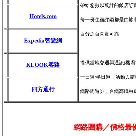
帶給您數以萬計的飯店訂
Hotels.com
每一份住宿評鑑都是由旅
百分之百真實可靠
Expedia智遊網
提供當地交通與通訊(機場接送
KLOOK客路
一日遊/半日遊，活動與體
四方通行
鐵路周遊券，台鐵高鐵乘
網路團購／價格最