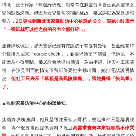
特徵，親子作家「焦糖綠玫瑰」就常常在臉書分享自己跟高需求女
兒的點點滴滴。但因為女兒常常哭鬧的緣故，鄰居誤以為家暴通報
警方，
2日更收到新北市家暴防治中心約談的公文，讓她心酸表示
「一張紙就可以把之前的努力全部打碎...」
焦糖綠玫瑰說，那天警察已經有確認孩子有沒有受傷，甚至離開10
分鐘後又回來「double check」，並要求她留下個資，但她以「不
能因為小孩哭鬧、鄰居誤會就提供個資」為由拒絕。隔天社工來關
切，在沒見到面的情況下留紙條要她主動出面，她打電話說明情
況，
但社工只表示「單親是高風險家庭」，讓她覺得「快氣暈」
了。
▲收到家暴防治中心的約談通知。
焦糖綠玫瑰強調，她只是很注重個人隱私，整起事件只是鄰居誤
會，為什麼要求她提供資料？況且
高需求寶寶本來就容易不停哭
鬧
，她也很直接跟社工說，如果他們有辦法教，她也願意讓孩子給