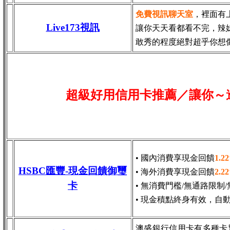
免費視訊聊天室
，裡面有
Live173視訊
讓你天天看都看不完，辣
敢秀的程度絕對超乎你想
超級好用信用卡推薦／讓你～
• 國內消費享現金回饋
1.2
HSBC匯豐-現金回饋御璽
• 海外消費享現金回饋
2.2
卡
• 無消費門檻/無通路限制
• 現金積點終身有效，自
澳盛銀行信用卡有多種卡