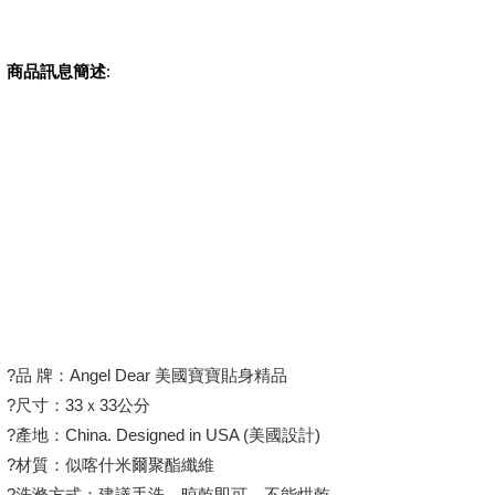
商品訊息簡述
:
?品 牌：Angel Dear 美國寶寶貼身精品
?尺寸：33ｘ33公分
?產地：China. Designed in USA (美國設計)
?材質：似喀什米爾聚酯纖維
?洗滌方式：建議手洗，晾乾即可，不能烘乾