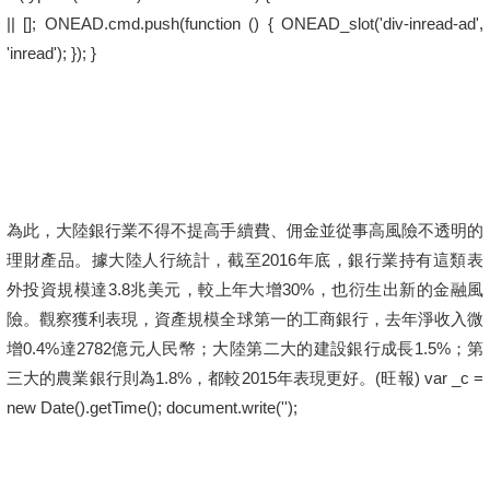
|| []; ONEAD.cmd.push(function () { ONEAD_slot('div-inread-ad',
'inread'); }); }
為此，大陸銀行業不得不提高手續費、佣金並從事高風險不透明的
理財產品。據大陸人行統計，截至2016年底，銀行業持有這類表
外投資規模達3.8兆美元，較上年大增30%，也衍生出新的金融風
險。觀察獲利表現，資產規模全球第一的工商銀行，去年淨收入微
增0.4%達2782億元人民幣；大陸第二大的建設銀行成長1.5%；第
三大的農業銀行則為1.8%，都較2015年表現更好。(旺報) var _c =
new Date().getTime(); document.write('');