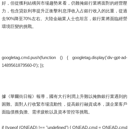
好，但從獲利結構與市場趨勢來看，仍難掩銀行業將面對的經營壓
力，包含貸款利率提升正衝擊利息淨收入占銀行收入的比重，從過
去90%降至70%左右。大陸金融業人士也坦言，銀行業將面臨經營
環境巨變的挑戰。
googletag.cmd.push(function () { googletag.display('div-gpt-ad-
1489561879560-0'); });
據《華爾街日報》報導，國有大行利潤上升難以掩飾銀行業遇到的
困難。面對人行收緊市場流動性，提高銀行融資成本，讓企業客戶
面臨債務負擔、需求疲軟以及資本管控等挑戰。
if (typeof (ONEAD) !== "undefined") { ONEAD.cmd = ONEAD.cmd