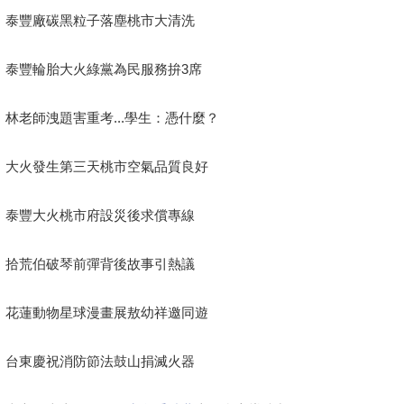
泰豐廠碳黑粒子落塵桃市大清洗
泰豐輪胎大火綠黨為民服務拚3席
林老師洩題害重考...學生：憑什麼？
大火發生第三天桃市空氣品質良好
泰豐大火桃市府設災後求償專線
拾荒伯破琴前彈背後故事引熱議
花蓮動物星球漫畫展敖幼祥邀同遊
台東慶祝消防節法鼓山捐滅火器