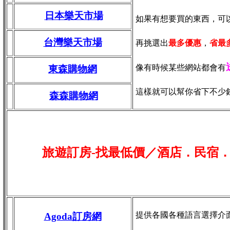
日本樂天市場
如果有想要買的東西，可
台灣樂天市場
再挑選出
最多優惠
，
省最
像有時候某些網站都會有
東森購物網
這樣就可以幫你省下不少
森森購物網
旅遊訂房-找最低價／酒店．民宿
提供各國各種語言選擇介
Agoda訂房網