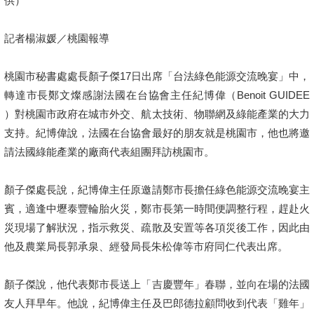
供）
記者楊淑媛／桃園報導
桃園市秘書處處長顏子傑17日出席「台法綠色能源交流晚宴」中，
轉達市長鄭文燦感謝法國在台協會主任紀博偉（Benoit GUIDEE
）對桃園市政府在城市外交、航太技術、物聯網及綠能產業的大力
支持。紀博偉說，法國在台協會最好的朋友就是桃園市，他也將邀
請法國綠能產業的廠商代表組團拜訪桃園市。
顏子傑處長說，紀博偉主任原邀請鄭市長擔任綠色能源交流晚宴主
賓，適逢中壢泰豐輪胎火災，鄭市長第一時間便調整行程，趕赴火
災現場了解狀況，指示救災、疏散及安置等各項災後工作，因此由
他及農業局長郭承泉、經發局長朱松偉等市府同仁代表出席。
顏子傑說，他代表鄭市長送上「吉慶豐年」春聯，並向在場的法國
友人拜早年。他說，紀博偉主任及巴郎德拉顧問收到代表「雞年」