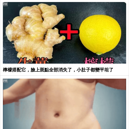
PR
檸檬搭配它，臉上斑點全部消失了，小肚子都變平坦了
PR