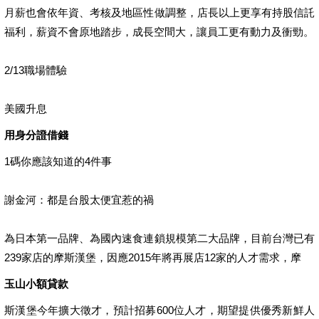
月薪也會依年資、考核及地區性做調整，店長以上更享有持股信託
福利，薪資不會原地踏步，成長空間大，讓員工更有動力及衝勁。
2/13職場體驗
美國升息
用身分證借錢
1碼你應該知道的4件事
謝金河：都是台股太便宜惹的禍
為日本第一品牌、為國內速食連鎖規模第二大品牌，目前台灣已有
239家店的摩斯漢堡，因應2015年將再展店12家的人才需求，摩
玉山小額貸款
斯漢堡今年擴大徵才，預計招募600位人才，期望提供優秀新鮮人