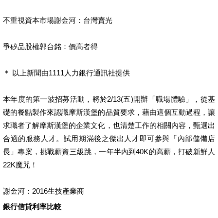
不重視資本市場謝金河：台灣賣光
爭矽品股權郭台銘：價高者得
＊ 以上新聞由1111人力銀行通訊社提供
本年度的第一波招募活動，將於2/13(五)開辦「職場體驗」，從基
礎的餐點製作來認識摩斯漢堡的品質要求，藉由這個互動過程，讓
求職者了解摩斯漢堡的企業文化，也清楚工作的相關內容，甄選出
合適的服務人才。試用期滿後之傑出人才即可參與「內部儲備店
長」專案，挑戰薪資三級跳，一年半內到40K的高薪，打破新鮮人
22K魔咒！
謝金河：2016生技產業商
銀行信貸利率比較