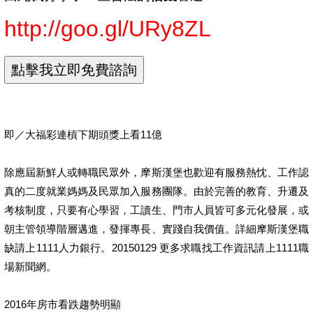
http://goo.gl/URy8ZL
即／大福彩連槓下期頭獎上看11億
除應屆新鮮人或轉職民眾外，摩斯漢堡也歡迎有服務熱忱、工作認
真的二度就業媽媽及民眾加入服務團隊。由於完善的教育、升遷及
考核制度，只要有心學習，工讀生、門市人員皆可多元化發展，或
朝主管領導階層邁進，發揮專長、實踐自我價值。詳細摩斯漢堡職
缺請上1111人力銀行。20150129 更多求職找工作資訊請上1111職
場新聞網。
2016年房市看跌趨勢明顯