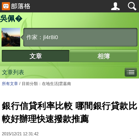
吳佩�
作家：jl4r8i0
文章
相簿
文章列表
所有文章
/
目前分類：在地生活|雲嘉南
銀行信貸利率比較 哪間銀行貸款比
較好辦理快速撥款推薦
2015
/
12
/
21
12:31:42