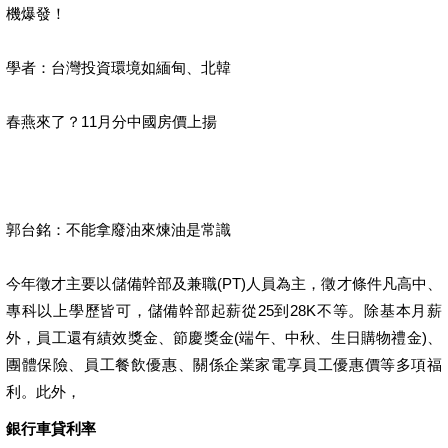
機爆發！
學者：台灣投資環境如緬甸、北韓
春燕來了？11月分中國房價上揚
郭台銘：不能拿廢油來煉油是常識
今年徵才主要以儲備幹部及兼職(PT)人員為主，徵才條件凡高中、
專科以上學歷皆可，儲備幹部起薪從25到28K不等。除基本月薪
外，員工還有績效獎金、節慶獎金(端午、中秋、生日購物禮金)、
團體保險、員工餐飲優惠、關係企業家電享員工優惠價等多項福
利。此外，
銀行車貸利率