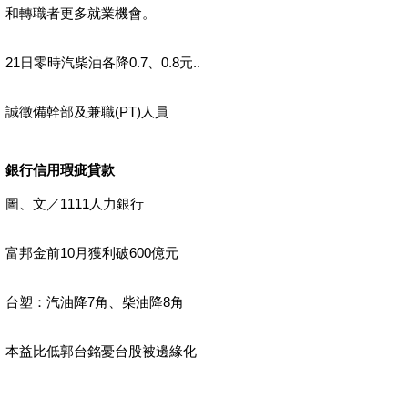
和轉職者更多就業機會。
21日零時汽柴油各降0.7、0.8元..
誠徵備幹部及兼職(PT)人員
銀行信用瑕疵貸款
圖、文／1111人力銀行
富邦金前10月獲利破600億元
台塑：汽油降7角、柴油降8角
本益比低郭台銘憂台股被邊緣化