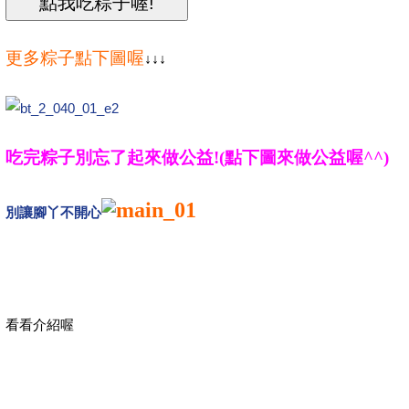
更多粽子點下圖喔
↓↓↓
吃完粽子別忘了起來做公益!(點下圖來做公益喔^^)
別讓腳丫不開心
看看介紹喔