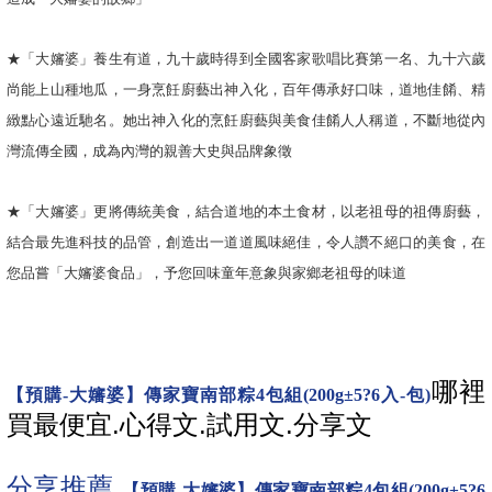
★「大嬸婆」養生有道，九十歲時得到全國客家歌唱比賽第一名、九十六歲
尚能上山種地瓜，一身烹飪廚藝出神入化，百年傳承好口味，道地佳餚、精
緻點心遠近馳名。她出神入化的烹飪廚藝與美食佳餚人人稱道，不斷地從內
灣流傳全國，成為內灣的親善大史與品牌象徵
★「大嬸婆」更將傳統美食，結合道地的本土食材，以老祖母的祖傳廚藝，
結合最先進科技的品管，創造出一道道風味絕佳，令人讚不絕口的美食，在
您品嘗「大嬸婆食品」，予您回味童年意象與家鄉老祖母的味道
哪裡
【預購-大嬸婆】傳家寶南部粽4包組(200g±5?6入-包)
買最便宜.心得文.試用文.分享文
分享推薦.
【預購-大嬸婆】傳家寶南部粽4包組(200g±5?6