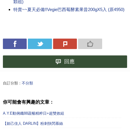
顆祖)
特賣~~夏天必備!!Vegie巴西莓酵素果昔200gX5入 (原4950)
回應
自訂分類：
不分類
你可能會有興趣的文章：
A.Y.E動俐纖88蔬暢精粹日+超雙效組
【妲己佳人 DARLIN】粉刺快閃慕絲