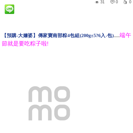
31
0
0
端午
【預購-大嬸婆】傳家寶南部粽4包組(200g±5?6入-包)
.....
節就是要吃粽子啦!