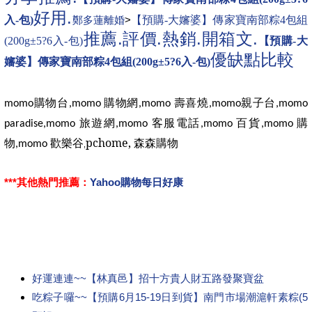
好用.
入-包)
鄭多蓮離婚
>
【預購-大嬸婆】傳家寶南部粽4包組
推薦.評價.熱銷.開箱文.
(200g±5?6入-包)
【預購-大
優缺點比較
嬸婆】傳家寶南部粽4包組(200g±5?6入-包)
購物台
購物網
壽喜燒
親子台
momo
,momo
,momo
,momo
,momo
旅遊網
客服電話
百貨
購
paradise,momo
,momo
,momo
,momo
物
歡樂谷
pchome,
森森購物
,momo
,
***其他熱門推薦：
Yahoo購物每日好康
好運連連~~【林真邑】招十方貴人財五路發聚寶盆
吃粽子囉~~【預購6月15-19日到貨】南門市場潮滬軒素粽(5