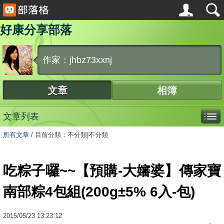
好康分享部落
作家：jhbz73xxnj
文章
相簿
文章列表
所有文章
/
目前分類：不分類|不分類
吃粽子囉~~【預購-大嬸婆】傳家寶
南部粽4包組(200g±5% 6入-包)
2015
/
05
/
23
13:23:12