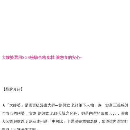
大嬸婆選用SGS檢驗合格食材!讓您食的安心~
【品牌介紹】
★「大嬸婆」是國寶級漫畫大師─ 劉興欽 老師筆下人物，為一饒富正義感與
同情心的阿婆，實為 劉興欽 老師母親之化身。她是內灣的形象 logo，漫書
大師劉興欽以明尼蘇達州是「史努比」卡通漫畫故鄉為例，希望讓內灣能打
造成「大嬸婆的故鄉」