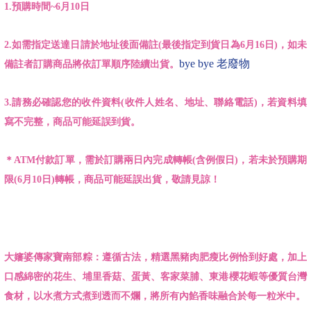
1.預購時間~6月10日
2.如需指定送達日請於地址後面備註(最後指定到貨日為6月16日)，如未
bye bye 老廢物
備註者訂購商品將依訂單順序陸續出貨。
3.請務必確認您的收件資料(收件人姓名、地址、聯絡電話)，若資料填
寫不完整，商品可能延誤到貨。
＊ATM付款訂單，需於訂購兩日內完成轉帳(含例假日)，若未於預購期
限(6月10日)轉帳，商品可能延誤出貨，敬請見諒！
大嬸婆傳家寶南部粽：遵循古法，精選黑豬肉肥瘦比例恰到好處，加上
口感綿密的花生、埔里香菇、蛋黃、客家菜脯、東港櫻花蝦等優質台灣
食材，以水煮方式煮到透而不爛，將所有內餡香味融合於每一粒米中。