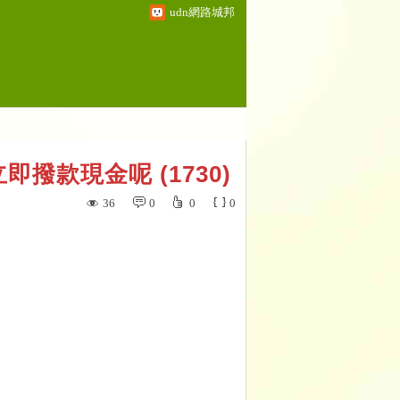
udn網路城邦
撥款現金呢 (1730)
36
0
0
0