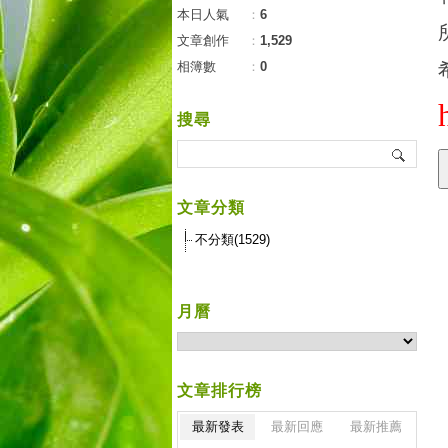
本日人氣
：
6
文章創作
：
1,529
相簿數
：
0
搜尋
文章分類
Y
不分類(1529)
首
Y
查
月曆
民
搜
網
文章排行榜
知
最新發表
最新回應
最新推薦
圖