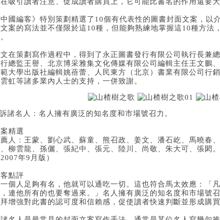
時在吸引讀者注意、促成讀者購買上，它可能比書名的作用還要
《中國編客》特別策劃精選了10個有代表性的圖書封面文案，以介
面文案的寫法並不僅限於這10種，但能夠熟練地掌握這10種方法
了。
本文在策劃寫作過程中，得到了永正圖書發行有限公司執行長兼
發行總監王譽、北京博采雅集文化傳媒有限公司編輯主任王文鵬
師範大學出版社編輯姚蓓蕾、人民東方（北京）書業有限公司行
李雲虹等諸多業內人士的支持，一併致謝。
1.訴諸名人：名人擁有廣泛的知名度和市場號召力。
優案精選
推薦人：王蒙、劉心武、蘇童、熊召政、姜文、潘石屹、馬曉春
墨、柳雲龍、孫儷、張紀中、張元、陸川、尚敬、朱大可、張閎
2007年9月版）
編客點評
當一個人足夠有名，他就可以通吃一切。這也符合馬太效應：「
的，連他所有的也要奪過來。」名人擁有廣泛的知名度和市場號
崇拜增強對此書的認可度和信賴感，促使讀者快速判斷並形成購
訴諸名人是最常見的封面文案寫作手法。通常是某位名人寫幾句