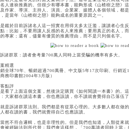
位名人連袂推薦的。但很少有哪本書，能夠形成《山楂樹之戀》這
涉及作家、導演、主持人、演員、企業家、媒體人各個領域，都
薦，是當年《山楂樹之戀》能夠成名的重要原因之一。
但是鑑於目前訴諸名人這一招實在用得太多太泛濫，讓讀者心生
幾點：比如，不要用讓人反感的名人來推薦；要用真正的名人，
域的專家；還有，儘量有優質的推薦理由，而不是只列個名字。
.訴諸群眾：讀者會考量700萬人同時上當受騙的機率有多大。
優案精選
銷全球70年、暢銷超過700萬冊、中文版5年17次印刷、行銷
商務印書館2004年3月版）
編客點評
我是看了上面這個文案，然後決定購買《如何閱讀一本書》的。
力：大家都在讀這本書，你也應該讀，你不讀就會覺得自己落伍
這就是訴諸群眾法則。我們都是有從眾心理的。大多數人都在做
數人都在讀的書，我們就覺得自己也應該讀。
這當然不符合邏輯，也是非理性的。但是我們也知道，人類從來
它會被經驗法則所代替：我們會這樣想，「700萬讀者同時上當