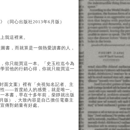
（同心出版社2013年6月版）
得上我這裡來。
種圖書，而就算是一個熱愛讀書的人，
代，你只能買這一本。「史玉柱迄今為
、學習他的行銷心得，你就只能買這一
是封面文案）裡有「央視知名記者、主
一性——首度給人的感覺，就是唯一。
第一本書，早在十多年前，柴靜就出版
8月版），大致內容是自己擔任電臺主
樣宣傳對銷量有好處。