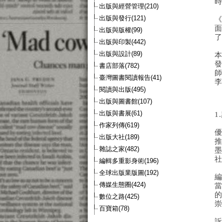
出版與經營管理(210)
出版與發行(121)
出版與版權(99)
出版與印製(442)
出版與設計(89)
書店部落(782)
臺灣圖書閱讀報告(41)
閱讀與出版(495)
出版與圖書館(107)
出版與書展(61)
作家列傳(619)
出版大社(189)
雜誌之家(482)
社
編輯多重影身術(196)
全球出版業版圖(192)
傳媒生態圈(424)
數位之路(425)
百寶箱(78)