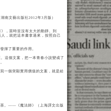
南文藝出版社2012年3月版）
有》，當時並沒有太大的動靜。到
版人，就把這本書拿過來，按照自己
案發揮了重要的作用。
徑。這個文案，把一本青春小說變成了
單。
撰寫一個突顯實用價值的文案，就是給
淡茶。——《魔法師》（上海譯文出版