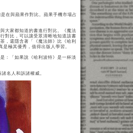
總是在與蘋果作對比。蘋果手機市場占
它與大家都知道的書進行對比。《魔法
進行對比，可以讓受眾清晰地知道該書
淡茶，還隱含著「《魔法師》比《哈利
案真是極其優秀，值得出版人學習。
能是：「如果說《哈利波特》是一杯淡
訴諸名人和訴諸權威。