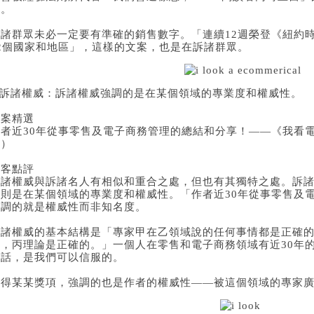
估。
訴諸群眾未必一定要有準確的銷售數字。「連續12週榮登《紐約
32個國家和地區」，這樣的文案，也是在訴諸群眾。
3.訴諸權威：訴諸權威強調的是在某個領域的專業度和權威性。
優案精選
者近30年從事零售及電子商務管理的總結和分享！——《我看電
版）
編客點評
訴諸權威與訴諸名人有相似和重合之處，但也有其獨特之處。訴
的則是在某個領域的專業度和權威性。「作者近30年從事零售及
強調的就是權威性而非知名度。
訴諸權威的基本結構是「專家甲在乙領域說的任何事情都是正確
此，丙理論是正確的。」一個人在零售和電子商務領域有近30年
的話，是我們可以信服的。
獲得某某獎項，強調的也是作者的權威性——被這個領域的專家