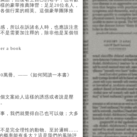
樣的豪華推薦陣營：足足20位名人，
是各個行業的精英。這個豪華團隊推
反感，所以在訴諸名人時，也應該注意
而不是需要加注釋的，除非他是某個領
近10萬冊。——《如何閱讀一本書》
這個文案給人這樣的誘惑或者說是壓
了。
的事，我們就覺得自己也可以做；大多
就不是完全理性的動物。至於邏輯……
」的概率能有多大？這是我們的風險評