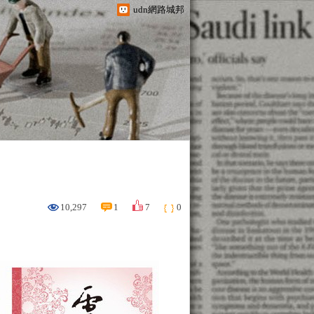
udn網路城邦
10,297
1
7
0