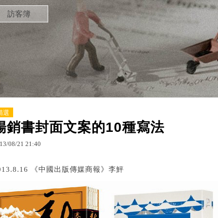
訪客簿
精選
暢銷書封面文案的10種寫法
13
/
08
/
21
21
:
40
013.8.16 《中國出版傳媒商報》李鮃