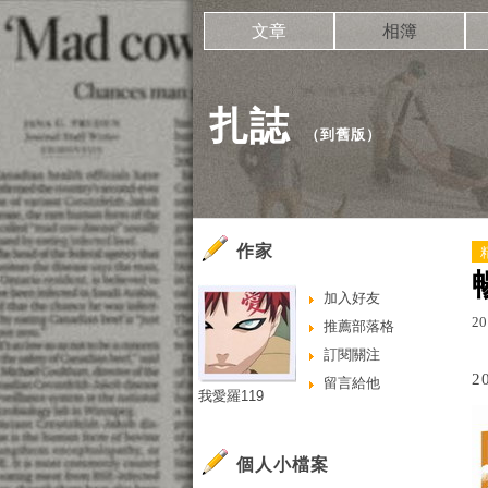
文章
相簿
扎誌
（
到舊版
）
作家
加入好友
20
推薦部落格
訂閱關注
2
留言給他
我愛羅119
個人小檔案