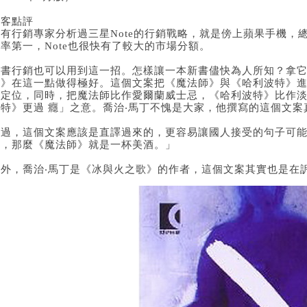
編客點評
曾有行銷專家分析過三星Note的行銷戰略，就是傍上蘋果手機，
率第一，Note也很快有了較大的市場分額。
圖書行銷也可以用到這一招。怎樣讓一本新書儘快為人所知？拿
師》在這一點做得極好。這個文案把《魔法師》與《哈利波特》
的定位，同時，把魔法師比作愛爾蘭威士忌，《哈利波特》比作
波特》更過 癮」之意。喬治‧馬丁不愧是大家，他撰寫的這個文
不過，這個文案應該是直譯過來的，更容易讓國人接受的句子可
茶，那麼《魔法師》就是一杯美酒。」
另外，喬治‧馬丁是《冰與火之歌》的作者，這個文案其實也是在