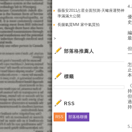
薇薇安2011占星全面預測-天蠍座運勢神
準滿滿大公開
長腿氣質MM 家中氣質拍
>
部落格推薦人
標籤
RSS
RSS
部落格聯播