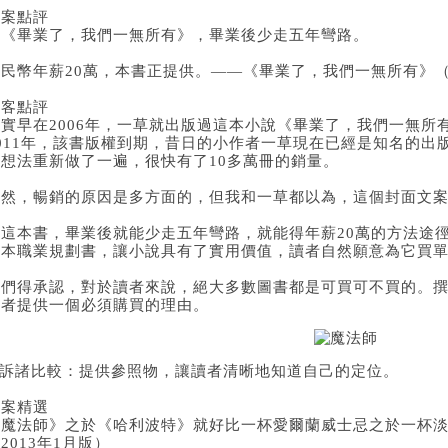
優案點評
讀《畢業了，我們一無所有》，畢業後少走五年彎路。
民幣年薪20萬，本書正提供。——《畢業了，我們一無所有》（湖
編客點評
其實早在2006年，一草就出版過這本小說《畢業了，我們一無所
2011年，該書版權到期，昔日的小作者一草現在已經是知名的出
的想法重新做了一遍，很快有了10多萬冊的銷量。
當然，暢銷的原因是多方面的，但我和一草都以為，這個封面文
讀這本書，畢業後就能少走五年彎路，就能得年薪20萬的方法途
一本職業規劃書，讓小說具有了實用價值，讀者自然願意為它買
我們得承認，對於讀者來說，絕大多數圖書都是可買可不買的。
讀者提供一個必須購買的理由。
6.訴諸比較：提供參照物，讓讀者清晰地知道自己的定位。
優案精選
《魔法師》之於《哈利波特》就好比一杯愛爾蘭威士忌之於一杯
2013年1月版）