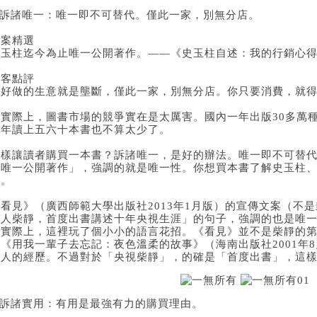
4.訴諸唯一：唯一即不可替代。僅此一家，別無分店。
優案精選
史玉柱迄今為止唯一公開著作。——《史玉柱自述：我的行銷心得》
編客點評
最好做的生意就是壟斷，僅此一家，別無分店。你只要消費，就
但實際上，圖書市場的競爭實在是太厲害。國內一年出版30多萬
一年讀上五六十本書也不算太少了。
怎樣讓讀者購買一本書？訴諸唯一，是好的辦法。唯一即不可替
止唯一公開著作」，強調的就是唯一性。你想買本書了解史玉柱
本。
《看見》（廣西師範大學出版社2013年1月版）的宣傳文案（不
持人柴靜，首度出書講述十年央視生涯」的句子，強調的也是唯
但實際上，這裡玩了個小小的語言花招。《看見》並不是柴靜的
過《用我一輩子去忘記：夜色溫柔的故事》（海南出版社2001年
持人的經歷。不過對於「央視柴靜」，的確是「首度出書」，這
5.訴諸實用：有用是最強有力的購買理由。