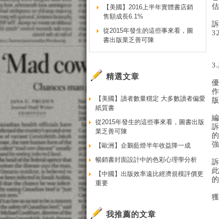
【美國】2016上半年實體書店銷
售額成長6.1%
從2015年發生的這些事來看，圖
書出版業乏善可陳
精選文章
作
【美國】讀者數量穩定 大多數讀者偏愛
紙質書
從2015年發生的這些事來看，圖書出版
業乏善可陳
【歐洲】企鵝藍燈半年收益降一成
暢銷書封面設計中的色彩心理學分析
【中國】出版效率遠比經濟規模評價更
重要
我推薦的文章