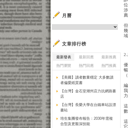
月曆
文章排行榜
2
最新發表
最新回應
最新推薦
熱門瀏覽
熱門回應
熱門推薦
暢
（
【美國】讀者數量穩定 大多數讀
者偏愛紙質書
【台灣】金石堂潮州店力抗網路書
店
【台灣】長榮大學在台鐵車站設漂
書站
培生集團發布報告：2030年需複
合型及更艱深技能