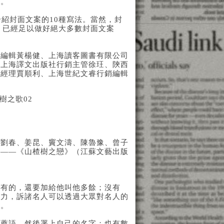
大。
紹封面文案的10種寫法。當然，封
，已經足以做好絕大多數封面文案
總編輯黃楊健、上海讀客圖書有限公司
、上海譯文出版社行銷主管徐玨、陝西
銷經理賈順利、上海世紀文睿行銷編輯
、劉春、姜昆、竇文濤、陳魯豫、曾子
。——《山楂樹之戀》（江蘇文藝出版
凡有的，還要加給他叫他多餘；沒有
召力，訴諸名人可以透過大眾對名人的
買。
推薦語，然後署上自己的名字；也有數