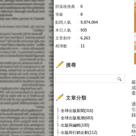
部落格推薦
：
0
等級
：
8
點閱人氣
：
9,874,004
本日人氣
：
935
文章創作
：
6,263
相簿數
：
11
搜尋
文章分類
全球出版新聞(316)
全球出版風潮(683)
出版與編輯(100)
出版與行銷企劃(112)