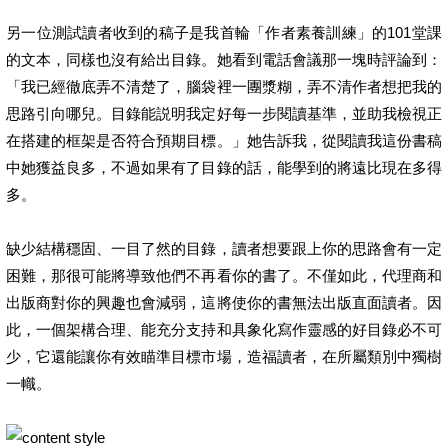
另一位測試讀者收到的稿子是我首輪「作者素養訓練」的101堂課
的文本，同樣也沒有給出目錄。她看到電話會議那一塊時評論到：
「我已經徹底弄不清楚了，腦袋裡一團漿糊，弄不清作者想把我的
思路引向哪兒。目錄能説明我定好每一步閱讀基準，並助我檢視正
在搭建的框架是否符合預期目標。」她告訴我，從閱讀我這份書稿
中她獲益良多，不過如果有了目錄的話，能學到的將遠比現在多得
多。
缺少結構穩固、一目了然的目錄，讀者想要跟上你的思路會有一定
困難，那很可能將導致他們不再看你的書了。不僅如此，代理商和
出版商對你的興趣也會減弱，這將使你的書無法出版直面讀者。因
此，一個架構合理、能充分支持和具象化寫作靈感的好目錄必不可
少，它還能讓你有效瞄準目標市場，造福讀者，在所屬類別中獨樹
一幟。