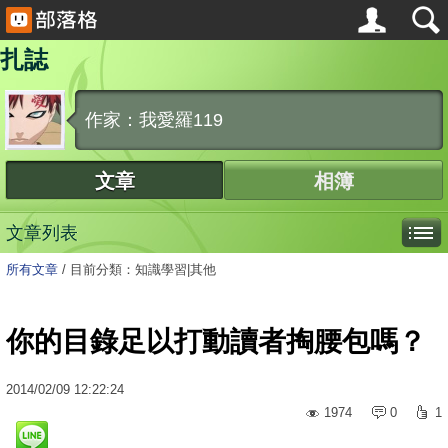
扎誌
作家：我愛羅119
文章
相簿
文章列表
所有文章
/
目前分類：知識學習|其他
你的目錄足以打動讀者掏腰包嗎？
2014
/
02
/
09
12:22:24
1974
0
1