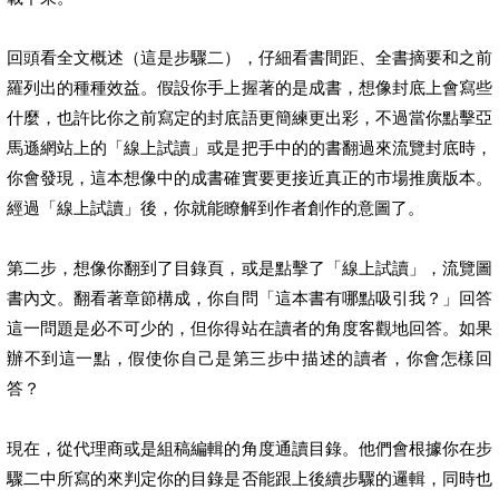
回頭看全文概述（這是步驟二），仔細看書間距、全書摘要和之前
羅列出的種種效益。假設你手上握著的是成書，想像封底上會寫些
什麼，也許比你之前寫定的封底語更簡練更出彩，不過當你點擊亞
馬遜網站上的「線上試讀」或是把手中的的書翻過來流覽封底時，
你會發現，這本想像中的成書確實要更接近真正的市場推廣版本。
經過「線上試讀」後，你就能瞭解到作者創作的意圖了。
第二步，想像你翻到了目錄頁，或是點擊了「線上試讀」，流覽圖
書內文。翻看著章節構成，你自問「這本書有哪點吸引我？」回答
這一問題是必不可少的，但你得站在讀者的角度客觀地回答。如果
辦不到這一點，假使你自己是第三步中描述的讀者，你會怎樣回
答？
現在，從代理商或是組稿編輯的角度通讀目錄。他們會根據你在步
驟二中所寫的來判定你的目錄是否能跟上後續步驟的邏輯，同時也