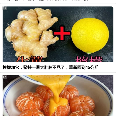
PR
檸檬加它，堅持一週大肚腩不見了，重新回到45公斤
PR