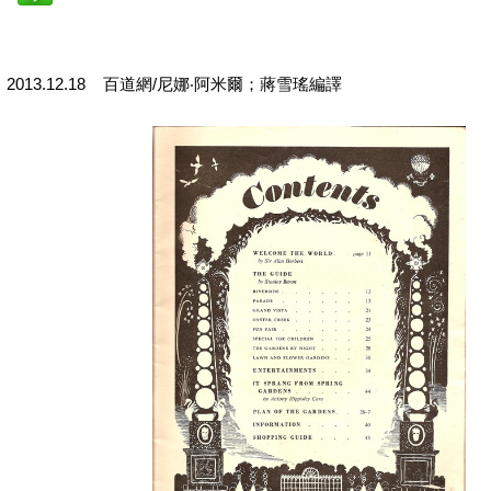
2013.12.18 百道網/尼娜‧阿米爾；蔣雪瑤編譯