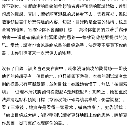
達不到位。清晰簡潔的目錄能帶領讀者獲得預期的閱讀體驗，達到
預想的觀感。否則，讀者順著混亂的思路看下去，雲裡霧裡，難以
透徹領悟書中所想傳達的內容。切記：目錄既是全書的結構，也是
全書的地圖。它確保你不會偏離目標──寫出你想要的並著手寫作
的書──還能確保讀者能緊跟你的思路──接收到你想要提供的資
訊。當然，讀者也會以最終成書的目錄為準，決定要不要買下你的
書，由你引導著來一次想像力的馳騁。
沒有了目錄，讀者會迷失在書中，就像漫遊仙境的愛麗絲──即使
他們的確想要有一個目的地，但只能四下遊蕩。本書的測試讀者拿
到的樣書只有草擬章節，並無目錄；她說她看懵了，無法「按圖索
驥」，也理不清我將如何從觀點A走到觀點B；實際上，她甚至沒
法弄清起點和預期目標（章節沒能正確為讀者導航，仍需調整）。
看了三章後，她實在是看得一頭霧水，徹底放棄了。她告訴我：
「給出目錄或大綱，能説明測試讀者更好地跟上你的思路，瞭解寫
作意圖，從而更好地理解你的書。」