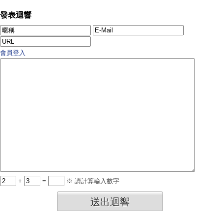
發表迴響
會員登入
+
=
※ 請計算輸入數字
送出迴響