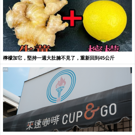
檸檬加它，堅持一週大肚腩不見了，重新回到45公斤
PR