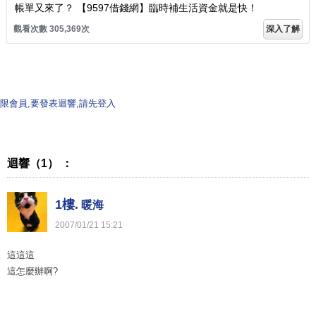
帳單又來了？ 【9597借錢網】臨時補生活資金就是快！
觀看次數 305,369次
深入了解
限會員,要發表迴響,請先登入
迴響（1） ：
1樓.
暖海
2007
/
01
/
21
15
:
21
這這這
這怎麼辦啊?