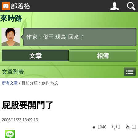
來時路
作家：傑玉 環島 回來了
文章
相簿
文章列表
所有文章
/
目前分類：創作|散文
屁股要開門了
2006
/
11
/
23
13:09:16
1046
1
11