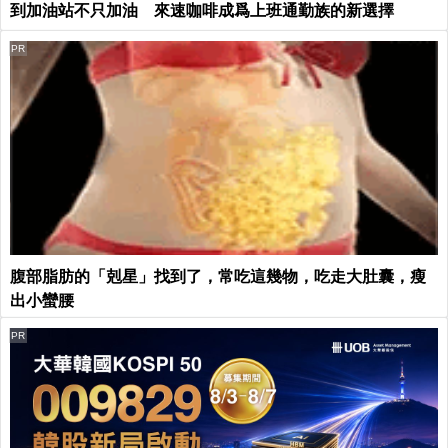
到加油站不只加油 來速咖啡成爲上班通勤族的新選擇
PR
腹部脂肪的「剋星」找到了，常吃這幾物，吃走大肚囊，瘦
出小蠻腰
PR