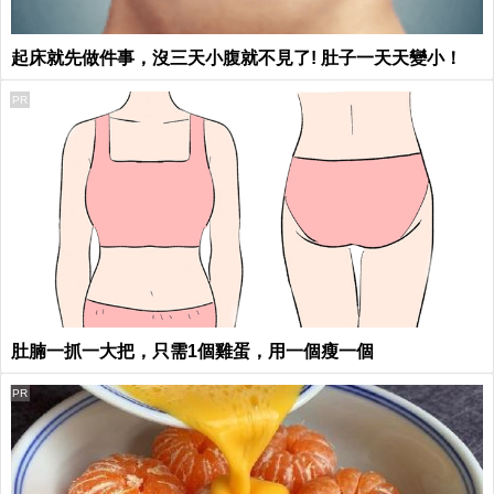
起床就先做件事，沒三天小腹就不見了! 肚子一天天變小！
PR
肚腩一抓一大把，只需1個雞蛋，用一個瘦一個
PR