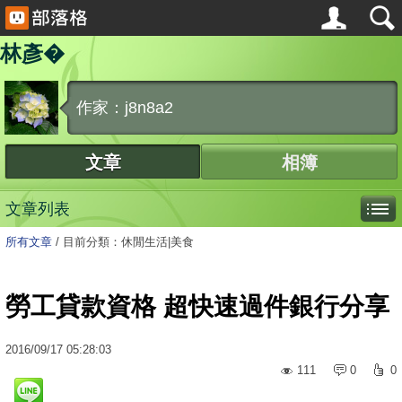
林彥�
作家：j8n8a2
文章
相簿
文章列表
所有文章
/
目前分類：休閒生活|美食
勞工貸款資格 超快速過件銀行分享
2016
/
09
/
17
05:28:03
111
0
0