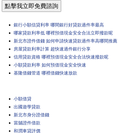
銀行小額信貸利率 哪間銀行好貸款過件率最高
哪家貸款利率低 哪裡預借現金安全合法立即撥款呢
新北市證件借錢 如何申請快速貸款過件率高哪間推薦
房屋貸款利率計算 超快速過件銀行分享
信用貸款資格 哪裡預借現金安全合法快速撥款呢
小額貸款利率 如何預借現金安全快速
基隆借錢管道 哪裡借錢快速放款
小額借貸
出國遊學貸款
新北市身分證借錢
當舖證件借款
和潤車貸評價