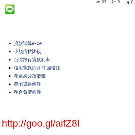
63
0
0
貸款試算excel
小額信貸比較
台灣銀行貸款利率
信用貸款試算 中國信託
花蓮身分證借錢
農地貸款條件
整合負債條件
http://goo.gl/aifZ8l