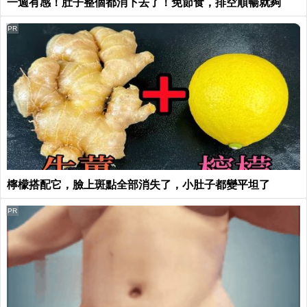
一週有感！肚子整個都消下去了！免節食，排空順暢就夠
PR
檸檬搭配它，臉上斑點全部消失了，小肚子都變平坦了
PR