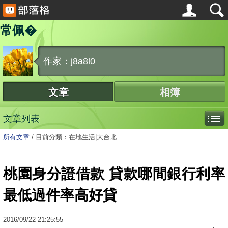
常佩�
作家：j8a8l0
文章
相簿
文章列表
所有文章
/
目前分類：在地生活|大台北
桃園身分證借款 貸款哪間銀行利率
最低過件率高好貸
2016
/
09
/
22
21:25:55