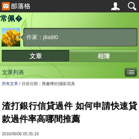
常佩�
作家：j8a8l0
文章
相簿
文章列表
所有文章
/
目前分類：興趣嗜好|攝影寫真
渣打銀行信貸過件 如何申請快速貸
款過件率高哪間推薦
2016
/
06
/
06
05:35:19