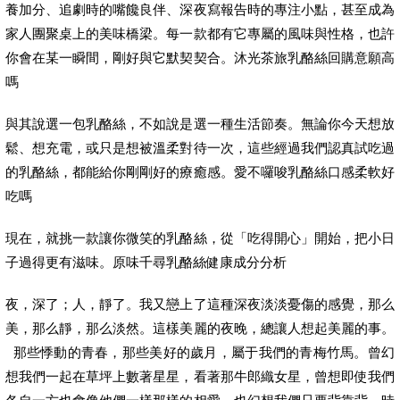
養加分、追劇時的嘴饞良伴、深夜寫報告時的專注小點，甚至成為
家人團聚桌上的美味橋梁。每一款都有它專屬的風味與性格，也許
你會在某一瞬間，剛好與它默契契合。沐光茶旅乳酪絲回購意願高
嗎
與其說選一包乳酪絲，不如說是選一種生活節奏。無論你今天想放
鬆、想充電，或只是想被溫柔對待一次，這些經過我們認真試吃過
的乳酪絲，都能給你剛剛好的療癒感。愛不囉唆乳酪絲口感柔軟好
吃嗎
現在，就挑一款讓你微笑的乳酪絲，從「吃得開心」開始，把小日
子過得更有滋味。原味千尋乳酪絲健康成分分析
夜，深了；人，靜了。我又戀上了這種深夜淡淡憂傷的感覺，那么
美，那么靜，那么淡然。這樣美麗的夜晚，總讓人想起美麗的事。
那些悸動的青春，那些美好的歲月，屬于我們的青梅竹馬。曾幻
想我們一起在草坪上數著星星，看著那牛郎織女星，曾想即使我們