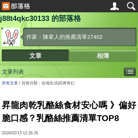
j88t4qkc30133 的部落格
作家：陳韋人的推薦清單27402
文章
相簿
文章列表
所有文章
/
目前分類：在地生活|武俠奇幻
昇龍肉乾乳酪絲食材安心嗎 》偏好
脆口感？乳酪絲推薦清單TOP8
2026
/
02
/
13
12:26:26