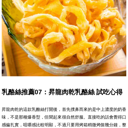
乳酪絲推薦07：昇龍肉乾乳酪絲 試吃心得
昇龍肉乾的這款乳酪絲打開後，首先撲鼻而來的是中上濃度的奶香
味，不是那種爆香型，但聞起來很自然舒服。直接吃的話會覺得口
感偏扎實，咀嚼感比較明顯，不過只要用烤箱稍微烤個幾分鐘，整