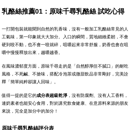
乳酪絲推薦01：原味千尋乳酪絲 試吃心得
一打開包裝就能聞到自然的乳香味，沒有一般加工乳酪絲常見的人
工氣味，第一印象就大大加分。入口的瞬間，質地細緻柔韌，不會
硬到咬不動，也不會一咬就碎，咀嚼起來非常舒服，奶香也會在咀
嚼中慢慢釋放出來，越嚼越香。
在風味濃郁度方面，原味千尋走的是「自然醇厚但不膩口」的耐吃
風格，不死鹹、不搶味，搭配冷泡茶或微甜飲品非常剛好，完美詮
釋「簡單純粹卻讓人回味」。
值得一提的是它的
成分表超級乾淨
，沒有防腐劑、沒有人工香料，
連奶素者也能安心食用，對於講究飲食健康、在意原料來源的朋友
來說，完全是加分中的加分！
原味千尋乳酪絲評分表