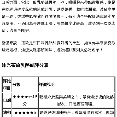
口感方面，它比一般乳酪絲再脆一些，咀嚼起來帶點微酥感，像是
在吃經過輕度風乾的熟成起司，越嚼越香、越吃越涮嘴。濃郁度更
是一絕，煙燻香氣在嘴巴裡慢慢展開，特別適合搭配紅酒或是小酌
時享用。不過因為是煙燻工法，整體鹹度比較高，建議別一次吃太
多，適量最剛好。
整體來說，這款是重口味乳酪絲愛好者的天堂，如果你本來就喜歡
煙燻培根、煙燻火腿那類風味，這款絕對要列入必吃名單！
沐光茶旅乳酪絲評分表
評比
分數
評價說明
項目
★★★★☆4.5
咬感介於脆與柔韌之間，帶有煙燻後的微酥
口感
分
層次，口感豐富耐嚼。
濃郁
★★★★★5
奶香與煙燻味融合，香氣濃厚有層次，餘韻