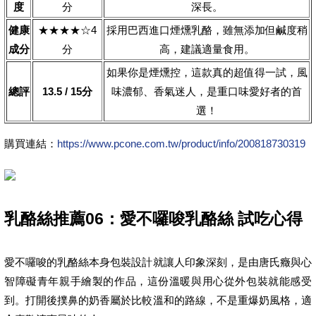
度
分
深長。
健康
★★★★☆4
採用巴西進口煙燻乳酪，雖無添加但鹹度稍
成分
分
高，建議適量食用。
如果你是煙燻控，這款真的超值得一試，風
總評
13.5 / 15分
味濃郁、香氣迷人，是重口味愛好者的首
選！
購買連結：
https://www.pcone.com.tw/product/info/200818730319
乳酪絲推薦06：愛不囉唆乳酪絲 試吃心得
愛不囉唆的乳酪絲本身包裝設計就讓人印象深刻，是由唐氏癥與心
智障礙青年親手繪製的作品，這份溫暖與用心從外包裝就能感受
到。打開後撲鼻的奶香屬於比較溫和的路線，不是重爆奶風格，適