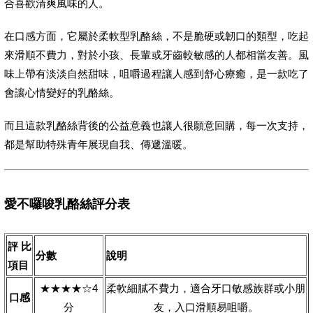
合喜歡清爽風味的人。
在口感方面，它屬於柔軟型乳酪絲，不是脆硬或韌口的類型，吃起
來滑順不費力，對於小孩、長輩或牙齒較敏感的人都相當友善。風
味上帶有淡淡自然甜味，咀嚼過程讓人感到舒心療癒，是一款吃了
會讓心情變好的乳酪絲。
而且這款乳酪絲背後的公益意義也讓人很願意回購，每一次支持，
都是幫助特殊青年展現自我、傳遞溫暖。
愛不囉唆乳酪絲評分表
評比
分數
說明
項目
★★★★☆4
柔軟細膩不費力，適合牙口敏感族群或小朋
口感
分
友，入口滑順易咀嚼。