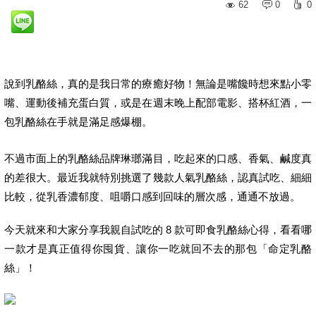
62
0
0
說到乳酪絲，真的是我日常的療癒好物！無論是嘴饞時想來點小零
嘴、運動後補充蛋白質，或是在週末晚上配部電影、搭杯紅酒，一
包乳酪絲在手就是滿足感爆棚。
不過市面上的乳酪絲品牌琳瑯滿目，吃起來的口感、香氣、鹹度真
的差很大。最近我就特別挑選了幾款人氣乳酪絲，認真試吃、細細
比較，從乳香濃郁度、咀嚼口感到回味的層次感，通通不放過。
今天就來和大家分享我親自試吃的 8 款可即食乳酪絲心得，看看哪
一款才是真正值得你囤貨、讓你一吃就回不去的那包「命定乳酪
絲」！