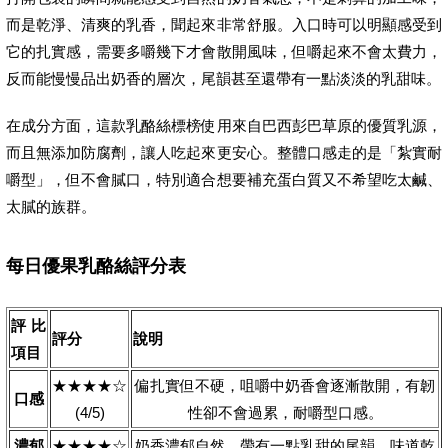
而是乾淨、清爽的乳香，聞起來非常舒服。入口時可以明顯感受到
它的扎實感，需要多嚼幾下才會散開風味，但嚼起來不會太費力，
反而能慢慢品出奶香的層次，尾韻甚至還帶有一點淡淡的乳甜味。
在成分方面，這款乳酪絲標榜使用來自巴西彭巴草原的優質乳源，
而且無添加防腐劑，讓人吃起來更安心。整體口感走的是「紮實耐
嚼型」，但不會膩口，特別適合想要補充蛋白質又不希望吃太鹹、
太膩的族群。
每日優果乳酪絲評分表
評比
評分
說明
項目
★★★★☆
偏扎實但不硬，咀嚼中奶香會逐漸散開，有韌
口感
(4/5)
性卻不會過累，耐嚼型口感。
濃郁
★★★★☆
奶香濃郁自然，帶有一點乳甜的尾韻，味道乾