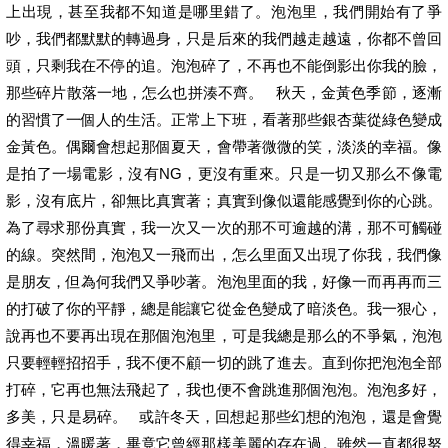
上出現，甚至我都不知道是哪里錯了。泡泡里，我們開始有了爭
吵，我們都默默的轉過身，只是后來的我們越走越遠，你都不曾回
頭，只剩我在不停的追。泡泡碎了，不再也不能倒影出你我的臉，
那些碎片散落一地，怎么也拼湊不齊。 秋天，金黃色季節，逐漸
的習慣了一個人的生活。正常上下班，看著那些銀杏葉從綠色變成
金黃色。偶爾會想起那個夏天，會帶著微微的笑，淡淡的幸福。像
是拍了一場電影，沒有NG，更沒有重來。只是一切又那么不像電
影，沒有底片，卻無比真實著；真實到像似還能感覺到你的心跳。
為了尋求那份真實，我一次又一次的那不可逾越的溝，那不可觸碰
的線。突然間，泡泡又一飛而出，怎么里面又出現了你我，我們像
是朋友，但為何我們又爭吵著。泡泡里面的我，好像一而再再而三
的打破了你的平靜，總是能讓它從金色變成了暗淡色。我一狠心，
說再也不要再出現在那個泡泡里，可是我總是那么的不爭氣，泡泡
只要輕輕招招手，我不便不顧一切的跳了進去。直到你把泡泡全部
打碎，它再也無法飛起了，我也便不會跳進那個泡泡。泡泡多好，
多美，只是易碎。 或許冬天，回想起那些幻想的泡泡，還是會覺
得幸福，溫暖著，畢竟它曾經那樣美麗的存在過。雖然一直都很努