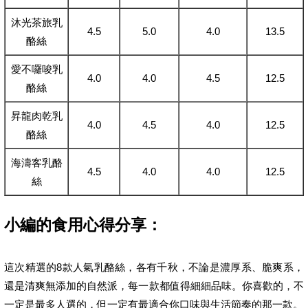
沐光茶旅乳
4.5
5.0
4.0
13.5
酪絲
愛不囉唆乳
4.0
4.0
4.5
12.5
酪絲
昇龍肉乾乳
4.0
4.5
4.0
12.5
酪絲
海濤客乳酪
4.5
4.0
4.0
12.5
絲
小編的食用心得分享：
這次精選的8款人氣乳酪絲，各有千秋，不論是濃厚系、脆爽系，
還是清爽無添加的自然派，每一款都值得細細品味。你喜歡的，不
一定是最多人選的，但一定有最適合你口味與生活節奏的那一款。