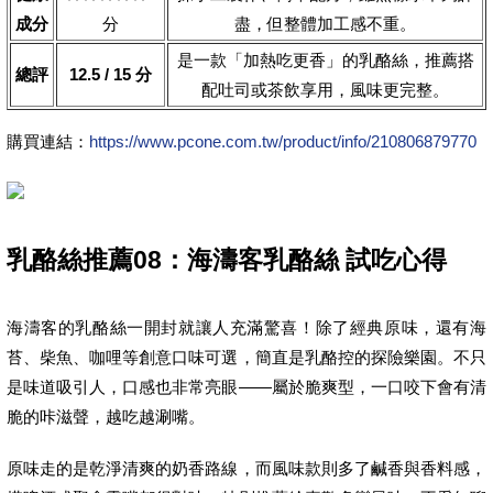
成分
分
盡，但整體加工感不重。
是一款「加熱吃更香」的乳酪絲，推薦搭
總評
12.5 / 15 分
配吐司或茶飲享用，風味更完整。
購買連結：
https://www.pcone.com.tw/product/info/210806879770
乳酪絲推薦08：海濤客乳酪絲 試吃心得
海濤客的乳酪絲一開封就讓人充滿驚喜！除了經典原味，還有海
苔、柴魚、咖哩等創意口味可選，簡直是乳酪控的探險樂園。不只
是味道吸引人，口感也非常亮眼——屬於脆爽型，一口咬下會有清
脆的咔滋聲，越吃越涮嘴。
原味走的是乾淨清爽的奶香路線，而風味款則多了鹹香與香料感，