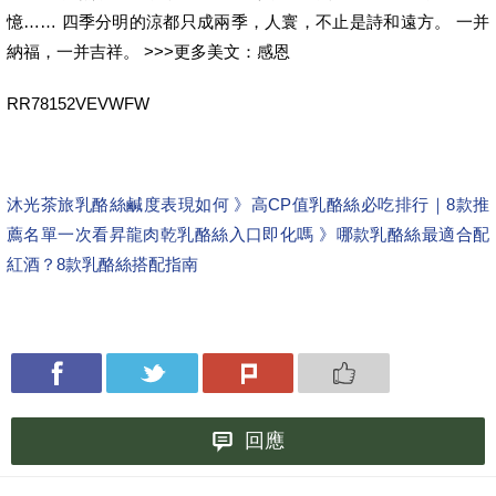
憶…… 四季分明的涼都只成兩季，人寰，不止是詩和遠方。 一并
納福，一并吉祥。 >>>更多美文：感恩
RR78152VEVWFW
沐光茶旅乳酪絲鹹度表現如何 》高CP值乳酪絲必吃排行｜8款推
薦名單一次看
昇龍肉乾乳酪絲入口即化嗎 》哪款乳酪絲最適合配
紅酒？8款乳酪絲搭配指南
回應