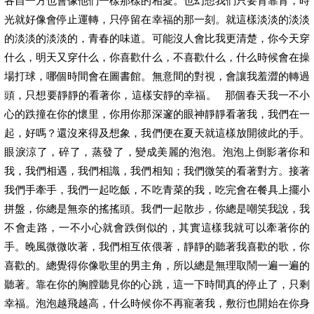
各自一方也會像他們一樣那樣的相愛。也幻想我們只要背靠背，時
光就好像會停止運轉，只停留在幸福的那一刻。就這樣淡淡的淡淡
的淡淡的淡淡的，青春的味道。可能沒人會比我更清楚，你今天穿
什么，明天又穿什么，你喜歡什么，不喜歡什么，什么時候會在操
場打球，哪個時間會在圖書館。無意間的對視，會讓我羞澀的轉過
頭，只想要靜靜的看著你，這樣安靜的幸福。 那個春天我一不小
心的跌撞在你的懷里，你用你那深邃的眼神靜靜看著我，我們在一
起，好嗎？還沒來得及想象，我們便在夏天就這樣放開彼此的手。
眼淚涼了，碎了，蒸發了，變成美麗的泡泡。泡泡上倒影著你和
我，我們相遇，我們相識，我們相知；我們微笑的看著對方。接著
我們手牽手，我們一起吃飯，不吃青菜的我，吃完會在餐具上擺小
拼盤，你總是無奈的搖搖頭。我們一起散步，你總是嘲笑我說，我
不會走路，一不小心就會跌倒似的，其實這樣我就可以牽著你的
手。晚風微微吹著，我們相互依偎著，靜靜的聽著我喜歡的歌，你
喜歡的。總覺得你像歌里的男主角，所以總是無理取鬧一遍一遍的
聽著。靠在你的胸膛聽見你的心跳，這一下時間真的停止了，只剩
幸福。泡泡越飛越高，什么時候你不再寵著我，敷衍也開始在你身