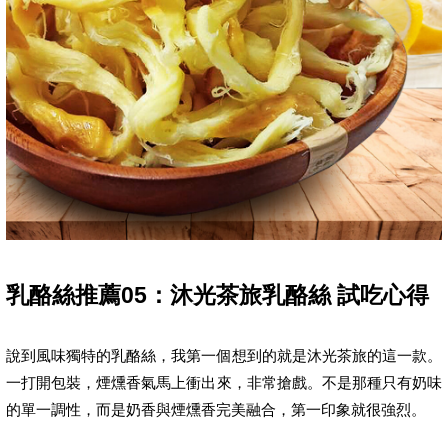
乳酪絲推薦05：沐光茶旅乳酪絲 試吃心得
說到風味獨特的乳酪絲，我第一個想到的就是沐光茶旅的這一款。
一打開包裝，煙燻香氣馬上衝出來，非常搶戲。不是那種只有奶味
的單一調性，而是奶香與煙燻香完美融合，第一印象就很強烈。