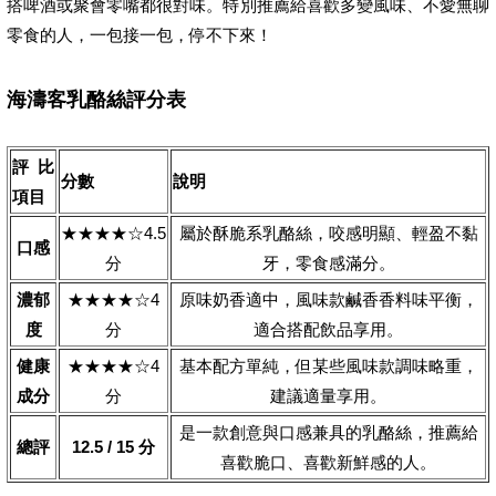
搭啤酒或聚會零嘴都很對味。特別推薦給喜歡多變風味、不愛無聊
零食的人，一包接一包，停不下來！
海濤客乳酪絲評分表
評比
分數
說明
項目
★★★★☆4.5
屬於酥脆系乳酪絲，咬感明顯、輕盈不黏
口感
分
牙，零食感滿分。
濃郁
★★★★☆4
原味奶香適中，風味款鹹香香料味平衡，
度
分
適合搭配飲品享用。
健康
★★★★☆4
基本配方單純，但某些風味款調味略重，
成分
分
建議適量享用。
是一款創意與口感兼具的乳酪絲，推薦給
總評
12.5 / 15 分
喜歡脆口、喜歡新鮮感的人。