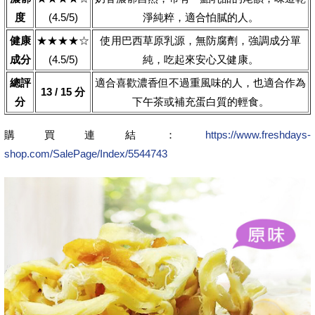
度
(4.5/5)
淨純粹，適合怕膩的人。
健康
★★★★☆
使用巴西草原乳源，無防腐劑，強調成分單
成分
(4.5/5)
純，吃起來安心又健康。
總評
適合喜歡濃香但不過重風味的人，也適合作為
13 / 15 分
分
下午茶或補充蛋白質的輕食。
購買連結：
https://www.freshdays-
shop.com/SalePage/Index/5544743