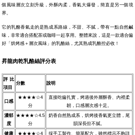
個風味層次立刻升級，外酥內柔，香氣大爆發，簡直是另一個境
界。
它的乳酪香氣走的是熟成系路線，不甜、不膩，帶有一點自然鹹
味，非常適合搭配茶或咖啡一起享用。整體來說，這是一款適合偏
好「烘烤感＋層次風味」的乳酪絲，尤其熟成乳酪控必收！
昇龍肉乾乳酪絲評分表
評比
分數
說明
項目
★★★★☆4
直接吃偏扎實，烤過後外層酥香、內裡柔
口感
分
韌，口感層次感十足。
濃郁
★★★★☆4.5
奶香自然熟成系，烘烤後香氣更立體，尾
度
分
韻深長但不膩。
健康
★★★★☆4
採手工製作、簡單配方，雖然標示不夠詳