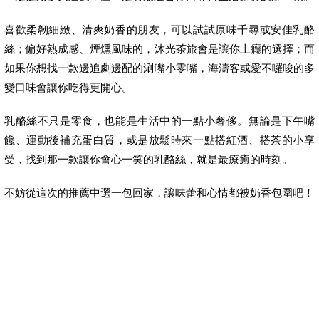
喜歡柔韌細緻、清爽奶香的朋友，可以試試原味千尋或安佳乳酪
絲；偏好熟成感、煙燻風味的，沐光茶旅會是讓你上癮的選擇；而
如果你想找一款邊追劇邊配的涮嘴小零嘴，海濤客或愛不囉唆的多
變口味會讓你吃得更開心。
乳酪絲不只是零食，也能是生活中的一點小奢侈。無論是下午嘴
饞、運動後補充蛋白質，或是放鬆時來一點搭紅酒、搭茶的小享
受，找到那一款讓你會心一笑的乳酪絲，就是最療癒的時刻。
不妨從這次的推薦中選一包回家，讓味蕾和心情都被奶香包圍吧！