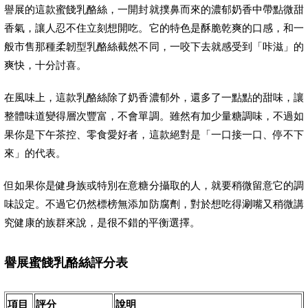
譽展的這款蜜餞乳酪絲，一開封就撲鼻而來的濃郁奶香中帶點微甜
香氣，讓人忍不住立刻想開吃。它的特色是酥脆乾爽的口感，和一
般市售那種柔韌型乳酪絲截然不同，一咬下去就感受到「咔滋」的
爽快，十分討喜。
在風味上，這款乳酪絲除了奶香濃郁外，還多了一點點的甜味，讓
整體味道變得層次豐富，不會單調。雖然有加少量糖調味，不過如
果你是下午茶控、零食愛好者，這款絕對是「一口接一口、停不下
來」的代表。
但如果你是健身族或特別在意糖分攝取的人，就要稍微留意它的調
味設定。不過它仍然標榜無添加防腐劑，對於想吃得涮嘴又稍微講
究健康的族群來說，是很不錯的平衡選擇。
譽展蜜餞乳酪絲評分表
項目
評分
說明