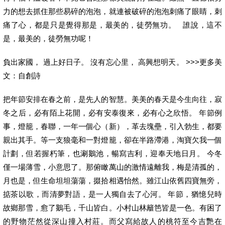
力的想去抓住那些易碎的泡泡，就連被破碎的泡泡刺痛了眼睛，刺
痛了心，都是只是覺得那是，最美的，徒勞無功。 誰說，這不
是，最美的，徒勞無功呢！
負出家國， 過上好日子。 沒有忘心里， 高興想明天。 >>>更多美
文：自創詩
把年節安排在春之前，是先人的智慧。美美的春天是今生向往，寂
冬之后，必有陌上花開，必有安泰復來，必有心之欣悟。 年節例
事，燈籠，春聯，一年一個心（新），革去塊壘，引入勃生，都要
親出其手。等一支狼毫和一對燈籠，卻在半路滯港，淘寶欠我一個
計劃，但若握朽筆，也涮鵝池，暢寫吉利，迎奉天地日月。 今冬
僅一場薄雪，小意思了。那俯瞰萬山的激情遠離我，梅是清孤的，
月也是，但生命坦坦蕩蕩，掇拾相遇怡然。雖江山依舊四寶無旁，
掂茶以歌，而清夢對語，是一人獨自去了心河。 年節，猶憶兒時
故鄉那雪，愈了鵝毛，千山皆白。小村山林籬笆皆是一色。有困了
的野物茫然從深山撞入村莊。而父寫給故人的桃符至今吉艷在