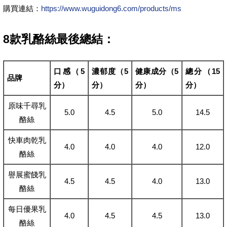
購買連結：
https://www.wuguidong6.com/products/ms
8款乳酪絲最後總結：
口感（5
濃郁度（5
健康成分（5
總分（15
品牌
分）
分）
分）
分）
原味千尋乳
5.0
4.5
5.0
14.5
酪絲
快車肉乾乳
4.0
4.0
4.0
12.0
酪絲
譽展蜜餞乳
4.5
4.5
4.0
13.0
酪絲
每日優果乳
4.0
4.5
4.5
13.0
酪絲