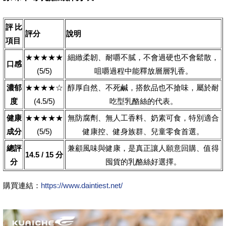
評比
評分
說明
項目
★★★★★
細緻柔韌、耐嚼不膩，不會過硬也不會鬆散，
口感
(5/5)
咀嚼過程中能釋放層層乳香。
濃郁
★★★★☆
醇厚自然、不死鹹，搭飲品也不搶味，屬於耐
度
(4.5/5)
吃型乳酪絲的代表。
健康
★★★★★
無防腐劑、無人工香料、奶素可食，特別適合
成分
(5/5)
健康控、健身族群、兒童零食首選。
總評
兼顧風味與健康，是真正讓人願意回購、值得
14.5 / 15 分
分
囤貨的乳酪絲好選擇。
購買連結：
https://www.daintiest.net/