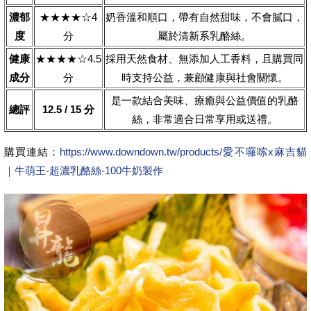
濃郁
★★★★☆4
奶香溫和順口，帶有自然甜味，不會膩口，
度
分
屬於清新系乳酪絲。
健康
★★★★☆4.5
採用天然食材、無添加人工香料，且購買同
成分
分
時支持公益，兼顧健康與社會關懷。
是一款結合美味、療癒與公益價值的乳酪
總評
12.5 / 15 分
絲，非常適合日常享用或送禮。
購買連結：
https://www.downdown.tw/products/愛不囉嗦x麻吉貓
｜牛萌王-超濃乳酪絲-100牛奶製作