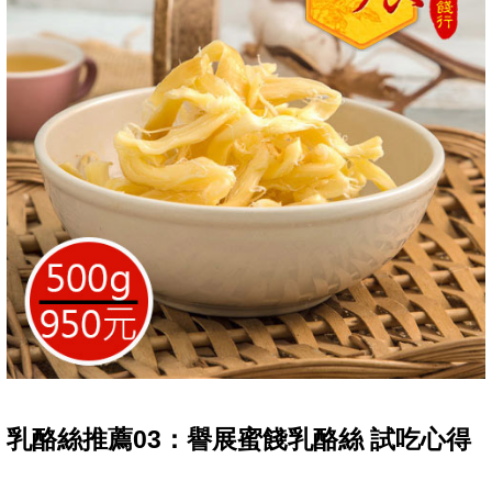
乳酪絲推薦03：譽展蜜餞乳酪絲 試吃心得