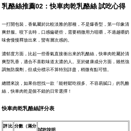
乳酪絲推薦02：快車肉乾乳酪絲 試吃心得
一打開包裝，香氣屬於比較淡雅的那種，不是爆香型，第一印象清
爽舒服。咬下去時，口感偏硬些，需要稍微用力咀嚼，不過越嚼奶
味會慢慢釋放出來，蠻有層次感的。
濃郁度方面，比起一些香氣直接衝出來的乳酪絲，快車肉乾屬於清
爽型乳香，適合不喜歡味道太濃的人。至於健康成分方面，雖然強
調無防腐劑，但成分標示不算特別詳盡，稍微有點可惜。
總體來說，如果你想找一款「能輕鬆吃很多、不容易膩口」的乳酪
絲，快車肉乾是個不錯的日常選擇！
快車肉乾乳酪絲評分表
評比
分數（滿分
試吃說明