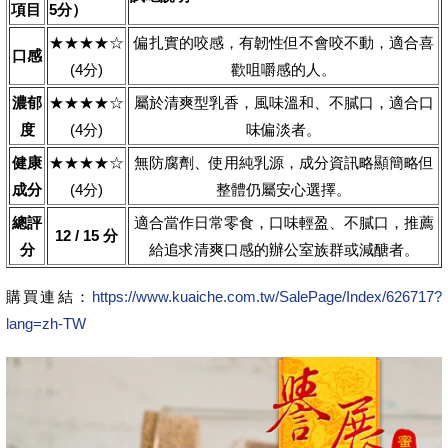
項目
5分）
★★★★☆
偏扎實的咬感，有韌性但不會咬不動，適合喜
口感
(4分)
歡咀嚼感的人。
濃郁
★★★★☆
屬於清爽型乳香，風味溫和、不膩口，適合口
度
(4分)
味偏淡者。
健康
★★★★☆
無防腐劑、使用純乳源，成分資訊略顯簡略但
成分
(4分)
整體仍屬安心選擇。
總評
適合當作日常零食，口味輕盈、不膩口，推薦
12 / 15 分
分
給追求清爽口感的辦公室族群或減醣者。
購買連結：
https://www.kuaiche.com.tw/SalePage/Index/626717?
lang=zh-TW