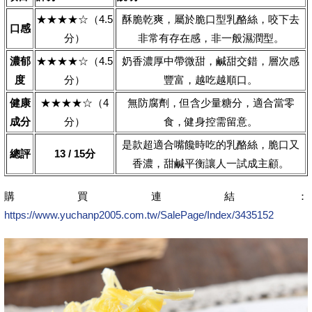
★★★★☆（4.5
酥脆乾爽，屬於脆口型乳酪絲，咬下去
口感
分）
非常有存在感，非一般濕潤型。
濃郁
★★★★☆（4.5
奶香濃厚中帶微甜，鹹甜交錯，層次感
度
分）
豐富，越吃越順口。
健康
★★★★☆️（4
無防腐劑，但含少量糖分，適合當零
成分
分）
食，健身控需留意。
是款超適合嘴饞時吃的乳酪絲，脆口又
總評
13 / 15分
香濃，甜鹹平衡讓人一試成主顧。
購買連結：
https://www.yuchanp2005.com.tw/SalePage/Index/3435152