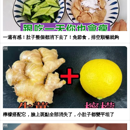
一週有感！肚子整個都消下去了！免節食，排空順暢就夠
PR
檸檬搭配它，臉上斑點全部消失了，小肚子都變平坦了
PR