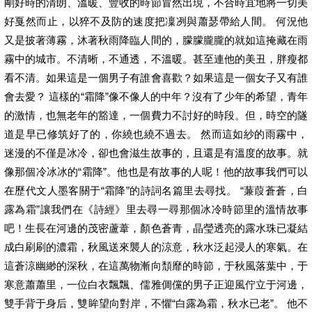
剛好時的清朗、溫暖、豐收的時節冒然出現，不合時宜地將一切美
好戛然而止，以猝不及防的速度把凜冽與蕭瑟帶給人間。 何況他
又是披著薄霧，沐著秋雨降臨人間的，朦朦朧朧的就如這掩藏在雨
霧中的城市。不清晰，不通透，不溫暖。甚至連他的美丑，胖瘦都
看不清。如果這是一個男子有誰會喜歡？如果這是一個女子又有誰
會去愛？ 這樣的“霜降”像不像人的中年？沒有了少年的希望，青年
的激情，也無老年的豁達，一個費力不討好的時段。但，時空的隧
道是早已修筑好了的，你繞也繞不過去。 然而這如紗的雨霧中，
迷漫的不僅是冰冷，卻也會滋生故事的，且還是有溫度的故事。就
像那個冷冰冰的“霜降”。他也是有故事的人呢！他的故事我們可以
在歷代文人墨客關于“霜降”的詩詞名篇里去尋找。 “蒹葭蒼蒼，白
露為霜”讓我們在《詩經》里去尋一尋那個冰冷時節里的溫情故事
吧！生長在河邊的茂密蘆葦，顏色蒼青，晶瑩透亮的露水珠已凝結
成白刷刷的濃霜，秋風送來襲人的涼意，秋水泛起浸人的寒氣。在
這蒼涼幽緲的深秋，在這萬物漸向頹靡的時節，于秋風落葉中，于
寒意蕭蕭里，一位白衣飄飄、儒雅倜儻的男子正迎風佇立于河邊，
雙手背于身后，雙眸望向對岸，不懼“白露為霜，秋水已老”。 他不