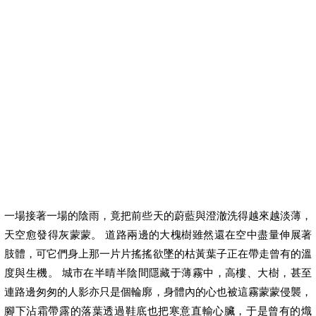
一場接著一場的陰雨，竟把前些天的蔚藍與澄澈洗得越來越淡薄，
天空愈發得灰蒙蒙。 道路兩邊的大槐樹雖然還在空中盡量伸展著
肢體，可它們身上那一片片搖搖欲墜的枯黃葉子正在帶走曾有的溫
度與生機。 城市在半晴半陰間隱藏于薄霧中，高樓、大樹，甚至
連路邊匆匆的人影亦只是個輪廓，身體內的心也被這霧蒙蒙侵襲，
腳下沾霜帶露的落葉透過鞋底也把寒意直輸心臟，于是曾有的熾