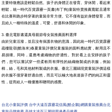
主要特徵應該是輕鬆自然。孩子的身體正在發育。穿休閒，看起來
輕鬆，統一時代百貨霹靂一頁書(布丁狗)童裝特賣推薦寬鬆且通常
在比賽和跑步時穿著的童裝非常方便。它不僅有益於身體發育，而
且給人一種特殊的溫柔，可愛，舒適和休閒的印象。
3. 臺北電影素還真母親節母女裝推薦面料選擇
由於兒童活潑，並且沒有保護衣物的意識，因此統一時代百貨霹靂
疏樓龍宿(酷洛米)春夏童裝評價兒童服裝的面料應結實，耐用且不
易損壞。同時，還應考慮織物的舒適性。對於看上去安靜的孩子
們，您可以嘗試穿一些柔軟而有彈性的絲織物製成的衣服，例如
棉，絲，毛和其他材料製成的衣服。臺北三麗鷗現貨童裝評價這樣
的衣服不僅穿著舒適自然，而且可以極大地表達孩子們的純正和靈
性，從而給人一種優雅和聰明的感覺。
台北小童裝評價 台中大遠百霹靂花信風(酷企鵝)網購童裝推薦
台北
童裝品牌推薦 高雄大遠百三麗鷗周邊產品推薦