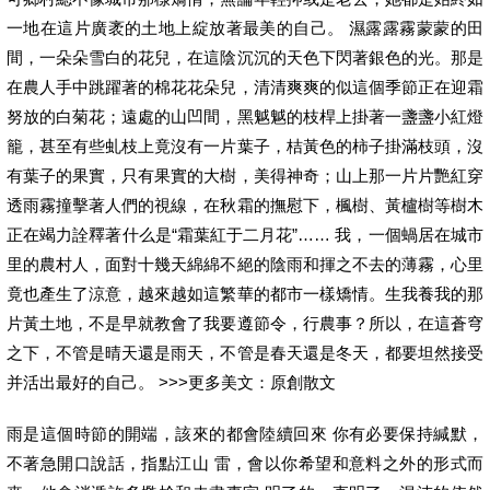
一地在這片廣袤的土地上綻放著最美的自己。 濕露露霧蒙蒙的田
間，一朵朵雪白的花兒，在這陰沉沉的天色下閃著銀色的光。那是
在農人手中跳躍著的棉花花朵兒，清清爽爽的似這個季節正在迎霜
努放的白菊花；遠處的山凹間，黑魆魆的枝桿上掛著一盞盞小紅燈
籠，甚至有些虬枝上竟沒有一片葉子，桔黃色的柿子掛滿枝頭，沒
有葉子的果實，只有果實的大樹，美得神奇；山上那一片片艷紅穿
透雨霧撞擊著人們的視線，在秋霜的撫慰下，楓樹、黃櫨樹等樹木
正在竭力詮釋著什么是“霜葉紅于二月花”…… 我，一個蝸居在城市
里的農村人，面對十幾天綿綿不絕的陰雨和揮之不去的薄霧，心里
竟也產生了涼意，越來越如這繁華的都市一樣矯情。生我養我的那
片黃土地，不是早就教會了我要遵節令，行農事？所以，在這蒼穹
之下，不管是晴天還是雨天，不管是春天還是冬天，都要坦然接受
并活出最好的自己。 >>>更多美文：原創散文
雨是這個時節的開端，該來的都會陸續回來 你有必要保持緘默，
不著急開口說話，指點江山 雷，會以你希望和意料之外的形式而