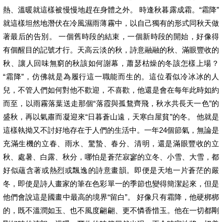
熱、溫暖就這樣被慢慢地趕在身體之外。 時逢秋暮露成霜。“霜降”
就這樣坦然地潛伏在冷風濕雨薄霧中，以自己獨有的形式同秋天做
著最后的告別。 一個舊時段的結束，一個新時段的開始，好像得
有個醒目的記號才行。天高云淡的秋，詩意融融的秋、滿眼豐收的
秋、讓人回味無窮的秋該如何謝幕，蕭瑟枯燥的冬該怎樣上場？
“霜降”，仿佛就是為履行這一職能而生的。這位看似冷冰冰的人
兒，不管人們如何對他不歡迎，不喜歡，他還是會在每年此時如約
而至，以雨霧落葉送走那個“落霞與孤鶩齊飛，秋水共長天一色”的
盛秋，再以氣肅而凝迎來“日暮蒼山遠，天寒白屋貧”的冬。 他就是
這樣執拗又不討好地存在于人們的生活中。一年24個節氣，無論是
充滿生機的立春、雨水、驚蟄、春分、清明，還是滿眼豐收的立
秋、處暑、白露、秋分，哪怕是蒼茫寂寥的立冬、小雪、大雪，都
好似蘊含著或熱烈或飄逸的詩意畫韻。即便是天地一片蒼茫的嚴
冬，即使是詩人畫家的筆在色彩單一的季節也變得簡潔起來，但是
他們會說這是國畫中最高的境界“留白”。 好像只有霜降，他硬梆梆
的，既不溫潤如玉、也不風度翩翩、更不憐香惜玉。他在一切都剛