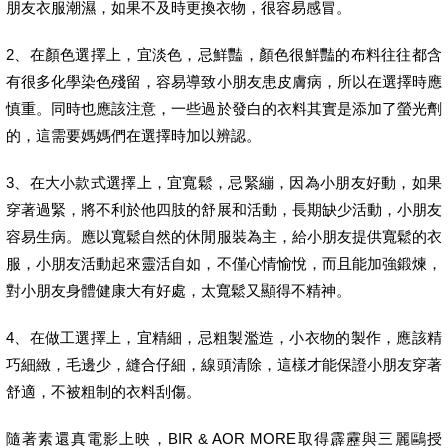
朋友衣服潮濕，如果不及時更換衣物，很容易感冒。
2、在顏色選擇上，宜淡色，忌鮮豔，顏色很鮮豔的布料往往都含
有很多化學染色殘留，容易導致小朋友患皮膚病，所以在選擇時應
慎重。同時也應該注意，一些過於發白的衣料其實是添加了螢光劑
的，這需要媽媽們在選擇時加以辨認。
3、在大小款式選擇上，宜寬鬆，忌緊繃，因為小朋友好動，如果
穿著過緊，將不利於他四肢的舒展和活動，長期缺少活動，小朋友
容易生病。應以寬鬆自然的休閒服裝為主，給小朋友提供寬鬆的衣
服，小朋友活動起來靈活自如，不僅心情愉悅，而且能加強鍛煉，
對小朋友身體健康大有好處，太寬鬆又顯得不精神。
4、在做工選擇上，宜精細，忌粗製濫造，小衣物的製作，應該精
巧細緻，毛邊少，縫合仔細，線頭清除，這樣才能保證小朋友穿著
舒適，不被粗制的衣料刮傷。
隨著素還真電影上映，BIR & AOR MORE取得霹靂與三麗鷗授