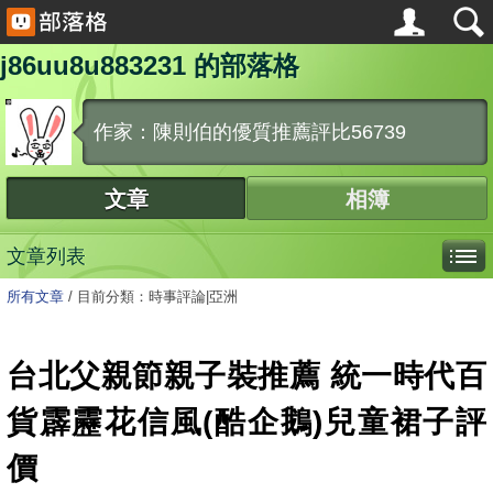
j86uu8u883231 的部落格
作家：陳則伯的優質推薦評比56739
文章
相簿
文章列表
所有文章
/
目前分類：時事評論|亞洲
台北父親節親子裝推薦 統一時代百
貨霹靂花信風(酷企鵝)兒童裙子評
價