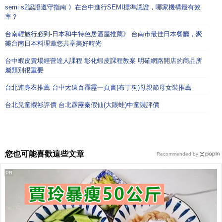
semi s2認證遵守指南 》在台中進行SEMI標準認證，哪家機構最有效
率？
台南輕旅行必到-日本和牛特色居酒屋推薦》 台南市最佳日本餐廳，聚
樂台南日本料理邀您共享美好時光
台中蝦皮賣場經營達人課程 彰化蝦皮課程教案 明確網路開店的商品所
屬類別很重要
台北連身衣推薦 台中大遠百霹靂一頁書(布丁狗)母親節母女裝推薦
台北兒童襯衫評價 台北霹靂秦假仙(大眼蛙)中童裝評價
您也可能喜歡這些文章
Recommended by
PR