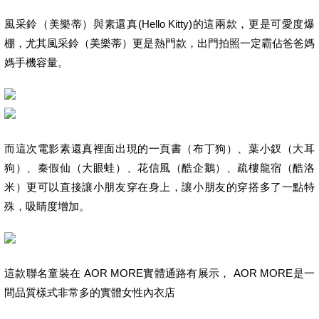
風采鈴（美樂蒂）與素還真(Hello Kitty)的這兩款，更是可愛度爆
棚，尤其風采鈴（美樂蒂）更是熱門款，出門拍照一定霸佔爸爸媽
媽手機容量。
而這次電影素還真裡面出現的一頁書（布丁狗）、葉小釵（大耳
狗）、秦假仙（大眼蛙）、花信風（酷企鵝）、疏樓龍宿（酷洛
米）更可以直接讓小朋友穿在身上，讓小朋友的穿搭多了一點特
殊，吸睛度增加。
這款聯名童裝在 AOR MORE實體通路有展示， AOR MORE是一
間品質樣式非常多的實體女性內衣店