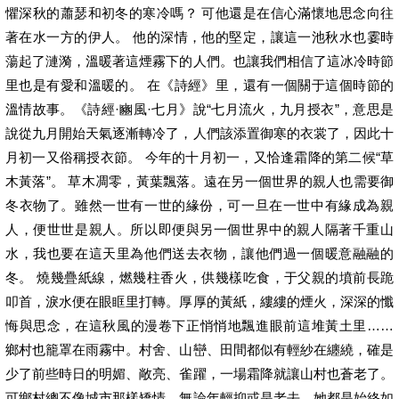
懼深秋的蕭瑟和初冬的寒冷嗎？ 可他還是在信心滿懷地思念向往
著在水一方的伊人。 他的深情，他的堅定，讓這一池秋水也霎時
蕩起了漣漪，溫暖著這煙霧下的人們。也讓我們相信了這冰冷時節
里也是有愛和溫暖的。 在《詩經》里，還有一個關于這個時節的
溫情故事。《詩經·豳風·七月》說“七月流火，九月授衣”，意思是
說從九月開始天氣逐漸轉冷了，人們該添置御寒的衣裳了，因此十
月初一又俗稱授衣節。 今年的十月初一，又恰逢霜降的第二候“草
木黃落”。 草木凋零，黃葉飄落。遠在另一個世界的親人也需要御
冬衣物了。雖然一世有一世的緣份，可一旦在一世中有緣成為親
人，便世世是親人。所以即便與另一個世界中的親人隔著千重山
水，我也要在這天里為他們送去衣物，讓他們過一個暖意融融的
冬。 燒幾疊紙線，燃幾柱香火，供幾樣吃食，于父親的墳前長跪
叩首，淚水便在眼眶里打轉。厚厚的黃紙，縷縷的煙火，深深的懺
悔與思念，在這秋風的漫卷下正悄悄地飄進眼前這堆黃土里……
鄉村也籠罩在雨霧中。村舍、山巒、田間都似有輕紗在纏繞，確是
少了前些時日的明媚、敞亮、雀躍，一場霜降就讓山村也蒼老了。
可鄉村總不像城市那樣矯情，無論年輕抑或是老去，她都是始終如