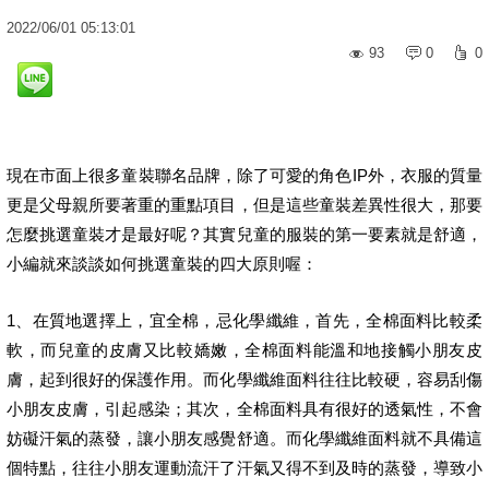
2022
/
06
/
01
05:13:01
93
0
0
現在市面上很多童裝聯名品牌，除了可愛的角色IP外，衣服的質量
更是父母親所要著重的重點項目，但是這些童裝差異性很大，那要
怎麼挑選童裝才是最好呢？其實兒童的服裝的第一要素就是舒適，
小編就來談談如何挑選童裝的四大原則喔：
1、在質地選擇上，宜全棉，忌化學纖維，首先，全棉面料比較柔
軟，而兒童的皮膚又比較嬌嫩，全棉面料能溫和地接觸小朋友皮
膚，起到很好的保護作用。而化學纖維面料往往比較硬，容易刮傷
小朋友皮膚，引起感染；其次，全棉面料具有很好的透氣性，不會
妨礙汗氣的蒸發，讓小朋友感覺舒適。而化學纖維面料就不具備這
個特點，往往小朋友運動流汗了汗氣又得不到及時的蒸發，導致小