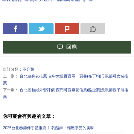
回應
自訂分類：
不分類
上一則：
台北連身衣推薦 台中大遠百霹靂一頁書(布丁狗)母親節母女裝推
薦
下一則：
台北搖粒絨外套評價 西門町霹靂花信風(酷企鵝)父親節親子裝推
薦
你可能會有興趣的文章：
2025台北春節伴手禮推薦 》乳酪絲：輕鬆享受的美味