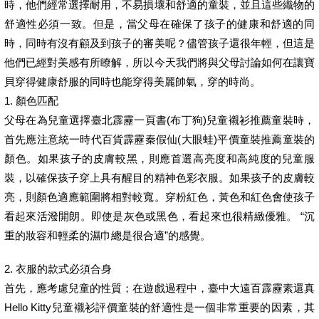
時，他們經常選擇耐用，不易損壞和舒適的童裝，並且這些織物的
舒適性必須一致。但是，當父母在確保了孩子的健康和舒適的同
時，同時有沒有顧及到孩子的審美呢？儘管孩子還很年輕，但這是
他們已經對美感有所瞭解，所以今天我們將與父母討論如何在讓寶
貝穿得健康舒服的同時也能穿得美麗帥氣，穿的時尚。
1. 顏色匹配
父母在為兒童選擇臺北霹靂一頁書(布丁狗)兒童襯衫推薦童裝時，
首先應注意統一時代百貨霹靂秦假仙(大眼蛙)平價童裝推薦童裝的
顏色。如果孩子的皮膚較黑，則應首選高亮度和高純度的兒童服
裝，以確保孩子穿上具有醒目的精神色彩衣服。如果孩子的皮膚較
亮，則顏色適應範圍將相對較寬。穿粉紅色，黃色和紅色會使孩子
看起來活潑開朗。即使是灰色或黑色，看起來也很精緻優雅。 “沉
重的妝容和輕柔的濕巾總是很合適”的感覺。
2. 衣服的款式必須合身
首先，應考慮兒童的性質；在遊戲過程中，臺中大遠百霹靂素還真
Hello Kitty兒童襯衫評價童裝的舒適性是一個非常重要的因素，其