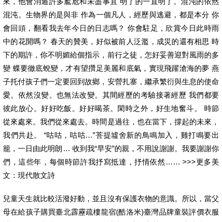
來，他會消遁許多尷尬和未盡事宜 明了的一直明了。混沌的依然
混沌。生物界的是與非 作為一個凡人，經歷與逃避，都是本分 你
會回頭，翻看我去年今日的日志嗎？ 你會駐足，欣賞今日此時雨
中的花開嗎？ 春天的贊美，好似被前人泛濫，成災的還有相思 時
下的期許，你不明媚給個指示，前行之徒，怎好妥善迎對風雨的多
變 蝶要徹底蛻變，才有望攢足美麗和底氣，實現飛躍滄海的夢 燕
子托付孩子們一定要回到故鄉，安營扎寨，繼承繁衍與生息的使命
愛。依然沒變。也無法改變。其間經歷的考驗接著經歷 我們都要
彼此放心。好好吃飯。好好喝茶。閑時之外，好生地奮斗。 時節
從來處來。我們從來處去。時間是過往，也在當下，撐起的未來，
我們共赴。 “咕咕，咕咕…”菩提墟舍新的鳥鳴加入，雞打鳴要出
籠，一日由此明朗… 收到我“早安”的親，不用說謝謝。我要謝謝你
們，這些年，每個時節許我抒寫抵達，抒情依然…… >>>更多美
文：現代散文詩
兒童天生就比較活潑好動，並且沒有保護衣物的意識。所以，當父
母在給孩子購買臺北霹靂疏樓龍宿(酷洛米)臺灣品牌童裝評價衣服