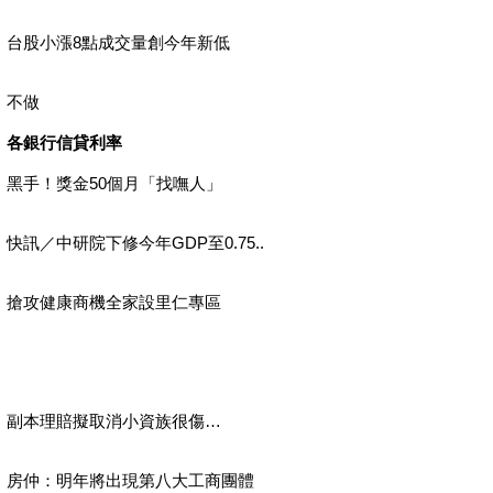
台股小漲8點成交量創今年新低
不做
各銀行信貸利率
黑手！獎金50個月「找嘸人」
快訊／中研院下修今年GDP至0.75..
搶攻健康商機全家設里仁專區
副本理賠擬取消小資族很傷…
房仲：明年將出現第八大工商團體