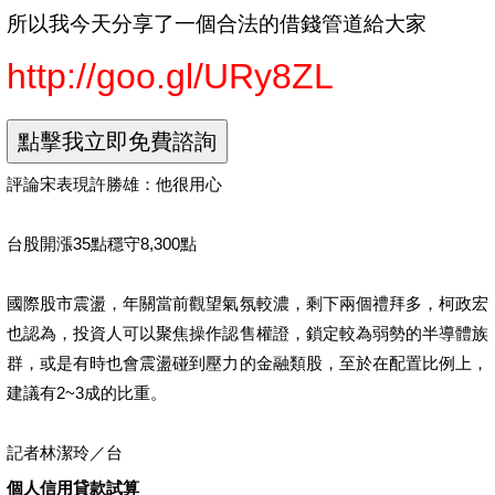
所以我今天分享了一個合法的借錢管道給大家
http://goo.gl/URy8ZL
評論宋表現許勝雄：他很用心
台股開漲35點穩守8,300點
國際股市震盪，年關當前觀望氣氛較濃，剩下兩個禮拜多，柯政宏
也認為，投資人可以聚焦操作認售權證，鎖定較為弱勢的半導體族
群，或是有時也會震盪碰到壓力的金融類股，至於在配置比例上，
建議有2~3成的比重。
記者林潔玲／台
個人信用貸款試算