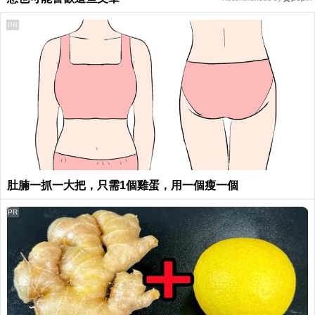
PR
肚腩一抓一大把，只需1個雞蛋，用一個瘦一個
PR