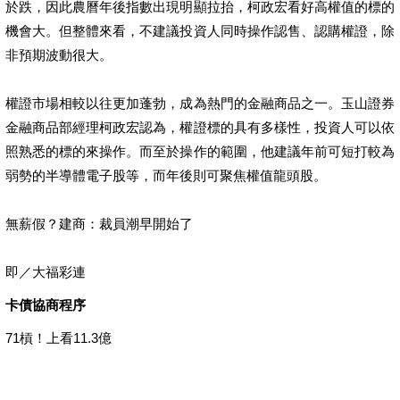
於跌，因此農曆年後指數出現明顯拉抬，柯政宏看好高權值的標的
機會大。但整體來看，不建議投資人同時操作認售、認購權證，除
非預期波動很大。
權證市場相較以往更加蓬勃，成為熱門的金融商品之一。玉山證券
金融商品部經理柯政宏認為，權證標的具有多樣性，投資人可以依
照熟悉的標的來操作。而至於操作的範圍，他建議年前可短打較為
弱勢的半導體電子股等，而年後則可聚焦權值龍頭股。
無薪假？建商：裁員潮早開始了
即／大福彩連
卡債協商程序
71槓！上看11.3億