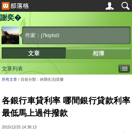
謝奕�
作家：j7kq4s0
文章
相簿
文章列表
所有文章
/
目前分類：休閒生活|音樂
各銀行車貸利率 哪間銀行貸款利率
最低馬上過件撥款
2015
/
12
/
25
14:38:13