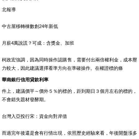
北報導
中古屋移轉棟數創24年新低
月薪4萬說謊？可成：含獎金、加班
柯政宏強調，因為同時操作認購售，需要付出兩倍權利金，成本壓
力較大，因此建議選擇看準方向在準確操作。在權證標的條
華南銀行信用貸款利率
件上，建議價平～價外５％的標的，距到期日３個月左右的標的，
不會錯失題材發酵期。
台灣入亞投行宋：資金向對岸借
而過完年後還是會有行情出現，依照歷史經驗來看，年後開盤漲多