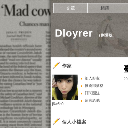
文章
相簿
Dloyrer
（
到舊版
）
作家
加入好友
20
推薦部落格
訂閱關注
留言給他
j6w5b0
個人小檔案