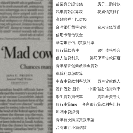
苗栗身分證借錢
房子二胎貸款
汽車貸款試算表
花旗信貸條件
高雄哪裡可以借錢
台灣銀行留學貸款
台東借錢管道
信用卡預借現金
華南銀行信用貸款利率
銀行貸款條件
銀行債務整合
個人信貸利息
郵局保單借款額度
青年築夢創業啟動金貸款
車貸利息怎麼算
中古車貸款利率試算
買車貸款保人
證件借款 新竹
中國信託 信貸利率
學生貸款買機車
貸款薪資證明
銀行車貸line
各家銀行貸款利率比較
和潤車貸評價
青年首次購屋貸款申請
台灣銀行小額信貸