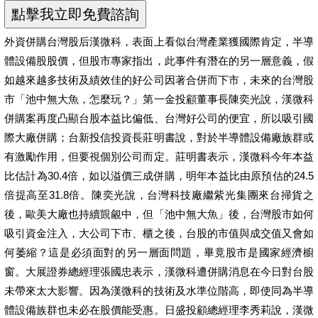
外資併購台灣股后漢微科，表面上看似台灣產業獲國際肯定，半導
體設備股股價，但股市專家指出，此事件有潛在的另一層意義，假
如越來越多技術及績效佳的好公司因著合併而下市，未來的台灣股
市「池中無大魚，怎麼玩？」第一金投顧董事長陳奕光說，漢微科
併購案再度凸顯台股本益比偏低、台灣好公司的便宜，所以吸引國
際大廠併購；台新投信投資長莊明書說，對於半導體設備廠族群或
有激勵作用，但要視個別公司而定。莊明書表示，漢微科今年本益
比估計為30.4倍，如以溢價三成併購，明年本益比由原預估的24.5
倍提高至31.8倍。陳奕光說，台灣科技廠繼紫光集團來台掃貨之
後，歐美大廠也持續覬覦中，但「池中無大魚」後，台灣股市如何
吸引資金注入，大公司下市、櫃之後，台股的市值與成交值又會如
何萎縮？這是必須面對的另一層面問題，畢竟股市是國家經濟櫥
窗。大展證券總經理張國忠表示，漢微科遭併購消息在今日對台股
未帶來太大影響。因為漢微科的技術及水準位階高，即使同為半導
體設備族群也未必在股價能受惠。日盛投顧總經理李秀莉說，漢微