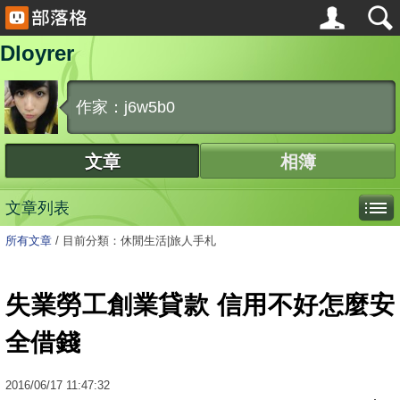
Dloyrer
作家：j6w5b0
文章
相簿
文章列表
所有文章
/
目前分類：休閒生活|旅人手札
失業勞工創業貸款 信用不好怎麼安
全借錢
2016
/
06
/
17
11:47:32