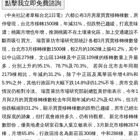
（中央社記者韋樞台北1日電）六都公布3月房屋買賣移轉棟數，房
仲發現，台北市移轉1500棟，年減31%，但跌勢已趨緩，打底意味
濃；桃園月增也年增，推測桃園不在土壤液化區，加上交通建設不
斷而吸引買方。 瑞普萊坊市場研究部統計各都3月買賣移轉棟數發
現，台北市3月移轉棟數1500棟，較2月的1062棟上揚41.2%，其中
以中山區279棟、文山區134棟及中正區109棟的移轉數量上升最
多，分別上升約95.1%、78.7%及70.3%。 若與台北市去年同期
2179棟相比，年減約31.2%，除了中正區及萬華區年增4.8%和
5.9%之外，其他行政區均大幅下跌14.8%到51.2%不等，房市交易
情況仍相對冷淡。 瑞普萊坊市場研究部副總監黃舒衛表示，今年1
月與2月的買賣移轉棟數較去年同期年減約42.2%及42.6%，但3月
份跌幅縮到31.2%，顯示買賣移轉棟數的跌勢已趨緩，房市已經出
現探底的跡象，但打底會維持多久，仍有待觀察。 新北市移轉棟
數部份，優美地產企研室召集人葉立敏表示，3月新北市移轉2674
棟，月增65.8%，行政區排名為新莊區300棟、中和288棟、新店