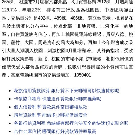
265棟。 桃園市3月堪稱六都亮點，3月買賣移轉2912棟，月增高達
129.7%，年增2.3%。排名前三行政區為桃園區、中壢區與龜山
區，交易量分別是492棟、489棟、486棟。 葉立敏表示，桃園是在
首波土壤液化分布區中，位處北部「非地震帶、非液化區」的地
區，自住買盤較有信心，再加上桃園捷運綠線通過，貫穿八德、桃
園、蘆竹、大園，周邊房市交易大為加分。再加上今年燈會成功吸
引大量人潮湧入桃園，刺激桃園3月量增顯著。 黃舒衛指出，受政
府打房政策影響，新北、桃園的市場不如北市嚴峻，相對低房價的
優勢仍受大都會區買方的青睞，也吸引想要購屋的小資族前往置
產，甚至帶動桃園市的交易量增加。1050401
花旗信用貸款試算 銀行貸不下來哪裡可以快速貸款呢
卡債協商程序 快速過件貸款銀行哪間推薦呢
個人信貸利率 貸款急件當日審核放款
購屋貸款利率 能借多少哪裡借最安全
各銀行信貸利率 急缺錢有那裡合法安全的快速預支現金呢
合作金庫信貸 哪間銀行好貸款過件率最高