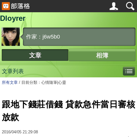
Dloyrer
作家：j6w5b0
文章
相簿
文章列表
所有文章
/
目前分類：心情隨筆|心靈
跟地下錢莊借錢 貸款急件當日審核
放款
2016
/
04
/
05
21:29:08