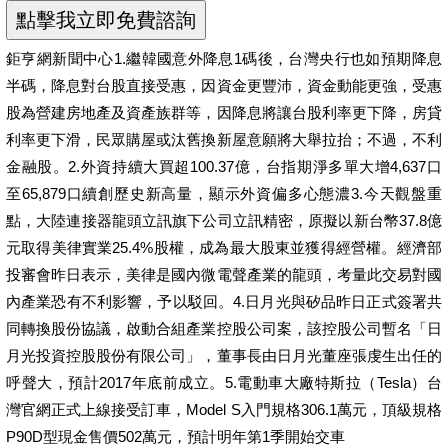
鉅亨網新聞中心1.繼韓國意外降息1碼後，台灣央行也如預期降息
半碼，降息對台股直接受惠，因資金更豐沛，資金動能更強，受惠
股為營建房地產及資產族群等，因降息將讓台股利率更下降，房貸
利率更下滑，民眾購屋或汰舊換新屋意願將大舉拉抬；不過，不利
金融股。2.外資持續大買超100.37億，台指期淨多單大增4,637口
至65,879口續創歷史新高量，顯示外資偏多心態濃3.今天觀盤重
點，大陸連接器龍頭立訊旗下公司立訊精密，原擬以新台幣37.8億
元取得美律實業25.4%股權，成為最大股東並獲得經營權。經濟部
投審會昨日表示，美律是國內微電聲產業的龍頭，考量此交易對國
內產業恐有不利影響，予以駁回。4.日月光與矽品昨日正式簽署共
同轉換股份協議，啟動合組產業控股公司案，該控股公司暫名「日
月光投資控股股份有限公司」，董事長由日月光董座張虔生出任的
呼聲大，預計2017年底前成立。5.電動車大廠特斯拉（Tesla）台
灣官網正式上線接受訂車，Model S入門規格306.1萬元，頂級規格
P90D型現金售價502萬元，預計明年第1季開始交車