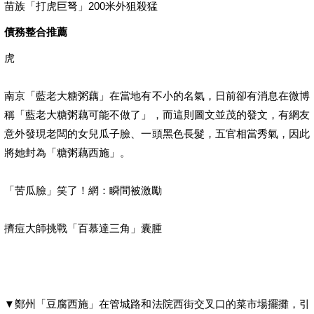
苗族「打虎巨弩」200米外狙殺猛
債務整合推薦
虎
南京「藍老大糖粥藕」在當地有不小的名氣，日前卻有消息在微博
稱「藍老大糖粥藕可能不做了」，而這則圖文並茂的發文，有網友
意外發現老闆的女兒瓜子臉、一頭黑色長髮，五官相當秀氣，因此
將她封為「糖粥藕西施」。
「苦瓜臉」笑了！網：瞬間被激勵
擠痘大師挑戰「百慕達三角」囊腫
▼鄭州「豆腐西施」在管城路和法院西街交叉口的菜市場擺攤，引