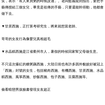
笑，表示「有人來買粥的時候說過」。老闆藍義龍則指出，要把手
藝傳授給三個女兒，畢竟是祖傳的手藝，只要還能幹得動，他都會
做下去。
▼甘蔗西施，正打算考研究生，將來就想當老師。
哥哥的女友行為像嬰兒真相超毛
▼水晶糕西施是江省衢州市人，暑假的時候回家幫父母做生意。
不只這次爆紅的糖粥藕西施，大陸日前也有許多因外貌姣好被冠上
「西施」封號的女生，包括豬肉西施、有機西施、甘蔗西施、水晶
糕西施、風箏西施、炒飯西施、包子西施、豆腐西施等。
偷看暗戀男孩臉書發現女友超正