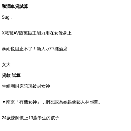
和潤車貸試算
Sug..
X戰警AV版萬磁王能力用在女優身上
暴雨也阻止不了！新人水中擺酒席
女大
貸款 試算
生組團叫床陪玩被封女神
▼南京「有機女神」，網友認為她很像藝人林熙蕾。
24歲辣師懷上13歲學生的孩子