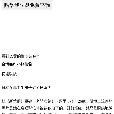
買到35元的榴槤超爽？
台灣銀行小額信貸
切開以後..
日本女高中生裙子短的秘密？
據《新華網》報導，老闆女兒名叫藍雨，今年26歲，微博上流傳的
照片是她在店裡幫忙時被顧客拍下的。對於爆紅，她只是靦腆地微