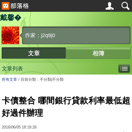
戴馨�
作家：j2q9j0
文章
相簿
文章列表
所有文章
/
目前分類：不分類|不分類
卡債整合 哪間銀行貸款利率最低超
好過件辦理
2016
/
06
/
05
18:19:26