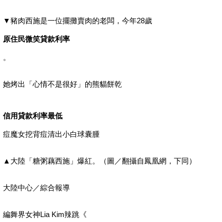
▼豬肉西施是一位擺攤賣肉的老闆，今年28歲
原住民微笑貸款利率
。
她烤出「心情不是很好」的熊貓餅乾
信用貸款利率最低
痘魔女挖背痘清出小白球囊腫
▲大陸「糖粥藕西施」爆紅。（圖／翻攝自鳳凰網，下同）
大陸中心／綜合報導
編舞界女神Lia Kim辣跳《