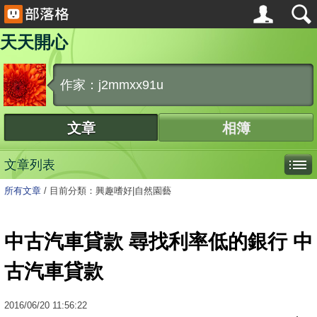
天天開心
作家：j2mmxx91u
文章
相簿
文章列表
所有文章
/
目前分類：興趣嗜好|自然園藝
中古汽車貸款 尋找利率低的銀行 中
古汽車貸款
2016
/
06
/
20
11:56:22