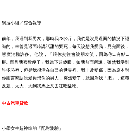
網搜小組／綜合報導
前年，我遇到我男友，那時我78公斤，我們是沒見過面的情況下認
識的，未曾見過面時講話甜的要死，每天說想我愛我，見完面後，
態度消極許多。他說，「跟你交往會被朋友笑，因為你...有點...
胖...而且我喜歡瘦子」我當下超傻眼，如我前面所說，雖然我受到
許多恥辱，但是我很活在自己的世界裡。我非常受傷，因為原本對
你甜言蜜語說愛你想你的男人，突然變了，就因為我「肥」，這種
反差，太大，大到我馬上又去狂吃猛吃。
中古汽車貸款
小學女生超神準的「配對測驗」