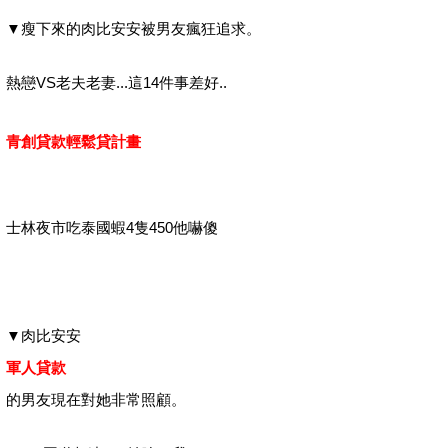
▼瘦下來的肉比安安被男友瘋狂追求。
熱戀VS老夫老妻...這14件事差好..
青創貸款輕鬆貸計畫
士林夜市吃泰國蝦4隻450他嚇傻
▼肉比安安
軍人貸款
的男友現在對她非常照顧。