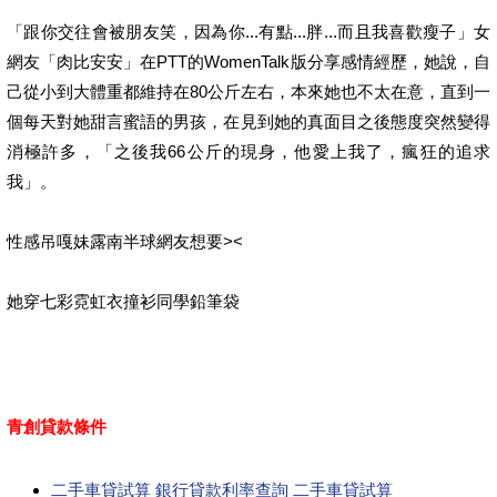
「跟你交往會被朋友笑，因為你...有點...胖...而且我喜歡瘦子」女
網友「肉比安安」在PTT的WomenTalk版分享感情經歷，她說，自
己從小到大體重都維持在80公斤左右，本來她也不太在意，直到一
個每天對她甜言蜜語的男孩，在見到她的真面目之後態度突然變得
消極許多，「之後我66公斤的現身，他愛上我了，瘋狂的追求
我」。
性感吊嘎妹露南半球網友想要><
她穿七彩霓虹衣撞衫同學鉛筆袋
青創貸款條件
二手車貸試算 銀行貸款利率查詢 二手車貸試算