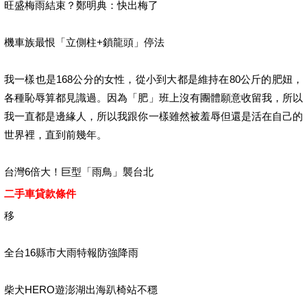
旺盛梅雨結束？鄭明典：快出梅了
機車族最恨「立側柱+鎖龍頭」停法
我一樣也是168公分的女性，從小到大都是維持在80公斤的肥妞，
各種恥辱算都見識過。因為「肥」班上沒有團體願意收留我，所以
我一直都是邊緣人，所以我跟你一樣雖然被羞辱但還是活在自己的
世界裡，直到前幾年。
台灣6倍大！巨型「雨鳥」襲台北
二手車貸款條件
移
全台16縣市大雨特報防強降雨
柴犬HERO遊澎湖出海趴椅站不穩