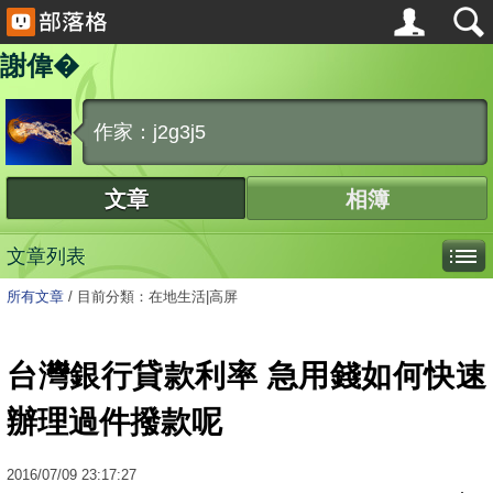
謝偉�
作家：j2g3j5
文章
相簿
文章列表
所有文章
/
目前分類：在地生活|高屏
台灣銀行貸款利率 急用錢如何快速
辦理過件撥款呢
2016
/
07
/
09
23:17:27