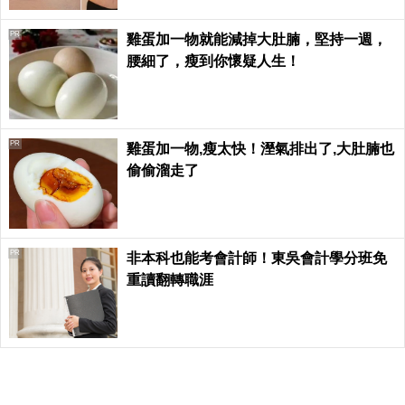
PR
雞蛋加一物就能減掉大肚腩，堅持一週，
腰細了，瘦到你懷疑人生！
PR
雞蛋加一物,瘦太快！溼氣排出了,大肚腩也
偷偷溜走了
PR
非本科也能考會計師！東吳會計學分班免
重讀翻轉職涯