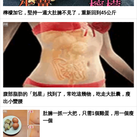
檸檬加它，堅持一週大肚腩不見了，重新回到45公斤
PR
腹部脂肪的「剋星」找到了，常吃這幾物，吃走大肚囊，瘦
出小蠻腰
PR
肚腩一抓一大把，只需1個雞蛋，用一個瘦
一個