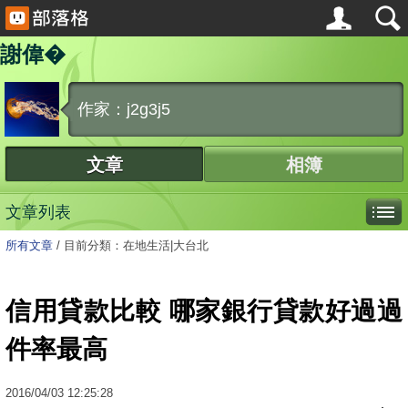
謝偉�
作家：j2g3j5
文章
相簿
文章列表
所有文章
/
目前分類：在地生活|大台北
信用貸款比較 哪家銀行貸款好過過
件率最高
2016
/
04
/
03
12:25:28