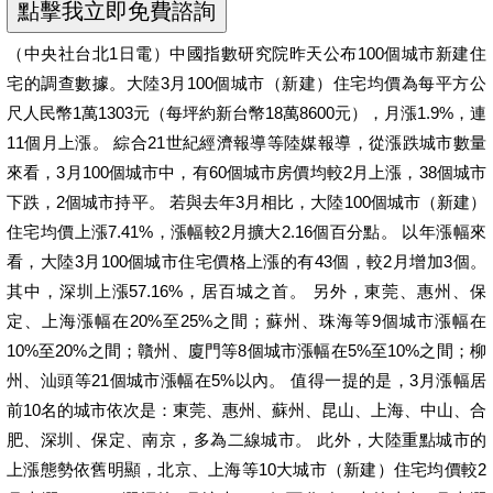
（中央社台北1日電）中國指數研究院昨天公布100個城市新建住
宅的調查數據。大陸3月100個城市（新建）住宅均價為每平方公
尺人民幣1萬1303元（每坪約新台幣18萬8600元），月漲1.9%，連
11個月上漲。 綜合21世紀經濟報導等陸媒報導，從漲跌城市數量
來看，3月100個城市中，有60個城市房價均較2月上漲，38個城市
下跌，2個城市持平。 若與去年3月相比，大陸100個城市（新建）
住宅均價上漲7.41%，漲幅較2月擴大2.16個百分點。 以年漲幅來
看，大陸3月100個城市住宅價格上漲的有43個，較2月增加3個。
其中，深圳上漲57.16%，居百城之首。 另外，東莞、惠州、保
定、上海漲幅在20%至25%之間；蘇州、珠海等9個城市漲幅在
10%至20%之間；贛州、廈門等8個城市漲幅在5%至10%之間；柳
州、汕頭等21個城市漲幅在5%以內。 值得一提的是，3月漲幅居
前10名的城市依次是：東莞、惠州、蘇州、昆山、上海、中山、合
肥、深圳、保定、南京，多為二線城市。 此外，大陸重點城市的
上漲態勢依舊明顯，北京、上海等10大城市（新建）住宅均價較2