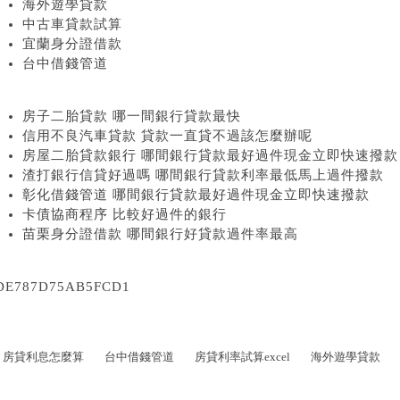
海外遊學貸款
中古車貸款試算
宜蘭身分證借款
台中借錢管道
房子二胎貸款 哪一間銀行貸款最快
信用不良汽車貸款 貸款一直貸不過該怎麼辦呢
房屋二胎貸款銀行 哪間銀行貸款最好過件現金立即快速撥款
渣打銀行信貸好過嗎 哪間銀行貸款利率最低馬上過件撥款
彰化借錢管道 哪間銀行貸款最好過件現金立即快速撥款
卡債協商程序 比較好過件的銀行
苗栗身分證借款 哪間銀行好貸款過件率最高
DE787D75AB5FCD1
房貸利息怎麼算
台中借錢管道
房貸利率試算excel
海外遊學貸款