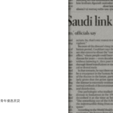
青年優惠房貸