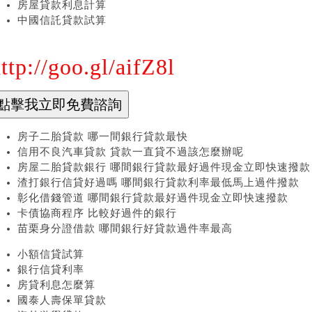
房屋貸款利息計算
中國信託貸款試算
ttp://goo.gl/aifZ8l
房子二胎貸款 哪一間銀行貸款最快
信用不良汽車貸款 貸款一直貸不過該怎麼辦呢
房屋二胎貸款銀行 哪間銀行貸款最好過件現金立即快速撥款
渣打銀行信貸好過嗎 哪間銀行貸款利率最低馬上過件撥款
彰化借錢管道 哪間銀行貸款最好過件現金立即快速撥款
卡債協商程序 比較好過件的銀行
苗栗身分證借款 哪間銀行好貸款過件率最高
小額信貸試算
銀行信貸利率
房貸利息怎麼算
國泰人壽保單貸款