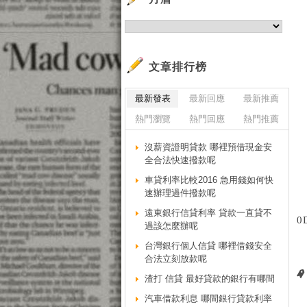
文章排行榜
最新發表
最新回應
最新推薦
熱門瀏覽
熱門回應
熱門推薦
沒薪資證明貸款 哪裡預借現金安
全合法快速撥款呢
車貸利率比較2016 急用錢如何快
速辦理過件撥款呢
遠東銀行信貸利率 貸款一直貸不
0
過該怎麼辦呢
台灣銀行個人信貸 哪裡借錢安全
合法立刻放款呢
渣打 信貸 最好貸款的銀行有哪間
汽車借款利息 哪間銀行貸款利率