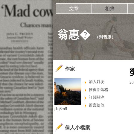
文章
相簿
翁惠�
（
到舊版
）
作家
加入好友
20
推薦部落格
訂閱關注
留言給他
j1q3m9
個人小檔案