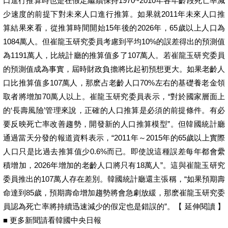
口進行推算時也是在假定繼續保持1970~2010年各年齡段死亡率減
少速度的前提下對未來人口進行推算。如果就2011年未來人口推
算結果來看，從推算時間開始15年後的2026年，65歲以上人口為
1084萬人。但崔龍玉研究委員考慮到平均10%的誤差得出的預測值
為1191萬人，比統計廳的推算值多了107萬人。若崔龍玉研究委員
的預測值成為事實，屆時財政負擔將比起初預想更大。如果老齡人
口比推算值多107萬人，那麽占老齡人口70%左右的基礎養老金領
取者將增加70萬人以上。崔龍玉研究委員表示，“對於國家層面上
的‘長壽風險’管理來說，正確的人口推算是必須的前提條件。有必
要反映死亡率改善趨勢，開發新的人口推算模型”。但韓國統計廳
通過當天分發的報道資料表示，“2011年～2015年的65歲以上實際
人口只是比過去推算值少0.6%而已。即使說這種誤差每年都會纍
積增加，2026年增加的老齡人口將只有18萬人”。這與崔龍玉研究
委員推出的107萬人存在差別。韓國統計廳還主張稱，“如果預期壽
命達到85歲，預期壽命增加趨勢將會急劇放緩，那麽崔龍玉研究委
員認為死亡率將持續迅速減少的假定也是錯誤的”。【 延伸閱讀 】
■ 更多新聞請看韓國中央日報