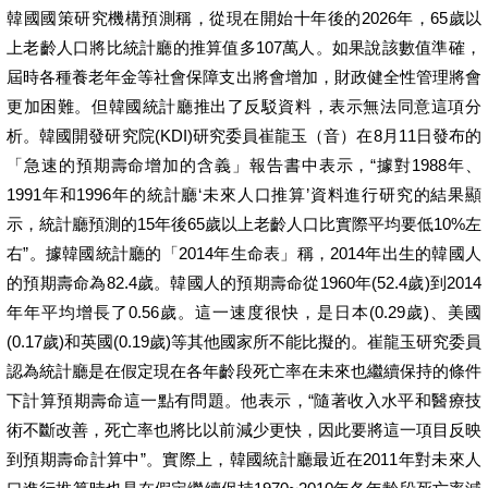
韓國國策研究機構預測稱，從現在開始十年後的2026年，65歲以
上老齡人口將比統計廳的推算值多107萬人。如果說該數值準確，
屆時各種養老年金等社會保障支出將會增加，財政健全性管理將會
更加困難。但韓國統計廳推出了反駁資料，表示無法同意這項分
析。韓國開發研究院(KDI)研究委員崔龍玉（音）在8月11日發布的
「急速的預期壽命增加的含義」報告書中表示，“據對1988年、
1991年和1996年的統計廳‘未來人口推算’資料進行研究的結果顯
示，統計廳預測的15年後65歲以上老齡人口比實際平均要低10%左
右”。據韓國統計廳的「2014年生命表」稱，2014年出生的韓國人
的預期壽命為82.4歲。韓國人的預期壽命從1960年(52.4歲)到2014
年年平均增長了0.56歲。這一速度很快，是日本(0.29歲)、美國
(0.17歲)和英國(0.19歲)等其他國家所不能比擬的。崔龍玉研究委員
認為統計廳是在假定現在各年齡段死亡率在未來也繼續保持的條件
下計算預期壽命這一點有問題。他表示，“隨著收入水平和醫療技
術不斷改善，死亡率也將比以前減少更快，因此要將這一項目反映
到預期壽命計算中”。實際上，韓國統計廳最近在2011年對未來人