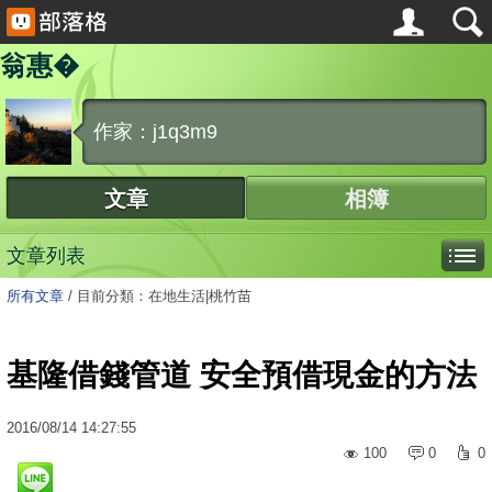
翁惠�
作家：j1q3m9
文章
相簿
文章列表
所有文章
/
目前分類：在地生活|桃竹苗
基隆借錢管道 安全預借現金的方法
2016
/
08
/
14
14:27:55
100
0
0