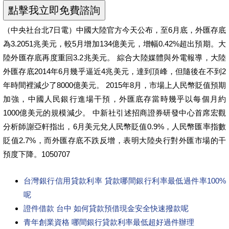
（中央社台北7日電）中國大陸官方今天公布，至6月底，外匯存底
為3.2051兆美元，較5月增加134億美元，增幅0.42%超出預期。大
陸外匯存底再度重回3.2兆美元。 綜合大陸媒體與外電報導，大陸
外匯存底2014年6月幾乎逼近4兆美元，達到頂峰，但隨後在不到2
年時間裡減少了8000億美元。 2015年8月，市場上人民幣貶值預期
加強，中國人民銀行進場干預，外匯底存當時幾乎以每個月約
1000億美元的規模減少。 中新社引述招商證券研發中心首席宏觀
分析師謝亞軒指出，6月美元兌人民幣貶值0.9%，人民幣匯率指數
貶值2.7%，而外匯存底不跌反增，表明大陸央行對外匯市場的干
預度下降。1050707
台灣銀行信用貸款利率 貸款哪間銀行利率最低過件率100%
呢
證件借款 台中 如何貸款預借現金安全快速撥款呢
青年創業資格 哪間銀行貸款利率最低超好過件辦理