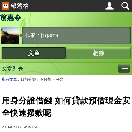
翁惠�
作家：j1q3m9
文章
相簿
文章列表
所有文章
/
目前分類：不分類|不分類
用身分證借錢 如何貸款預借現金安
全快速撥款呢
2016
/
07
/
08
19:19:09