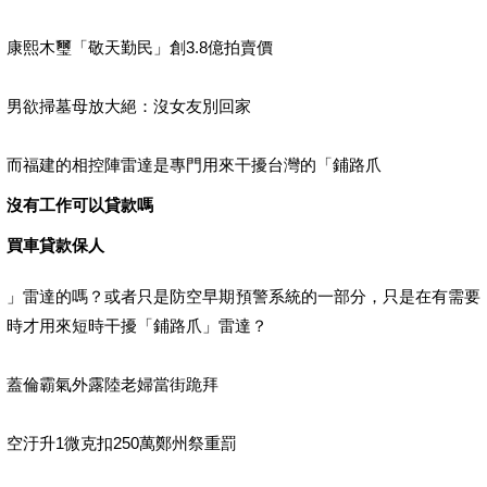
康熙木璽「敬天勤民」創3.8億拍賣價
男欲掃墓母放大絕：沒女友別回家
而福建的相控陣雷達是專門用來干擾台灣的「鋪路爪
沒有工作可以貸款嗎
買車貸款保人
」雷達的嗎？或者只是防空早期預警系統的一部分，只是在有需要
時才用來短時干擾「鋪路爪」雷達？
蓋倫霸氣外露陸老婦當街跪拜
空汙升1微克扣250萬鄭州祭重罰