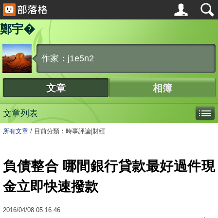
鄭宇�
作家：j1e5n2
文章
相簿
文章列表
所有文章
/
目前分類：時事評論|財經
負債整合 哪間銀行貸款最好過件現
金立即快速撥款
2016
/
04
/
08
05:16:46