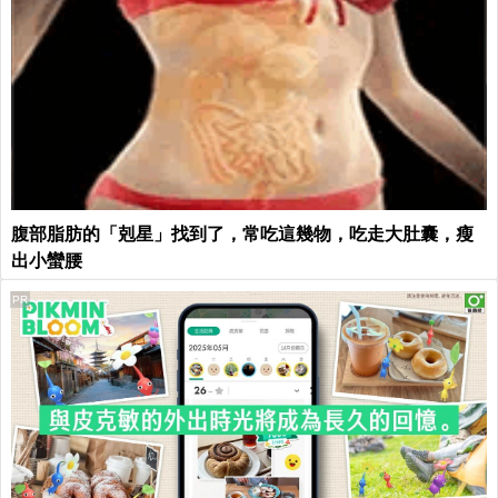
腹部脂肪的「剋星」找到了，常吃這幾物，吃走大肚囊，瘦
出小蠻腰
PR