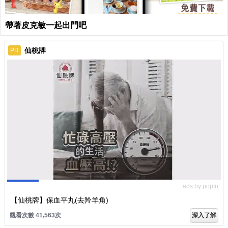
帶著皮克敏一起出門吧
仙桃牌
PR
ads by popIn
【仙桃牌】保血平丸(去羚羊角)
觀看次數 41,563次
深入了解