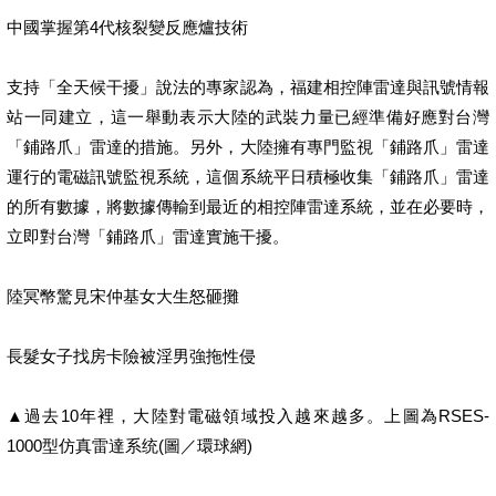
中國掌握第4代核裂變反應爐技術
支持「全天候干擾」說法的專家認為，福建相控陣雷達與訊號情報
站一同建立，這一舉動表示大陸的武裝力量已經準備好應對台灣
「鋪路爪」雷達的措施。另外，大陸擁有專門監視「鋪路爪」雷達
運行的電磁訊號監視系統，這個系統平日積極收集「鋪路爪」雷達
的所有數據，將數據傳輸到最近的相控陣雷達系統，並在必要時，
立即對台灣「鋪路爪」雷達實施干擾。
陸冥幣驚見宋仲基女大生怒砸攤
長髮女子找房卡險被淫男強拖性侵
▲過去10年裡，大陸對電磁領域投入越來越多。上圖為RSES-
1000型仿真雷達系统(圖／環球網)