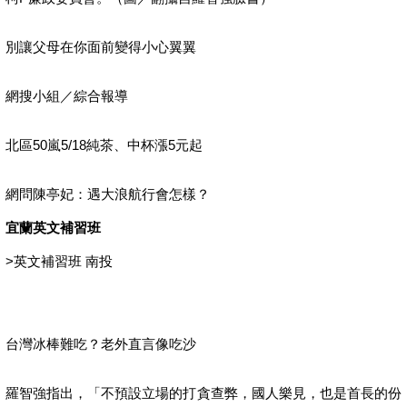
別讓父母在你面前變得小心翼翼
網搜小組／綜合報導
北區50嵐5/18純茶、中杯漲5元起
網問陳亭妃：遇大浪航行會怎樣？
宜蘭英文補習班
>
英文補習班 南投
台灣冰棒難吃？老外直言像吃沙
羅智強指出，「不預設立場的打貪查弊，國人樂見，也是首長的份