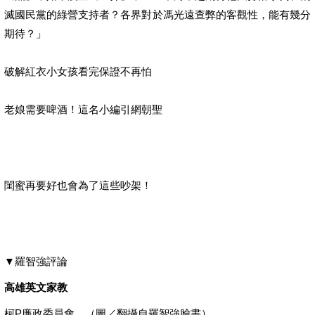
滅國民黨的綠營支持者？各界對於馮光遠查弊的客觀性，能有幾分
期待？」
破解紅衣小女孩看完保證不再怕
老娘需要啤酒！這名小編引網朝聖
閨蜜再要好也會為了這些吵架！
▼羅智強評論
高雄英文家教
柯P廉政委員會。（圖／翻攝自羅智強臉書）