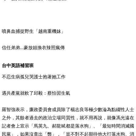
噴鼻血捕捉野生「越南重機妹」
信任弟弟...豪放姐換衣辣照瘋傳
台中英語補習班
不忍生病孤兒哭護士抱著她工作
遇共產黨就軟了邱毅：蔡怕習生氣
羅智強表示，廉政委員會成員除了楊志良等極少數淪為點綴性人士
之外，其餘者過去的政治立場同質性，就不用再說，就像馮光遠在
記者會上宣示「馬英九、郝龍斌都是落水狗」、「最短時間消滅國
民黨」，如果沒查出「弊」，「豈不對不起期待他大打落水狗、消