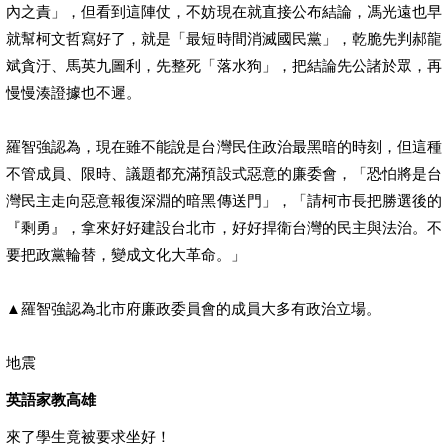
內之責」，但看到這陣仗，不妨現在就直接公布結論，馮光遠也早
就幫柯文哲寫好了，就是「最短時間消滅國民黨」，乾脆先判郝龍
斌貪汙、馬英九圖利，先整死「落水狗」，把結論先公諸於眾，再
慢慢湊證據也不遲。
羅智強認為，現在雖不能說是台灣民住政治最黑暗的時刻，但這種
不管成員、限時、議題都充滿預設式惡意的廉委會，「恐怕將是台
灣民主走向惡意報復深淵的暗黑傳送門」，「請柯市長把勝選後的
『剩勇』，拿來好好建設台北市，好好捍衛台灣的民主與法治。不
要把政黨輪替，變成文化大革命。」
▲羅智強認為北市府廉政委員會的成員大多有政治立場。
地震
英語家教高雄
來了學生竟被要求坐好！