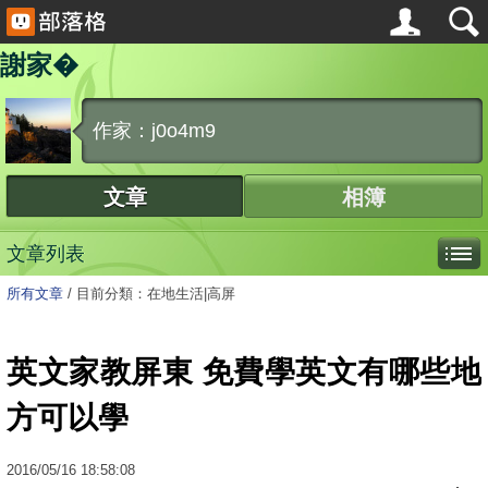
謝家�
作家：j0o4m9
文章
相簿
文章列表
所有文章
/
目前分類：在地生活|高屏
英文家教屏東 免費學英文有哪些地
方可以學
2016
/
05
/
16
18:58:08