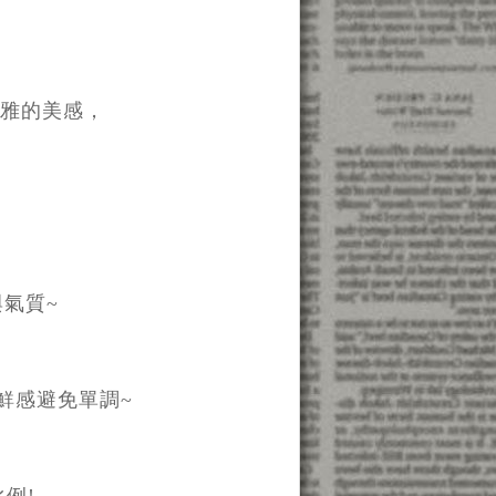
雅的美感，
氣質~
鮮感避免單調~