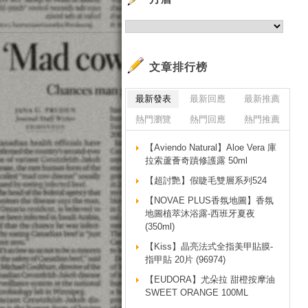
文章排行榜
最新發表
最新回應
最新推薦
熱門瀏覽
熱門回應
熱門推薦
【Aviendo Natural】Aloe Vera 庫
拉索蘆薈奇蹟修護露 50ml
【超討艷】假睫毛雙層系列524
【NOVAE PLUS香氛地圖】香氛
地圖植萃沐浴露-西班牙夏夜
(350ml)
【Kiss】晶亮法式全指美甲貼膜-
指甲貼 20片 (96974)
【EUDORA】尤朵拉 甜橙按摩油
SWEET ORANGE 100ML