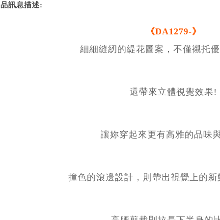
品訊息描述:
《DA1279-》
細細縫紉的緹花圖案，不僅襯托優
還帶來立體視覺效果!
讓妳穿起來更有高雅的品味與
撞色的滾邊設計，則帶出視覺上的新