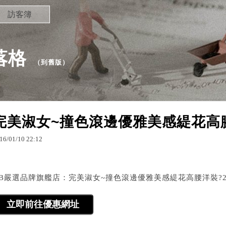
訪客簿
部落格
（
到舊版
）
完美淑女~撞色滾邊優雅美感緹花高腰
16
/
01
/
10
22
:
12
OB嚴選品牌旗艦店：完美淑女~撞色滾邊優雅美感緹花高腰洋裝?