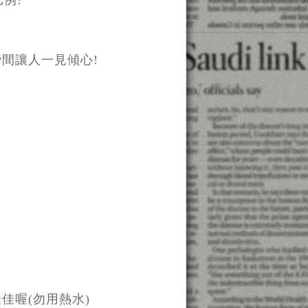
例!
瞬間讓人一見傾心!
佳喔(勿用熱水)