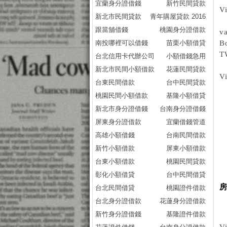
宜蘭身分證借錢
新竹民間貸款
V
新北市民間貸款
青年購屋貸款 2016
跟當舖借錢
桃園身分證借款
v
南投哪裡可以借錢
苗栗小額借貸
B
T
台北信用卡代辦公司
小額借錢急用
新北市民間小額借款
花蓮民間貸款
V
台東民間借款
台中民間貸款
桃園民間小額借款
基隆小額借貸
新北市身分證借錢
台南身分證借錢
屏東身分證借款
宜蘭借錢管道
高雄小額借錢
台南民間借款
新竹小額借款
屏東小額借款
台東小額借款
桃園民間貸款
彰化小額借貸
台中民間借貸
台北民間借貸
桃園證件借款
台北身分證借款
花蓮身分證借款
新竹身分證借錢
基隆證件借款