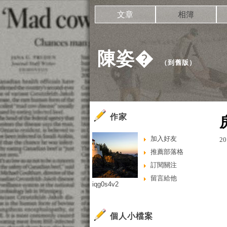
文章
相簿
陳姿�
（
到舊版
）
作家
加入好友
20
推薦部落格
訂閱關注
留言給他
iqg0s4v2
個人小檔案