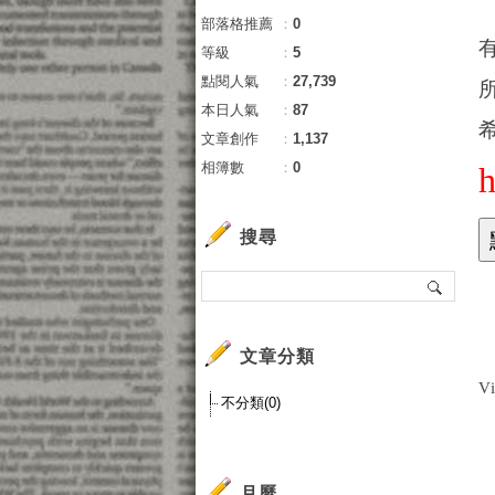
部落格推薦
：
0
等級
：
5
點閱人氣
：
27,739
本日人氣
：
87
文章創作
：
1,137
相簿數
：
0
搜尋
文章分類
V
不分類(0)
月曆