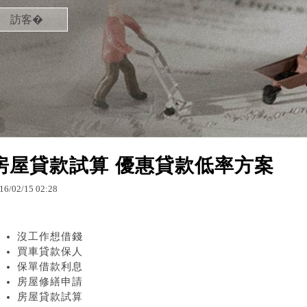
訪客�
房屋貸款試算 優惠貸款低率方案
16
/
02
/
15
02
:
28
沒工作想借錢
買車貸款保人
保單借款利息
房屋修繕申請
房屋貸款試算