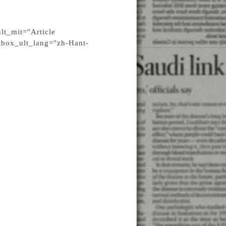
lt_mit="Article
tbox_ult_lang="zh-Hant-