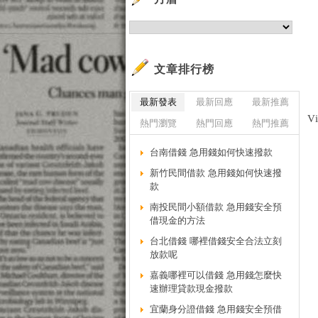
文章排行榜
最新發表
最新回應
最新推薦
V
熱門瀏覽
熱門回應
熱門推薦
台南借錢 急用錢如何快速撥款
新竹民間借款 急用錢如何快速撥
款
南投民間小額借款 急用錢安全預
借現金的方法
台北借錢 哪裡借錢安全合法立刻
放款呢
嘉義哪裡可以借錢 急用錢怎麼快
速辦理貸款現金撥款
宜蘭身分證借錢 急用錢安全預借