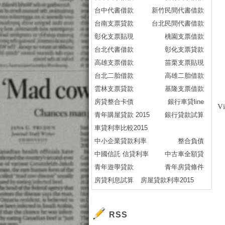
台中代書借款
新竹民間代書借款
台南支票貸款
台北民間代書借款
彰化支票貼現
桃園支票借款
台北代書借款
彰化支票貸款
高雄支票借款
苗栗支票貼現
台北二胎借款
高雄二胎借款
雲林支票貸款
基隆支票借款
房貸整合卡債
銀行車貸line
V
青年購屋貸款 2015
銀行貸款試算
車貸利率比較2015
中小企業貸款利率
整合負債
中國信託 信貸利率
中古車全額貸
青年遊學貸款
青年房貸條件
房貸利息試算
房屋貸款利率2015
RSS