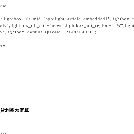
iew
ar lightbox_ult_mid="spotlight_article_embedded1",lightbox_u
ody",lightbox_ult_site="news",lightbox_ult_region="TW",ligh
W",lightbox_default_spaceid="2144404930";
iew
房貸利率怎麼算