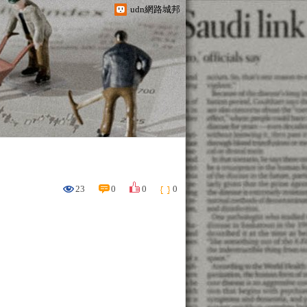
udn網路城邦
23
0
0
0