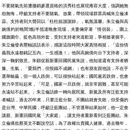
不要賭氣先前遭撤銷參選資格的洪秀柱也展現雍容大度，強調她無
怨無悔，呼籲支持者不要賭氣、放棄，帶領現場群眾高喊朱立倫凍
蒜。支持者則大聲回以「柱柱姐謝謝妳」，氣氛溫馨。朱立倫與高
婉倩約於晚間9點半抵達晚會現場，夫妻倆穿著「情侶裝」，圍上
國旗圍巾、藍色高領外套，受到支持者夾道歡迎，爭相搶著握手。
朱立倫發表壓軸談話表示，感謝這段時間大家真情相挺，「這份情
義我永遠都銘記五內、一生感激！」他與高婉倩向台下支持者，深
深一鞠躬致意。朱願促親新重回國民黨朱說，他知道還有支持者猶
豫、生氣，「愛我們，但恨鐵不成鋼」；也有朋友跟他說，不在乎
選舉輸贏，但一個人跌倒，可以很快站起來；國民黨若跌倒，也會
努力辛苦站起來，「可是，國家一旦跌倒，就非常困難，甚至可能
永遠站不起來。」朱立倫話鋒一轉向親民黨、新黨及所有泛藍支持
者喊話，過去20年來，只要泛藍分裂、不團結就會失敗，但受傷的
是台灣、中華民國，呼籲泛藍團結，不管選舉結果如何，他一定會
讓親、新重回國民黨「大家庭」，讓支持者重新看到泛藍團結。朱
立倫痛批蔡英文不斷說空話，為了政權出賣國人健康。過去幾年，