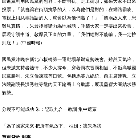
民進黨利用國民黨的包容，不斷對抗、走上街頭，如果大家不出來
投票，「就會讓在街頭抗爭的人，以為他們是對的；在網路霸凌、
電視上用惡毒話語的人，就會以為他們贏了！」「風雨故人來，患
難見真情」，朱最後聲嘶力竭地喊話，呼籲大家一定要出來投票，
展現守護中道、敦厚及正直的力量，「我們絕對不能輸，我一定拚
到底！」(中國時報)
國民黨昨晚在新北市板橋第一運動場舉辦造勢晚會。雖然天氣冷，
但未減支持者熱情，不少人撐傘、穿著雨衣冒雨相挺，不斷高喊國
民黨勝利、朱立倫凍蒜等口號。包括馬英九總統、前主席連戰、立
法院副院長洪秀柱等黨內天王輪番上台助講，展現藍營大團結求勝
氣勢。
分裂不可能成功 朱：記取九合一教訓 集中選票
「為了國家未來 把所有氣放下」 柱姐：讓朱為我
買車貸款 利率