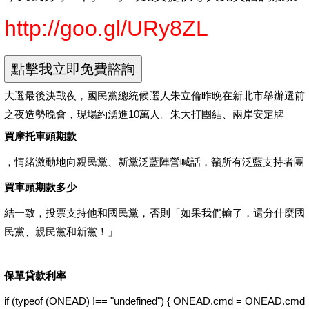
http://goo.gl/URy8ZL
大選最後決戰夜，國民黨總統候選人朱立倫昨晚在新北市舉辦選前
之夜造勢晚會，現場約湧進10萬人。朱大打團結、兩岸安定牌
買摩托車頭期款
，情緒激動地向親民黨、新黨泛藍陣營喊話，籲所有泛藍支持者團
買車頭期款多少
結一致，投票支持他和國民黨，否則「如果我們輸了，還分什麼國
民黨、親民黨和新黨！」
保單貸款利率
if (typeof (ONEAD) !== "undefined") { ONEAD.cmd = ONEAD.cmd