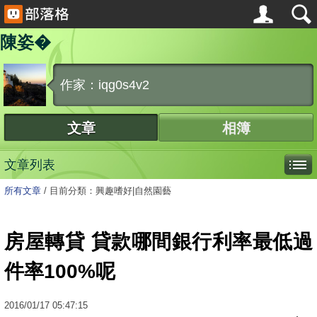
陳姿�
作家：iqg0s4v2
文章
相簿
文章列表
所有文章
/
目前分類：興趣嗜好|自然園藝
房屋轉貸 貸款哪間銀行利率最低過
件率100%呢
2016
/
01
/
17
05:47:15