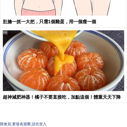
肚腩一抓一大把，只需1個雞蛋，用一個瘦一個
PR
超神減肥神器！橘子不要直接吃，加點這個！體重天天下降
限會員,要發表迴響,請先登入