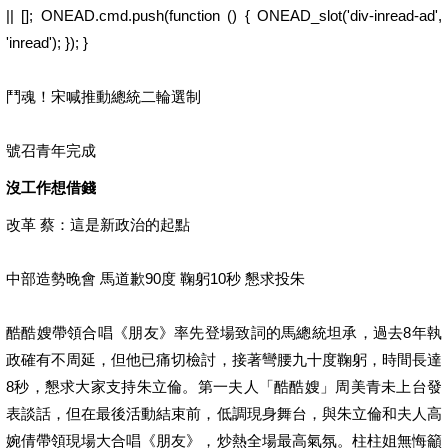
|| []; ONEAD.cmd.push(function () { ONEAD_slot('div-inread-ad',
'inread'); }); }
鬥魂！宋喊推動總統二輪選制
號召青年完成
沒工作想借錢
改革 蔡：這是新政治的起點
中部造勢晚會 馬道歉90度 鞠躬10秒 懇求投朱
酷酷嫂帶領合唱《朋友》率先登場致詞的馬總統坦承，過去8年執
政確有不周延，但他已痛切檢討，接著彎腰九十度鞠躬，時間長達
8秒，懇求大家支持朱立倫。第一夫人「酷酷嫂」周美青未上台發
表談話，但在最後活動結束前，低調現身舞台，與朱立倫和夫人高
婉倩帶領現場大合唱《朋友》，炒熱全場最高氣氛。柱柱姐無悔籲