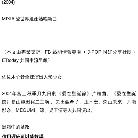
(2004)
MISIA 登世界遺產熱唱新曲
〈本文由專業樂評+ FB 藝能情報專頁 + J-POP 同好分享社團 +
ETtoday 共同串流呈獻〉
佐佐木心音全裸演出人形少女
2004年富士秋季月九日劇《愛在聖誕節》片頭曲。《愛在聖誕
節》是由織田裕二主演， 矢田亜希子、玉木宏、森山未來、片瀬
那奈、MEGUMI、涼、児玉清等人共同演出。
黑箱中的基改
信用瑕疵可以貸款嗎