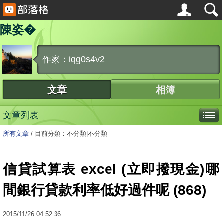
陳姿�
作家：iqg0s4v2
文章
相簿
文章列表
所有文章
/
目前分類：不分類|不分類
信貸試算表 excel (立即撥現金)哪
間銀行貸款利率低好過件呢 (868)
2015
/
11
/
26
04:52:36