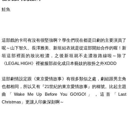
鮭魚
這部戲的卡司有沒有很堅強啊？學生們現在都是日劇的主要演員了
呢～山下智久、長澤雅美、新垣結衣就是從這部開始合作的喔！新
垣這部裡面的妝比較濃，之後新垣就不走濃妝路線啦～除了
《LEGAL HIGH》裡被服部叔化成日本藝妓的妝扮之外XDDD
這部劇情設定跟《東京愛情故事》有很多類似之處，劇組跟男主角
也都相同，所以又有『21世紀的東京愛情故事』的稱號。比起主題
曲「Wake Me Up Before You GO!GO!」，這首「Last
Christmas」更讓人印象深刻啊～