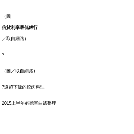
（圖
信貸利率最低銀行
／取自網路）
?
（圖／取自網路）
7道超下飯的絞肉料理
2015上半年必聽單曲總整理