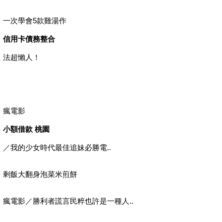
一次學會5款雞湯作
信用卡債務整合
法超懶人！
瘋電影
小額借款 桃園
／我的少女時代最佳追妹必勝電..
剩飯大翻身泡菜米煎餅
瘋電影／勝利者謊言民粹也許是一種人..