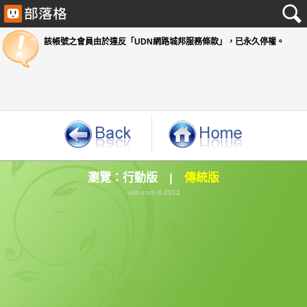
該帳號之會員由於違反「UDN網路城邦服務條款」
瀏覽：
行動版
|
傳統版
udn.com © 2012