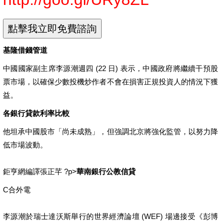
基隆借錢管道
中國國家副主席李源潮週四 (22 日) 表示，中國政府將繼續干預股
票市場，以確保少數投機炒作者不會在損害正規投資人的情況下獲
益。
各銀行貸款利率比較
他坦承中國股市「尚未成熟」，但強調北京將強化監管，以努力降
低市場波動。
鉅亨網編譯張正芊 ?p>
華南銀行公教信貸
C合外電
李源潮於瑞士達沃斯舉行的世界經濟論壇 (WEF) 場邊接受《彭博