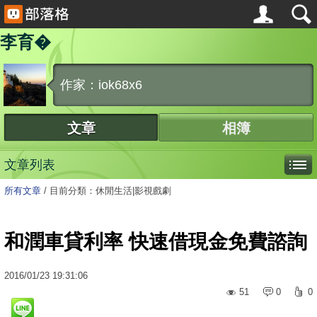
李育�
作家：iok68x6
文章
相簿
文章列表
所有文章
/
目前分類：休閒生活|影視戲劇
和潤車貸利率 快速借現金免費諮詢
2016
/
01
/
23
19:31:06
51
0
0