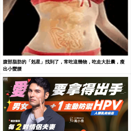
腹部脂肪的「剋星」找到了，常吃這幾物，吃走大肚囊，瘦
出小蠻腰
PR