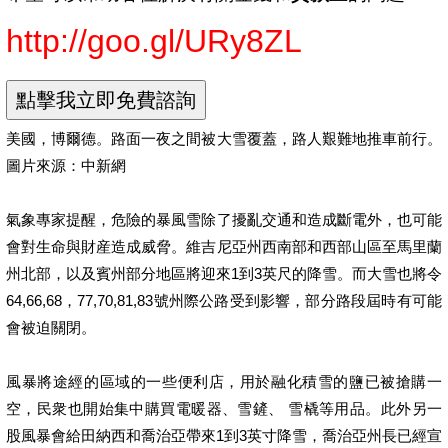
http://goo.gl/URy8ZL
美國，博爾德。路面一夜之間被大雪覆蓋，路人艱難地推車前行。
圖片來源：中新網
氣象專家提醒，危險的暴風雪除了擾亂交通和造成斷電外，也可能
會對生命與財産造成威脅。維吉尼亞州西南部和西部山區至馬里蘭
州北部，以及賓州部分地區將迎來1到3英尺的降雪。而大雪也將令
64,66,68，77,70,81,83號州際公路受到影響，部分路段屆時有可能
會被迫關閉。
風暴將途經的區域的一些便利店，用於融化積雪的鹽已被搶購一
空，民衆也開始集中購買電暖器、雪鏟、 雪橇等用品。此外另一
股風暴會給田納西和喬治亞帶來1到3英寸降雪，喬治亞州長已經宣