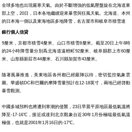
全球多地也出現嚴寒天氣。由於不斷增強的低氣壓盤旋在北海道東
部上空，20日，日本各地繼續迎來暴雪與狂風天氣。北海道、本州
的日本海一側以及東海地區多地降雪，名古屋市和岐阜市積雪達
銀行個人信貸
9釐米，京都市積雪4釐米、山口市積雪8釐米。截至20日上午8時
的24小時降雪量分別爲北海道遠輕町92釐米、岐阜縣郡上市60釐
米、山形縣新莊市44釐米、石川縣加賀市43釐米。
隨著風暴推進，美東地區各州都已經嚴陣以待，密切監控氣象雲
圖。華盛頓DC和巴爾的摩降雪量預計在12-18英寸，兩地已經啓動
暴雪觀測。
中國多城預料也將遭到寒潮的侵襲，23日早晨平原地區最低氣溫將
降至-17-16℃，接近或達到北京觀象台近30年1月份極端最低氣溫
極值，也就是2001年1月16日的-17℃。