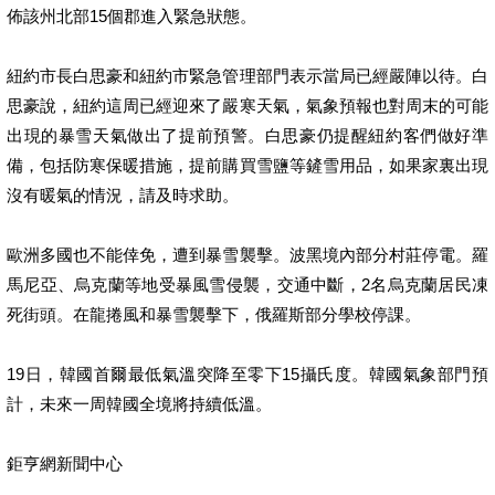
佈該州北部15個郡進入緊急狀態。
紐約市長白思豪和紐約市緊急管理部門表示當局已經嚴陣以待。白
思豪說，紐約這周已經迎來了嚴寒天氣，氣象預報也對周末的可能
出現的暴雪天氣做出了提前預警。白思豪仍提醒紐約客們做好準
備，包括防寒保暖措施，提前購買雪鹽等鏟雪用品，如果家裏出現
沒有暖氣的情況，請及時求助。
歐洲多國也不能倖免，遭到暴雪襲擊。波黑境內部分村莊停電。羅
馬尼亞、烏克蘭等地受暴風雪侵襲，交通中斷，2名烏克蘭居民凍
死街頭。在龍捲風和暴雪襲擊下，俄羅斯部分學校停課。
19日，韓國首爾最低氣溫突降至零下15攝氏度。韓國氣象部門預
計，未來一周韓國全境將持續低溫。
鉅亨網新聞中心