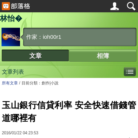
林怡�
作家：ioh00r1
文章
相簿
文章列表
所有文章
/
目前分類：創作|小說
玉山銀行信貸利率 安全快速借錢管
道哪裡有
2016
/
01
/
22
04:23:53