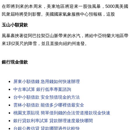
在即將到來的本周末，美東地區將迎來一股強風暴，5000萬美國
民衆屆時將受到影響。美國國家氣象服務中心預報稱，這股
玉山小額貸款
風暴裹挾著從阿巴拉契亞山脈帶來的水汽，將給中亞特蘭大地區帶
來1到2英尺的降雪，並且直接向紐約州進發。
銀行現金借款
屏東小額借錢 急用錢如何快速辦理
中古車試算 銀行低率專案諮詢
台中小額借款 安全預借現金的方法
雲林小額借款 能借多少哪裡借最安全
桃園支票貼現 簡單借到錢的合法管道撥款現金快速
銀行貸款利率試算 貸款辦理速度最快哪間
台銀公教信貸 貸款哪間過件比較快