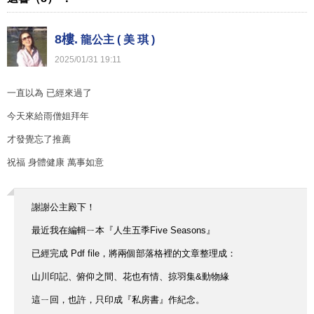
8樓.
龍公主 ( 美 琪 )
2025
/
01
/
31
19
:
11
一直以為 已經來過了
今天來給雨僧姐拜年
才發覺忘了推薦
祝福 身體健康 萬事如意
謝謝公主殿下！
最近我在編輯ㄧ本『人生五季Five Seasons』
已經完成 Pdf file，將兩個部落格裡的文章整理成：
山川印記、俯仰之間、花也有情、掠羽集&動物緣
這ㄧ回，也許，只印成『私房書』作紀念。