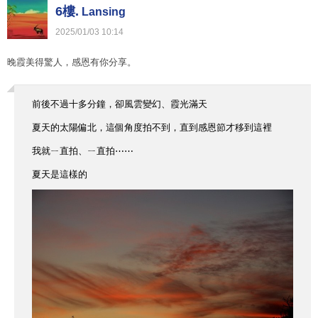
6樓.
Lansing
2025
/
01
/
03
10
:
14
晚霞美得驚人，感恩有你分享。
前後不過十多分鐘，卻風雲變幻、霞光滿天
夏天的太陽偏北，這個角度拍不到，直到感恩節才移到這裡
我就ㄧ直拍、ㄧ直拍⋯⋯
夏天是這樣的