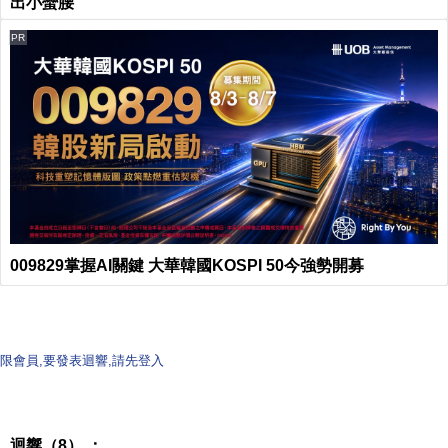
出小蠻腰
PR
009829掌握AI關鍵 大華韓國KOSPI 50今強勢開募
限會員,要發表迴響,請先登入
迴響（8） ：