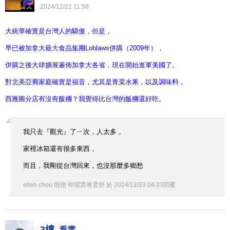
2024
/
12
/
22
11
:
58
大統華確實是台灣人的驕傲，但是，
早已被加拿大最大食品集團Loblaws併購（2009年），
併購之後大肆擴展遍佈加拿大各省，現在開始進軍美國了。
對北美亞裔家庭確實是福音，尤其是青菜水果，以及調味料，
西雅圖分店有沒有飯糰？我覺得比台灣的飯糰還好吃。
我只去『觀光』了ㄧ次，人太多，
家裡冰箱還有很多東西，
而且，我剛從台灣回來，也沒那麼多鄉愁
ellen chou 雨僧 仰望雲卷雲舒
於
2024
/
12
/
23
04
:
33
回覆
3樓.
看雲