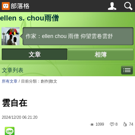
ellen s. chou雨僧
作家：ellen chou 雨僧 仰望雲卷雲舒
文章
相簿
文章列表
所有文章
/
目前分類：創作|散文
雲自在
2024
/
12
/
20
06:21:20
1099
8
74