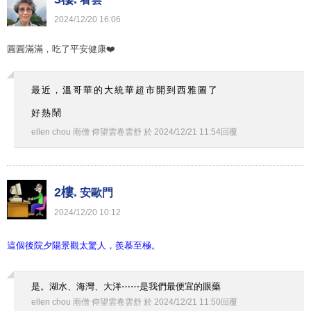
2024
/
12
/
20
16
:
06
圓圓滿滿，吃了平安健康❤️
最近，溫哥華的大統華超市開到西雅圖了
好熱鬧
ellen chou 雨僧 仰望雲卷雲舒
於
2024
/
12
/
21
11
:
54
回覆
2樓.
安歐門
2024
/
12
/
20
10
:
12
這個後院夕陽景觀太驚人，羨慕至極。
是。湖水、海灣、大洋⋯⋯是我們最便宜的眼藥
ellen chou 雨僧 仰望雲卷雲舒
於
2024
/
12
/
21
11
:
50
回覆