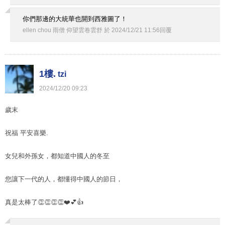
你們那邊的大統華也開到西雅圖了！
ellen chou 雨僧 仰望雲卷雲舒
於
2024
/
12
/
21
11
:
56
回覆
1樓.
tzi
2024
/
12
/
20
09
:
23
歲末
祝福 平安喜樂.
女兒和外孫女，都知道中國人的冬至
您讓下一代的人，都懂得中國人的節日，
真是太棒了👏👏👏👏❤️💕👍