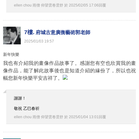
ellen chou 雨僧 仰望雲卷雲舒
於
2025
/
02
/
05
17
:
06
回覆
7樓.
府城古意廣衡藝術郭老師
2025
/
01
/
03
19
:
57
新年快樂
我也有介紹我的畫像作品故事了
。
感謝您有空也欣賞我的畫
像作品
，
能了解此故事後也是知道介紹的緣份了
，
所以也祝
幅您新年快樂平安吉祥了
。
謝謝！
敬祝 乙巳春祈
ellen chou 雨僧 仰望雲卷雲舒
於
2025
/
01
/
04
13
:
01
回覆