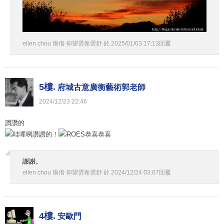
ellen chou 雨僧 仰望雲卷雲舒
於
2025
/
01
/
03
17
:
13
回覆
5樓.
府城古意廣衡藝術郭老師
2024
/
12
/
23
22
:
46
讚讚的
讚讚的！
謝謝。
ellen chou 雨僧 仰望雲卷雲舒
於
2024
/
12
/
24
03
:
07
回覆
4樓.
安歐門