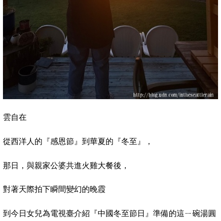
雲自在
從西洋人的『感恩節』到華夏的『冬至』，
那日，與親家公婆共進火雞大餐後，
對著天際拍下瞬間變幻的晚霞
到今日女兒為電視臺介紹『中國冬至節日』準備的這ㄧ碗湯圓