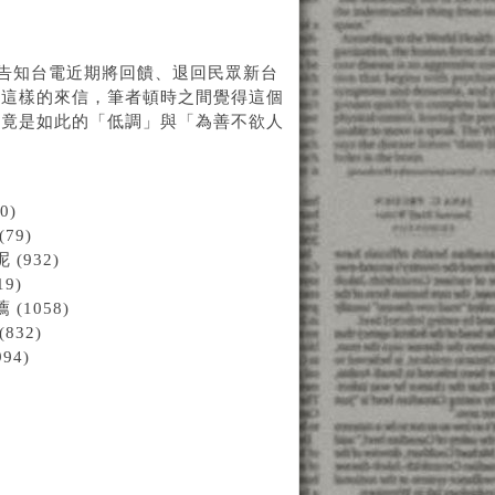
友告知台電近期將回饋、退回民眾新台
到這樣的來信，筆者頓時之間覺得這個
，竟是如此的「低調」與「為善不欲人
0)
79)
932)
9)
1058)
32)
94)