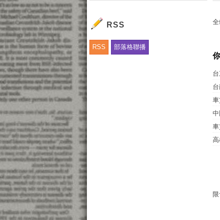
全
RSS
RSS
部落格聯播
台
台
車
中
車
高
限