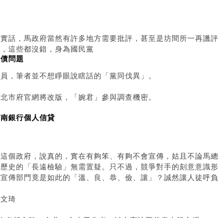
說實話，馬政府當然有許多地方需要批評，甚至是坊間所一再譏
心，這些都沒錯，身為國民黨
卡債問題
黨員，筆者並不想睜眼說瞎話的「黨同伐異」。
▲北市府官網將改版，「婉君」參與調查機密。
華南銀行個人信貸
但這個政府，說真的，實在有夠笨、有夠不會宣傳，姑且不論馬
起歷史的「長遠檢驗」無需置疑。只不過，競爭對手的刻意意識
的宣傳部門竟是如此的「溫、良、恭、儉、讓」？誠然讓人徒呼
胡文琦