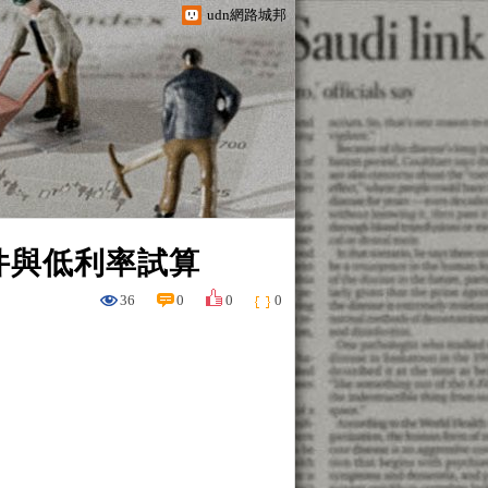
udn網路城邦
件與低利率試算
36
0
0
0