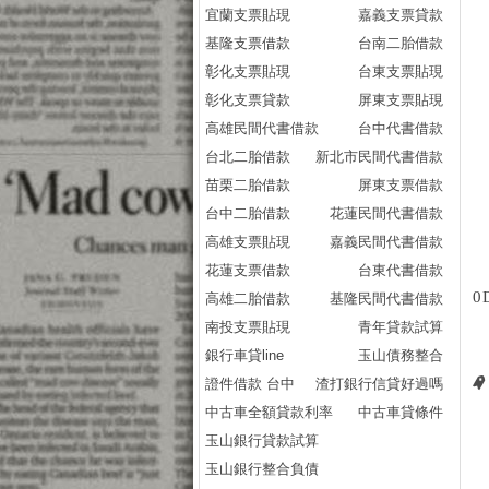
宜蘭支票貼現
嘉義支票貸款
基隆支票借款
台南二胎借款
彰化支票貼現
台東支票貼現
彰化支票貸款
屏東支票貼現
高雄民間代書借款
台中代書借款
台北二胎借款
新北市民間代書借款
苗栗二胎借款
屏東支票借款
台中二胎借款
花蓮民間代書借款
高雄支票貼現
嘉義民間代書借款
花蓮支票借款
台東代書借款
0
高雄二胎借款
基隆民間代書借款
南投支票貼現
青年貸款試算
銀行車貸line
玉山債務整合
證件借款 台中
渣打銀行信貸好過嗎
中古車全額貸款利率
中古車貸條件
玉山銀行貸款試算
玉山銀行整合負債