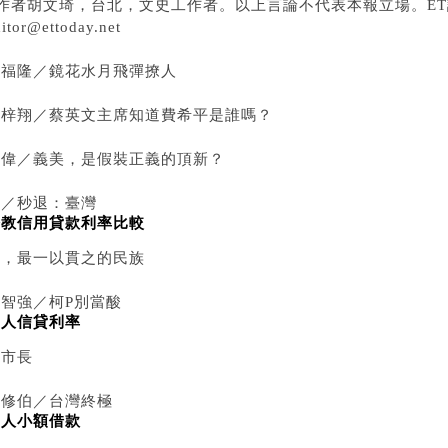
●作者胡文琦，台北，文史工作者。以上言論不代表本報立場。E
ditor@ettoday.net
丘福隆／鏡花水月飛彈撩人
游梓翔／蔡英文主席知道費希平是誰嗎？
阿偉／義美，是假裝正義的頂新？
評／秒退：臺灣
公教信用貸款利率比較
人，最一以貫之的民族
羅智強／柯P別當酸
個人信貸利率
民市長
阿修伯／台灣終極
個人小額借款