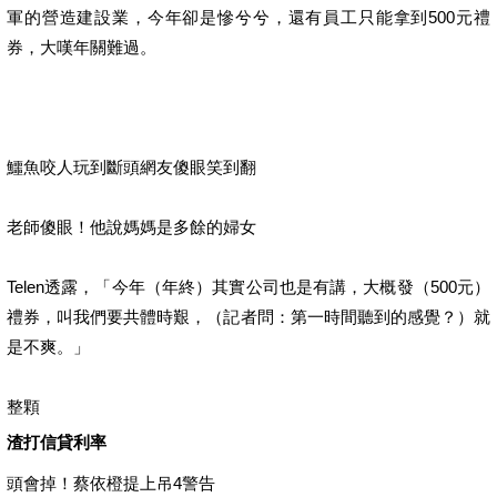
軍的營造建設業，今年卻是慘兮兮，還有員工只能拿到500元禮
券，大嘆年關難過。
鱷魚咬人玩到斷頭網友傻眼笑到翻
老師傻眼！他說媽媽是多餘的婦女
Telen透露，「今年（年終）其實公司也是有講，大概發（500元）
禮券，叫我們要共體時艱，（記者問：第一時間聽到的感覺？）就
是不爽。」
整顆
渣打信貸利率
頭會掉！蔡依橙提上吊4警告