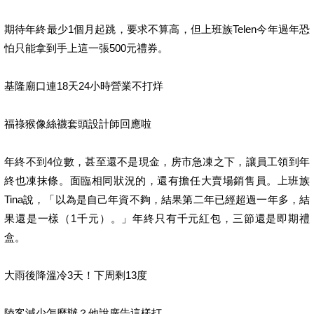
期待年終最少1個月起跳，要求不算高，但上班族Telen今年過年恐
怕只能拿到手上這一張500元禮券。
基隆廟口連18天24小時營業不打烊
福祿猴像絲襪套頭設計師回應啦
年終不到4位數，甚至還不是現金，房市急凍之下，讓員工領到年
終也凍抹條。面臨相同狀況的，還有擔任大賣場銷售員。上班族
Tina說，「以為是自己年資不夠，結果第二年已經超過一年多，結
果還是一樣（1千元）。」年終只有千元紅包，三節還是即期禮
盒。
大雨後降溫冷3天！下周剩13度
陸客減少怎麼辦？他說廣告這樣打