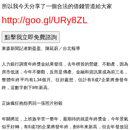
所以我今天分享了一個合法的借錢管道給大家
http://goo.gl/URy8ZL
東森新聞記者劉盈盈、陳延蔚／台北報導
人力銀行調查年終獎金結果發現，去年榜首的營建、不動產，因為
房市低迷，今年不樂觀，反而是傳產、金融和資訊業成為前三名，
整體年終平均有1.34個月。往好處想，估計有8成7企業將會發年
終，這數字創下8年新高。
正妹瘋狂抱怨男回一張照片秒殺
年關將近，上班族辛苦一整年，最期待的就是年終獎金，今年景氣
似乎好轉，有8成7的企業將發年終，創8年來新高，但去年發放冠