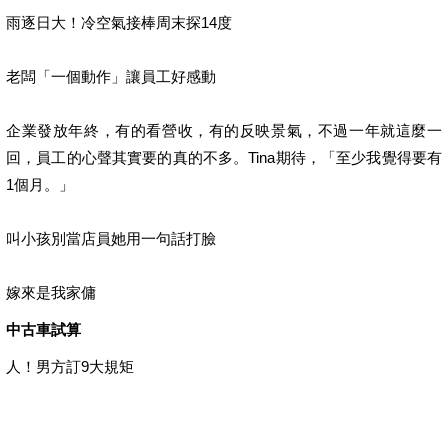
雨逐日大！冷空氣接棒周末探14度
老闆「一個動作」讓員工好感動
企業發放年終，有的看營收，有的反映景氣，不過一年就這麼一
回，員工的心聲其實要的真的不多。Tina期待，「至少我覺得要有
1個月。」
叫小孩別當店員她用一句話打臉
嫁來是我家傭
中古車試算
人！男方訂9大規矩