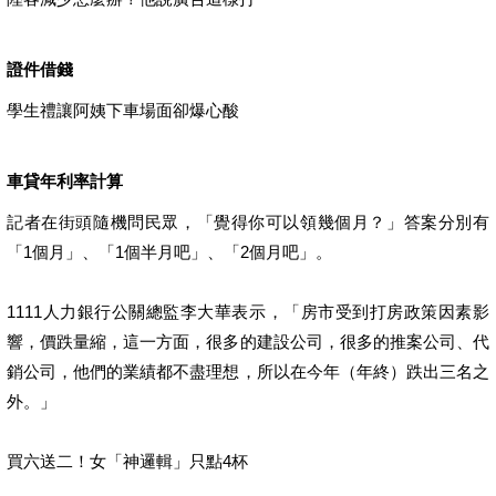
證件借錢
學生禮讓阿姨下車場面卻爆心酸
車貸年利率計算
記者在街頭隨機問民眾，「覺得你可以領幾個月？」答案分別有
「1個月」、「1個半月吧」、「2個月吧」。
1111人力銀行公關總監李大華表示，「房市受到打房政策因素影
響，價跌量縮，這一方面，很多的建設公司，很多的推案公司、代
銷公司，他們的業績都不盡理想，所以在今年（年終）跌出三名之
外。」
買六送二！女「神邏輯」只點4杯