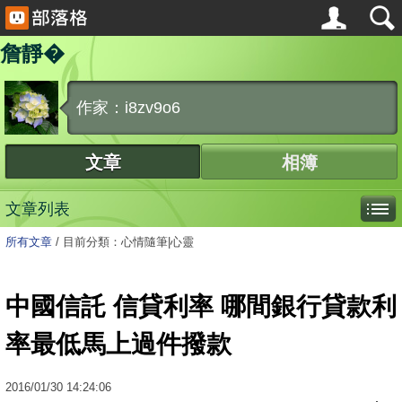
詹靜�
作家：i8zv9o6
文章
相簿
文章列表
所有文章
/
目前分類：心情隨筆|心靈
中國信託 信貸利率 哪間銀行貸款利
率最低馬上過件撥款
2016
/
01
/
30
14:24:06