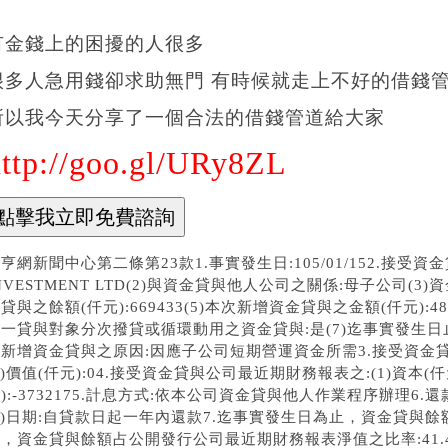
有金錢上的困擾的人很多
很多人急用錢卻求助無門 有時候就走上不好的借錢管道
所以我今天分享了一個合法的借錢管道給大家
http://goo.gl/URy8ZL
亨網新聞中心第二條第23款1.事實發生日:105/01/152.接受資金貸
NVESTMENT LTD(2)與資金貸與他人公司之關係:母子公司(3)資金
貸與之餘額(仟元):669433(5)本次新增資金貸與之金額(仟元):4
一貸與對象分次撥貸或循環動用之資金貸與:是(7)迄事實發生日止資金
新增資金貸與之原因:因應子公司短期營運資金所需3.接受資金貸與
2)價值(仟元):04.接受資金貸與公司最近期財務報表之:(1)資本(仟元
):-3732175.計息方式:依本公司資金貸與他人作業程序辦理6.
2)日期:自貸款日起一年內還款7.迄事實發生日為止，資金貸與餘額(仟
，資金貸與餘額占公開發行公司最近期財務報表淨值之比率:41.4