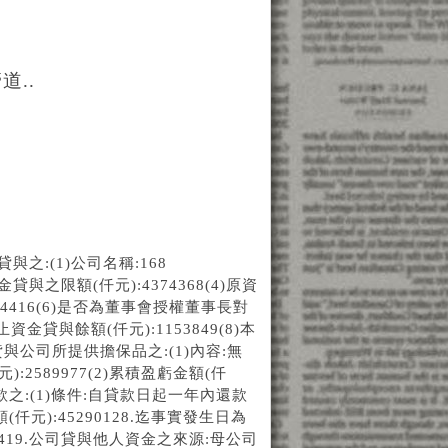
..
與之:(1)公司名稱:168
貸與之限額(仟元):4374368(4)原資
84416(6)是否為董事會授權董事長對
貸與餘額(仟元):1153849(8)本
公司所提供擔保品之:(1)內容:無
):2589977(2)累積盈虧金額(仟
還款之:(1)條件:自貸款日起一年內還款
元):45290128.迄事實發生日為
19.公司貸與他人資金之來源:母公司