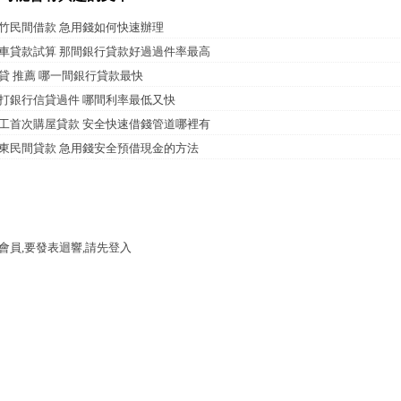
竹民間借款 急用錢如何快速辦理
車貸款試算 那間銀行貸款好過過件率最高
貸 推薦 哪一間銀行貸款最快
打銀行信貸過件 哪間利率最低又快
工首次購屋貸款 安全快速借錢管道哪裡有
東民間貸款 急用錢安全預借現金的方法
會員,要發表迴響,請先登入