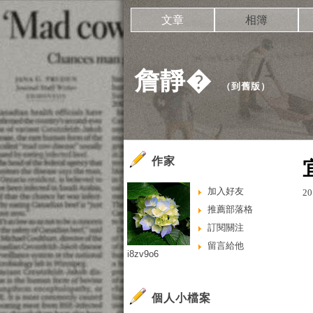
文章
相簿
詹靜�
（
到舊版
）
作家
加入好友
20
推薦部落格
訂閱關注
留言給他
i8zv9o6
個人小檔案