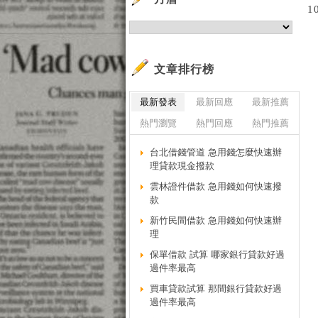
1
文章排行榜
最新發表
最新回應
最新推薦
熱門瀏覽
熱門回應
熱門推薦
台北借錢管道 急用錢怎麼快速辦
理貸款現金撥款
雲林證件借款 急用錢如何快速撥
款
新竹民間借款 急用錢如何快速辦
理
保單借款 試算 哪家銀行貸款好過
過件率最高
買車貸款試算 那間銀行貸款好過
過件率最高