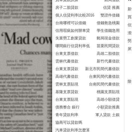
房子二胎貸款
信貸 推薦
新
個人信貸利率比較2016
雙證件借錢
買
台南哪裡可以借錢
借錢救急桃園
信
信用瑕疵如何辦車貸
學生借錢急用
渣
失業勞工創業貸款
郵局現金借款
勞
哪間銀行信貸利率低
苗栗民間貸款
屏
台東支票借款
高雄二胎借款
雲林代書借款
新竹代書借款
台東支票貸款
新北市民間代書借款
高雄代書借款
台東民間代書借款
限
雲林支票貼現
台南民間代書借款
基隆支票貸款
桃園支票貼現
台東支票貼現
高雄小額借貸
債務整合 銀行
小額貸款推薦
青年貸款利率
軍人貸款 土銀
協商可以貸款嗎
汽車貸款利率怎麼算