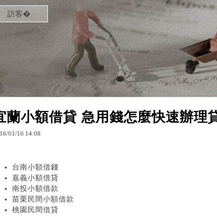
訪客�
宜蘭小額借貸 急用錢怎麼快速辦理
16
/
01
/
16
14
:
08
台南小額借錢
嘉義小額借貸
南投小額借款
苗栗民間小額借款
桃園民間借貸