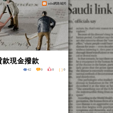
udn網路城邦
貸款現金撥款
42
0
0
0