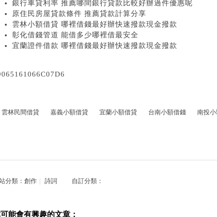
銀行車貸利率 推薦哪間銀行貸款比較好辦過件優惠呢
原住民房屋貸款條件 推薦貸款計算分享
雲林小額借貸 哪裡借錢最好辦快速撥款現金撥款
彰化借錢管道 能借多少哪裡借最安全
宜蘭證件借款 哪裡借錢最好辦快速撥款現金撥款
9065161066C07D6
雲林民間借貸
嘉義小額借貸
宜蘭小額借貸
台南小額借錢
南投小
站分類：
創作
｜
詩詞
自訂分類：
你可能會有興趣的文章：