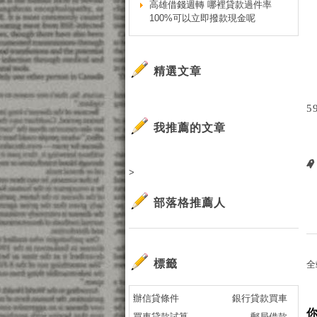
高雄借錢週轉 哪裡貸款過件率
100%可以立即撥款現金呢
精選文章
5
我推薦的文章
>
部落格推薦人
標籤
全
辦信貸條件
銀行貸款買車
買車貸款試算
郵局借款