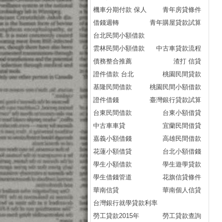
機車分期付款 保人
青年房貸條件
借錢週轉
青年購屋貸款試算
台北民間小額借款
雲林民間小額借款
中古車貸款流程
債務整合推薦
渣打 信貸
證件借款 台北
桃園民間貸款
基隆民間借款
桃園民間小額借款
證件借錢
臺灣銀行貸款試算
台東民間借款
台東小額借貸
中古車車貸
宜蘭民間借貸
嘉義小額借錢
高雄民間借款
花蓮小額借貸
台北小額借錢
學生小額借款
學生遊學貸款
學生借錢管道
花旗信貸條件
華南信貸
華南個人信貸
台灣銀行就學貸款利率
勞工貸款2015年
勞工貸款查詢