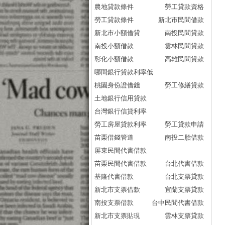
農地貸款條件
勞工貸款資格
勞工貸款條件
新北市民間借款
新北市小額借貸
南投民間貸款
南投小額借款
雲林民間貸款
彰化小額借款
高雄民間貸款
哪間銀行貸款利率低
桃園身份證借錢
勞工修繕貸款
土地銀行信用貸款
台灣銀行信貸利率
勞工房屋貸款利率
勞工貸款申請
苗栗借錢管道
南投二胎借款
屏東民間代書借款
苗栗民間代書借款
台北代書借款
基隆代書借款
台北支票貸款
新北市支票借款
宜蘭支票貸款
南投支票借款
台中民間代書借款
新北市支票貼現
雲林支票貸款