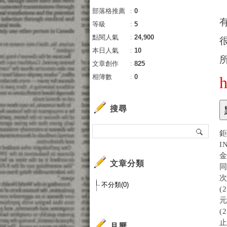
部落格推薦
：
0
等級
：
5
點閱人氣
：
24,900
本日人氣
：
10
文章創作
：
825
相簿數
：
0
搜尋
鉅
I
金
文章分類
同
次
不分類(0)
(
元
(
止
月曆