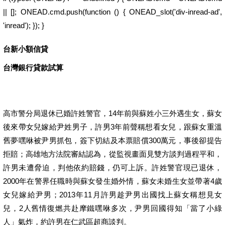
|| []; ONEAD.cmd.push(function () { ONEAD_slot('div-inread-ad',
'inread'); }); }
台新小額信貸
台灣銀行貸款試算
高市警分局退休已婚許姓警官，14年前與蘇姓小三外遇生女，蘇女
後來帶女兒嫁給尹姓男子，許男3年前聲稱想看女兒，跟蘇女重溫
舊夢嘿咻被尹男抓包，簽下切結及本票賠償300萬元，事後卻提告
拒賠；高雄地方法院審結認為，從監視畫面見雙方談判過程平和，
許男未遭脅迫，判他依約賠錢，仍可上訴。許姓警官現已退休，
2000年在警界任職時與蘇女發生婚外情，蘇女未婚生女並帶著4歲
女兒嫁給尹男；2013年11月許男趁尹男出國找上蘇女稱想見女
兒，2人舊情復燃共赴摩鐵嘿咻多次，尹男回國得知「當了小綠
人」氣炸，約許男在仁武區超商談判。