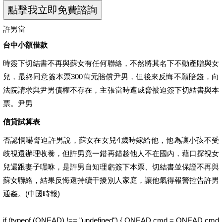
許男當
台中小額借款
時簽下切結書不再與蘇女有任何聯絡，不然將其名下不動產贈與女
兒，最終同意簽本票300萬元賠償尹男，但後來反悔不願賠錢，向
法院請求與尹男債權不存在，主張當時遭威脅被迫簽下切結書與本
票。尹男
信貸試算表
否認恫嚇脅迫許男說，蘇女在女兒4歲時嫁給他，他為讓小孩不受
歧視還辦理收養，但許男竟一錯再錯趁他人不在國內，藉口探視女
兒還跟妻子嘿咻，是許男自知理虧簽下本票、切結書並保證不再與
蘇女聯絡，結果反悔還持續干擾別人家庭，讓他氣得報警控告許男
通姦。(中國時報)
if (typeof (ONEAD) !== "undefined") { ONEAD.cmd = ONEAD.cmd