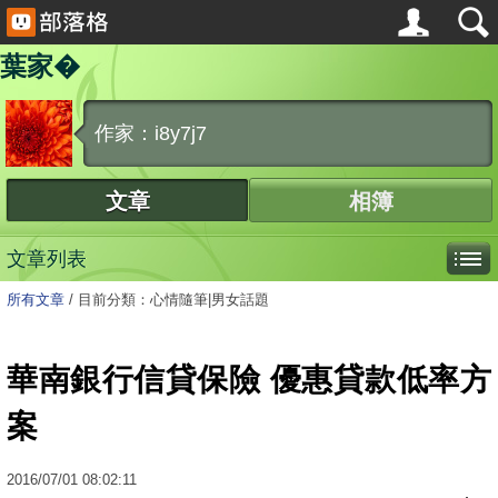
葉家�
作家：i8y7j7
文章
相簿
文章列表
所有文章
/
目前分類：心情隨筆|男女話題
華南銀行信貸保險 優惠貸款低率方
案
2016
/
07
/
01
08:02:11