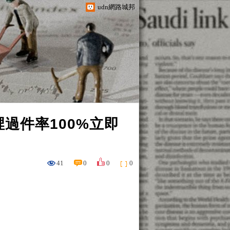
udn網路城邦
過件率100%立即
41
0
0
0