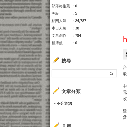
部落格推薦
：
0
等級
：
5
點閱人氣
：
24,787
本日人氣
：
38
文章創作
：
794
h
相簿數
：
0
搜尋
文章分類
不分類(0)
參
月曆