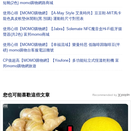
短靴(2色) momo購物網路商城
使用心得【MOMO購物網】【A-May Style 艾美時尚】豆豆鞋-MIT馬卡
龍色真皮軟墊休閒鞋(黑.預購) 運動鞋尺寸對照表
使用心得【MOMO購物網】【Jabra】Solemate NFC魔音盒Hi-Fi藍牙揚
聲器(共2色) 富邦momo商城
使用心得【MOMO購物網】【幸福流域】樂曼特思 低咖啡因咖啡豆(半
磅) momo購物台客服電話幾號
CP值超高【MOMO購物網】【Youfone】多功能站立式恆溫乾鞋機 富
邦momo購物網旅遊
您也可能喜歡這些文章
Recommended by
PR