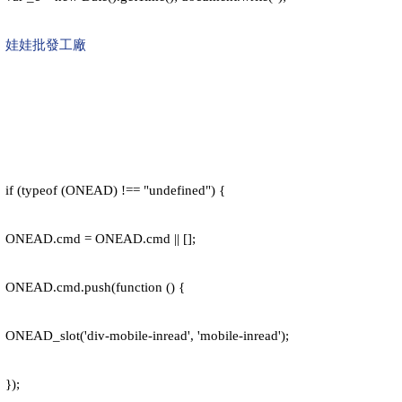
娃娃批發工廠
if (typeof (ONEAD) !== "undefined") {
ONEAD.cmd = ONEAD.cmd || [];
ONEAD.cmd.push(function () {
ONEAD_slot('div-mobile-inread', 'mobile-inread');
});