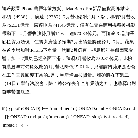
隨著蘋果iPhone農曆年前拉貨、MacBook Pro新品備貨高峰結束，
和碩（4938）、廣達（2382）2月營收都比1月下滑，和碩2月營收
為752.31億元、廣達則為741.45億元，僅有仁寶在商用機種換機潮
帶動下，2月營收強勢月增11％、達570.34億元。而隨著PC品牌季
底拉貨力湧現，仁寶與廣達多預期3月出貨量將優於1、2月。蘋果
在首季增加對iPhone下單量，然而2月仍有一些農曆年長假因素影
響，加上i7買氣已經全面下滑，和碩2月營收為752.31億元，比擁
有農曆年前備貨效應的1月營收降低15.61％，只能靜待蘋果是否會
在工作天數回復正常的3月，重新增加拉貨量。和碩將在下週二
（14日）舉行法說會，除了將公布去年全年業績之外，也將釋出對
首季營運展望。
if (typeof (ONEAD) !== "undefined") { ONEAD.cmd = ONEAD.cmd
|| []; ONEAD.cmd.push(function () { ONEAD_slot('div-inread-ad',
'inread'); }); }