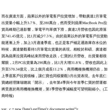
而在廣達方面，蘋果以外的筆電客戶拉貨增加，帶動廣達2月筆電
出貨量小幅上升3.7％、至280萬台，然而受到蘋果MacBook Pro拉
貨高峰期已過影響，筆電平均單價下滑，廣達2月營收也因此滑落
至741.45億元，比1月減少7.3％。由於蘋果以外的筆電客戶拉貨動
能逐漸上升，加上3月適逢季底，也正是客戶補足通路庫存水位的
時候，廣達樂觀看待3月筆電出貨量的表現。相較於和碩、廣達都
因為蘋果拉貨高峰結束而營收走跌，仁寶的2月營收、出貨量都很
耀眼，2月PC出貨量為290萬台，比1月大增31.8％，營收也因此上
升至570.34億元，比上個月成長11.2％，商用機種換機潮仍在，加
上季底客戶拉貨積極，讓仁寶也同樣樂觀3月出貨表現。去年底仁
寶總經理陳瑞聰就「開示」，去年第4季與今年首季仁寶的營運都
將受惠於商用機種換機潮，第1季營收季減幅度可望明顯縮小。(工
商時報)
var _c = new Date().getTime(); document.write('');