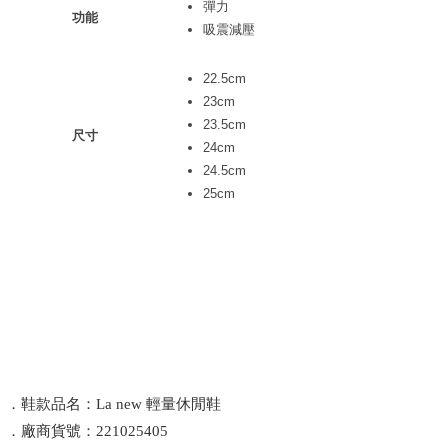
彈力
功能
吸震減壓
22.5cm
23cm
23.5cm
尺寸
24cm
24.5cm
25cm
．鞋款品名：La new 輕量休閒鞋
．廠商貨號：221025405