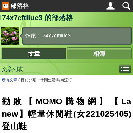
i74x7cftiiuc3 的部落格
作家：i74x7cftiiuc3
文章
相簿
文章列表
所有文章
/
目前分類：休閒生活|時尚流行
勸敗【MOMO購物網】【La
new】輕量休閒鞋(女221025405)
登山鞋