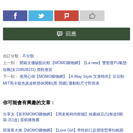
回應
自訂分類：
不分類
上一則：
開箱文優缺點比較【MOMO購物網】【La new】雙密度PU氣墊
短靴(女219028231) 買鞋便宜
下一則：
使用心得【MOMO購物網】【A-May Style 艾美時尚】豆豆鞋-
MIT馬卡龍色真皮軟墊休閒鞋(黑.預購) 運動鞋尺寸對照表
你可能會有興趣的文章：
分享文【富邦MOMO購物網】【周老爸時尚餅舖】純素綠豆凸(每盒6顆
裝-共1盒) 蛋糕捲推薦
部落客大推【MOMO購物網】【Love Girl】率性斜口反摺造型單扣粗跟