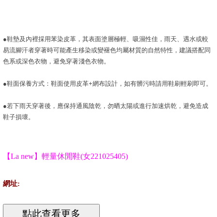
●鞋墊及內裡採用苯染皮革，其表面塗層極輕、吸濕性佳，雨天、遇水或較
易流腳汗者穿著時可能產生移染或變褪色均屬材質的自然特性，建議搭配同
色系或深色衣物，避免穿著淺色衣物。
●鞋面保養方式：鞋面使用皮革+網布設計，如有髒污時請用鞋刷輕刷即可。
●若下雨天穿著後，應保持通風陰乾，勿晒太陽或進行加速烘乾，避免造成
鞋子損壞。
【La new】輕量休閒鞋(女221025405)
網址: