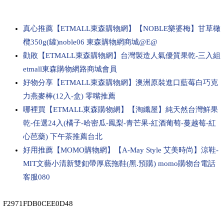
真心推薦【ETMALL東森購物網】【NOBLE樂婆梅】甘草橄
欖350g(罐)noble06 東森購物網商城@E@
勸敗【ETMALL東森購物網】台灣製造人氣優質果乾-三入組
etmall東森購物網路商城會員
好物分享【ETMALL東森購物網】澳洲原裝進口藍莓白巧克
力燕麥棒(12入-盒) 零嘴推薦
哪裡買【ETMALL東森購物網】【淘纖屋】純天然台灣鮮果
乾-任選24入(橘子-哈密瓜-鳳梨-青芒果-紅酒葡萄-蔓越莓-紅
心芭藥) 下午茶推薦台北
好用推薦【MOMO購物網】【A-May Style 艾美時尚】涼鞋-
MIT文藝小清新雙釦帶厚底拖鞋(黑.預購) momo購物台電話
客服080
F2971FDB0CEE0D48