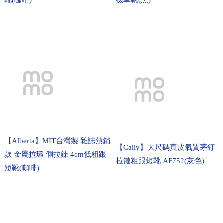
靴(咖啡)
機車靴(黑)
【Alberta】MIT台灣製 雜誌熱銷
【Caiiy】大尺碼真皮氣質茅釘
款 金屬拉環 側拉鍊 4cm低粗跟
拉鏈粗跟短靴 AF752(灰色)
短靴(咖啡)