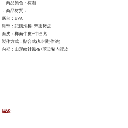
．商品顏色：棕咖
．商品材質：
底台：EVA
鞋墊：記憶泡棉+苯染豬皮
面皮：榔面牛皮+牛巴戈
製作方式：貼合式(加州鞋作法)
內裡：山形紋針織布+苯染豬內裡皮
:
描述