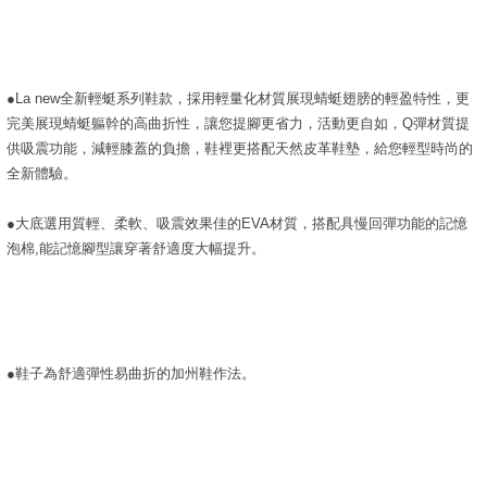
●La new全新輕蜓系列鞋款，採用輕量化材質展現蜻蜓翅膀的輕盈特性，更
完美展現蜻蜓軀幹的高曲折性，讓您提腳更省力，活動更自如，Q彈材質提
供吸震功能，減輕膝蓋的負擔，鞋裡更搭配天然皮革鞋墊，給您輕型時尚的
全新體驗。
●大底選用質輕、柔軟、吸震效果佳的EVA材質，搭配具慢回彈功能的記憶
泡棉,能記憶腳型讓穿著舒適度大幅提升。
●鞋子為舒適彈性易曲折的加州鞋作法。