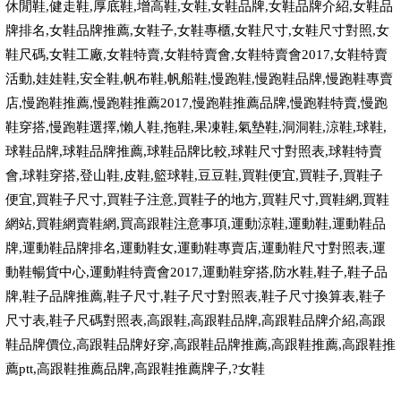
休閒鞋
,
健走鞋
,
厚底鞋
,
增高鞋
,
女鞋
,
女鞋品牌
,
女鞋品牌介紹
,
女鞋品
牌排名
,
女鞋品牌推薦
,
女鞋子
,
女鞋專櫃
,
女鞋尺寸
,
女鞋尺寸對照
,
女
鞋尺碼
,
女鞋工廠
,
女鞋特賣
,
女鞋特賣會
,
女鞋特賣會
2017,
女鞋特賣
活動
,
娃娃鞋
,
安全鞋
,
帆布鞋
,
帆船鞋
,
慢跑鞋
,
慢跑鞋品牌
,
慢跑鞋專賣
店
,
慢跑鞋推薦
,
慢跑鞋推薦
2017,
慢跑鞋推薦品牌
,
慢跑鞋特賣
,
慢跑
鞋穿搭
,
慢跑鞋選擇
,
懶人鞋
,
拖鞋
,
果凍鞋
,
氣墊鞋
,
洞洞鞋
,
涼鞋
,
球鞋
,
球鞋品牌
,
球鞋品牌推薦
,
球鞋品牌比較
,
球鞋尺寸對照表
,
球鞋特賣
會
,
球鞋穿搭
,
登山鞋
,
皮鞋
,
籃球鞋
,
豆豆鞋
,
買鞋便宜
,
買鞋子
,
買鞋子
便宜
,
買鞋子尺寸
,
買鞋子注意
,
買鞋子的地方
,
買鞋尺寸
,
買鞋網
,
買鞋
網站
,
買鞋網賣鞋網
,
買高跟鞋注意事項
,
運動涼鞋
,
運動鞋
,
運動鞋品
牌
,
運動鞋品牌排名
,
運動鞋女
,
運動鞋專賣店
,
運動鞋尺寸對照表
,
運
動鞋暢貨中心
,
運動鞋特賣會
2017,
運動鞋穿搭
,
防水鞋
,
鞋子
,
鞋子品
牌
,
鞋子品牌推薦
,
鞋子尺寸
,
鞋子尺寸對照表
,
鞋子尺寸換算表
,
鞋子
尺寸表
,
鞋子尺碼對照表
,
高跟鞋
,
高跟鞋品牌
,
高跟鞋品牌介紹
,
高跟
鞋品牌價位
,
高跟鞋品牌好穿
,
高跟鞋品牌推薦
,
高跟鞋推薦
,
高跟鞋推
薦
ptt,
高跟鞋推薦品牌
,
高跟鞋推薦牌子
,?
女鞋