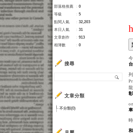
部落格推薦
：
0
等級
：
5
點閱人氣
：
32,203
h
本日人氣
：
31
文章創作
：
913
相簿數
：
0
搜尋
列
P
龍
文章分類
o
不分類(0)
時
月曆