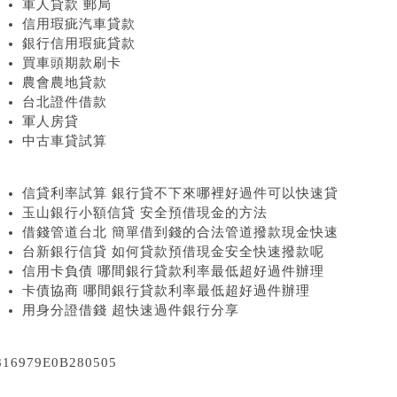
軍人貸款 郵局
信用瑕疵汽車貸款
銀行信用瑕疵貸款
買車頭期款刷卡
農會農地貸款
台北證件借款
軍人房貸
中古車貸試算
信貸利率試算 銀行貸不下來哪裡好過件可以快速貸
玉山銀行小額信貸 安全預借現金的方法
借錢管道台北 簡單借到錢的合法管道撥款現金快速
台新銀行信貸 如何貸款預借現金安全快速撥款呢
信用卡負債 哪間銀行貸款利率最低超好過件辦理
卡債協商 哪間銀行貸款利率最低超好過件辦理
用身分證借錢 超快速過件銀行分享
816979E0B280505