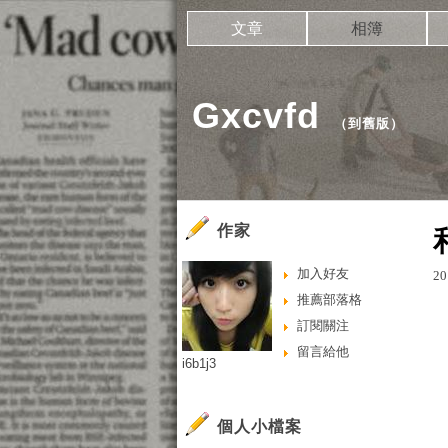
文章
相簿
Gxcvfd
（
到舊版
）
作家
加入好友
20
推薦部落格
訂閱關注
留言給他
i6b1j3
個人小檔案