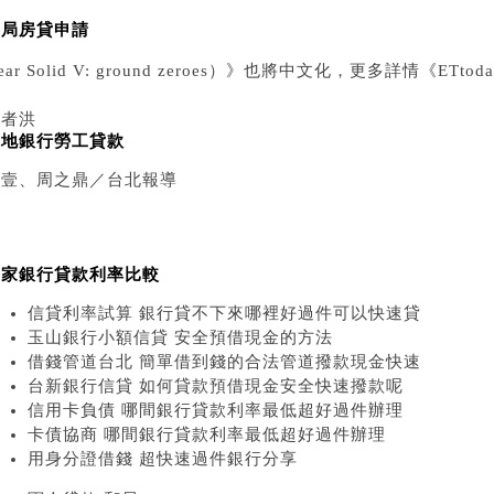
郵局房貸申請
ear Solid V: ground zeroes）》也將中文化，更多詳情《
記者洪
土地銀行勞工貸款
聖壹、周之鼎／台北報導
各家銀行貸款利率比較
信貸利率試算 銀行貸不下來哪裡好過件可以快速貸
玉山銀行小額信貸 安全預借現金的方法
借錢管道台北 簡單借到錢的合法管道撥款現金快速
台新銀行信貸 如何貸款預借現金安全快速撥款呢
信用卡負債 哪間銀行貸款利率最低超好過件辦理
卡債協商 哪間銀行貸款利率最低超好過件辦理
用身分證借錢 超快速過件銀行分享