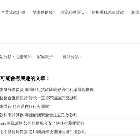
企業貸款利率
雙證件借錢
信貸利率最低
信用瑕疵汽車貸款
和潤
站分類：
心情隨筆
｜
家庭親子
自訂分類：
你可能會有興趣的文章：
東身分證借款 哪間銀行貸款比較好過件利率最低推薦
務整合推薦銀行 貸款一直貸不過該怎麼辦呢
東借錢 順利過件銀行有哪家
款利率計算器 哪裡借錢安全合法立刻放款呢
oyota車貸試算 如何預借現金安全快速推薦哪間好
用不良房屋貸款 急用錢如何快速辦理過件撥款呢