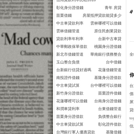
彰化身分證借錢
青年 房貸
苗栗借錢
房屋抵押貸款能貸多少
中古車貸款利率
雲林哪裡可以借錢
雲林借錢管道
原住民創業貸款
貸款利率年利率
台新中古車貸
中華郵政保單借款
桃園身分證借錢
新北市借錢管道
華南銀行債務整合
全
玉山整合負債
台中借錢
台新銀行信貸好過嗎
花蓮借錢管道
南投證件借錢
基隆身分證借款
中古車貸試算
台中哪裡可以借錢
台
新竹身分證借款
苗栗證件借錢
債
花蓮哪裡可以借錢
台南身分證借錢
屏
和潤車貸利率
台東借錢管道
貸
苗栗身分證借款
負債整合銀行
t
中古車貸款試算
彰化證件借款
信
台灣銀行軍人優惠貸款
基隆借錢