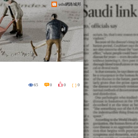
udn網路城邦
65
0
0
0