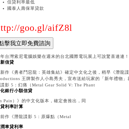
信貸利率最低
國泰人壽保單貸款
ttp://goo.gl/aifZ8l
今年台灣索尼電腦娛樂在週末的台北國際電玩展上可說驚喜連連
台新信貸
新作《勇者鬥惡龍：英雄集結》確定中文化之後，稍早《潛龍諜影》系
roductions 王牌製作人小島秀夫，宣布送給玩家的「新年禮物」就是
諜影 5：幻痛（Metal Gear Solid V: The Phant
彰化銀行小額信貸
m Pain）》的中文化版本，確定會推出，同
車貸利率計算
前作《潛龍諜影 5：原爆點（Metal
和潤車貸利率