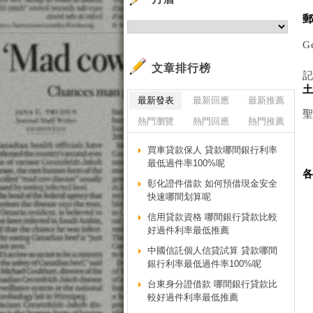
G
文章排行榜
最新發表
最新回應
最新推薦
熱門瀏覽
熱門回應
熱門推薦
買車貸款保人 貸款哪間銀行利率
最低過件率100%呢
彰化證件借款 如何預借現金安全
快速哪間划算呢
信用貸款資格 哪間銀行貸款比較
好過件利率最低推薦
中國信託個人信貸試算 貸款哪間
銀行利率最低過件率100%呢
台東身分證借款 哪間銀行貸款比
較好過件利率最低推薦