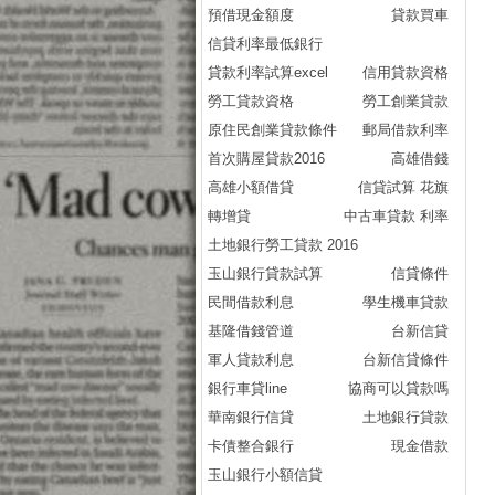
預借現金額度
貸款買車
信貸利率最低銀行
貸款利率試算excel
信用貸款資格
勞工貸款資格
勞工創業貸款
原住民創業貸款條件
郵局借款利率
首次購屋貸款2016
高雄借錢
高雄小額借貸
信貸試算 花旗
轉增貸
中古車貸款 利率
土地銀行勞工貸款 2016
玉山銀行貸款試算
信貸條件
民間借款利息
學生機車貸款
基隆借錢管道
台新信貸
軍人貸款利息
台新信貸條件
銀行車貸line
協商可以貸款嗎
華南銀行信貸
土地銀行貸款
卡債整合銀行
現金借款
玉山銀行小額信貸