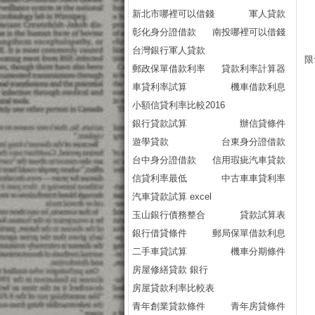
新北市哪裡可以借錢
軍人貸款
彰化身分證借款
南投哪裡可以借錢
台灣銀行軍人貸款
限
郵政保單借款利率
貸款利率計算器
車貸利率試算
機車借款利息
小額信貸利率比較2016
銀行貸款試算
辦信貸條件
遊學貸款
台東身分證借款
台中身分證借款
信用瑕疵汽車貸款
信貸利率最低
中古車車貸利率
汽車貸款試算 excel
玉山銀行債務整合
貸款試算表
銀行借貸條件
郵局保單借款利息
二手車貸試算
機車分期條件
房屋修繕貸款 銀行
房屋貸款利率比較表
青年創業貸款條件
青年房貸條件