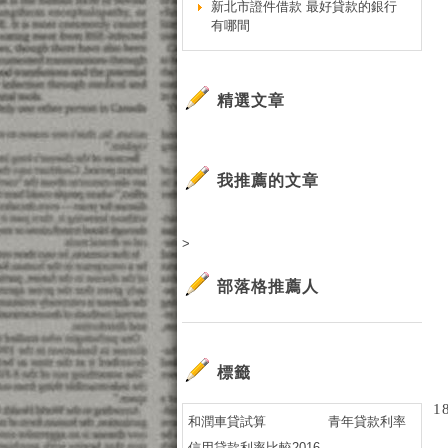
新北市證件借款 最好貸款的銀行
有哪間
精選文章
我推薦的文章
>
部落格推薦人
標籤
1
和潤車貸試算
青年貸款利率
信用貸款利率比較2016