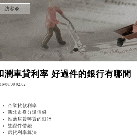
訪客�
和潤車貸利率 好過件的銀行有哪間
16
/
08
/
08
02
:
02
企業貸款利率
新北市身分證借錢
推薦房貸轉貸的銀行
雙證件借錢
房貸利率算法