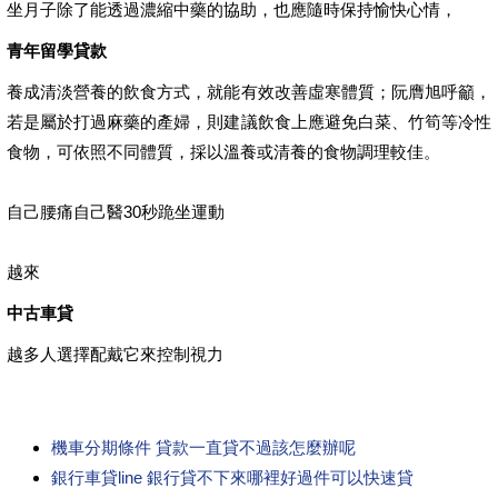
坐月子除了能透過濃縮中藥的協助，也應隨時保持愉快心情，
青年留學貸款
養成清淡營養的飲食方式，就能有效改善虛寒體質；阮膺旭呼籲，
若是屬於打過麻藥的產婦，則建議飲食上應避免白菜、竹筍等冷性
食物，可依照不同體質，採以溫養或清養的食物調理較佳。
自己腰痛自己醫30秒跪坐運動
越來
中古車貸
越多人選擇配戴它來控制視力
機車分期條件 貸款一直貸不過該怎麼辦呢
銀行車貸line 銀行貸不下來哪裡好過件可以快速貸