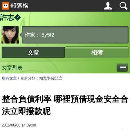
許志�
作家：i5y5t2
文章
相簿
文章列表
所有文章
/
目前分類：知識學習|語言
整合負債利率 哪裡預借現金安全合
法立即撥款呢
2016
/
06
/
06
14:09:08