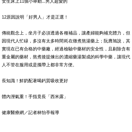
女生床上11個小舉動...男人超愛的
12原因說明「好男人」才是正選！
傳統觀念上，坐月子必須透過各種補品，讓產婦能夠補充體力，但
因現代人忙碌，多沒有太多時間耗在燉煮熬湯藥上；阮膺旭說，其
實現在已有合格的中藥廠，經過檢驗中藥材的安全性，且剔除含有
重金屬的藥材，熬煮後提煉出的濃縮藥湯製成的科學中藥，讓現代
人不管在服用或是攜帶上都非常方便。
長知識！鮮奶配著喝鈣質吸收更好
體內溼氣重！手指竟長「西米露」
健康醫療網／記者林怡亭報導