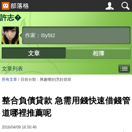
許志�
作家：i5y5t2
文章
相簿
文章列表
所有文章
/
目前分類：興趣嗜好|烹飪烘焙
整合負債貸款 急需用錢快速借錢管
道哪裡推薦呢
2016
/
04
/
09
16:50:46