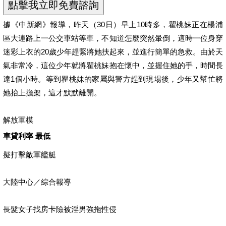
據《中新網》報導，昨天（30日）早上10時多，瞿桃妹正在楊浦
區大連路上一公交車站等車，不知道怎麼突然暈倒，這時一位身穿
迷彩上衣的20歲少年趕緊將她扶起來，並進行簡單的急救。由於天
氣非常冷，這位少年就將瞿桃妹抱在懷中，並握住她的手，時間長
達1個小時。等到瞿桃妹的家屬與警方趕到現場後，少年又幫忙將
她抬上擔架，這才默默離開。
解放軍模
車貸利率 最低
擬打擊敵軍艦艇
大陸中心／綜合報導
長髮女子找房卡險被淫男強拖性侵