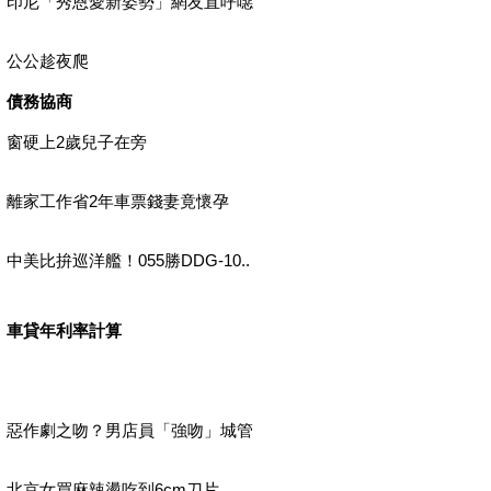
印尼「秀恩愛新姿勢」網友直呼噁
公公趁夜爬
債務協商
窗硬上2歲兒子在旁
離家工作省2年車票錢妻竟懷孕
中美比拚巡洋艦！055勝DDG-10..
車貸年利率計算
惡作劇之吻？男店員「強吻」城管
北京女買麻辣燙吃到6cm刀片