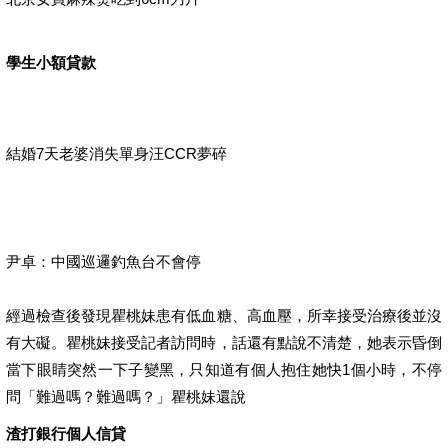
學生小額貸款
結婚7天老婆消失單身汪CCR夢碎
尹卓：中國巡邏釣魚台不會停
經過檢查後發現瞿桃妹患有低血糖、高血壓，所幸接受治療後並沒
有大礙。瞿桃妹接受記者訪問時，話還有點說不清楚，她表示昏倒
當下眼睛突然一下子變黑，只知道有個人抱住她快1個小時，不停
問「難過嗎？難過嗎？」瞿桃妹還說
渣打銀行個人信貸