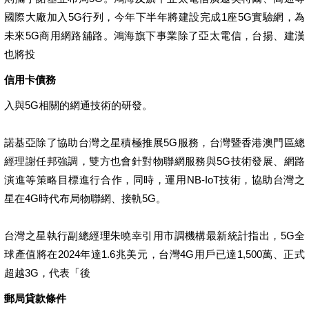
國際大廠加入5G行列，今年下半年將建設完成1座5G實驗網，為
未來5G商用網路舖路。鴻海旗下事業除了亞太電信，台揚、建漢
也將投
信用卡債務
入與5G相關的網通技術的研發。
諾基亞除了協助台灣之星積極推展5G服務，台灣暨香港澳門區總
經理謝任邦強調，雙方也會針對物聯網服務與5G技術發展、網路
演進等策略目標進行合作，同時，運用NB-IoT技術，協助台灣之
星在4G時代布局物聯網、接軌5G。
台灣之星執行副總經理朱曉幸引用市調機構最新統計指出，5G全
球產值將在2024年達1.6兆美元，台灣4G用戶已達1,500萬、正式
超越3G，代表「後
郵局貸款條件