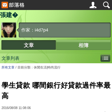
張建�
作家：i4d7p4
文章
相簿
文章列表
所有文章
/
目前分類：休閒生活|時尚流行
學生貸款 哪間銀行好貸款過件率最
高
2016
/
08
/
08
11:08:06