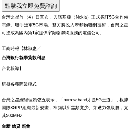
台灣之星昨（4）日宣布，與諾基亞（Nokia）正式簽訂5G合作備
忘錄、聯手進軍5G市場。雙方將投入窄頻物聯網技術，台灣之星
可望成為國內第1家提供窄頻物聯網服務的電信公司。
工商時報【林淑惠╱
台灣銀行就學貸款利息
台北報導】
研擬各種商業模式
台灣之星總經理賴弦五表示，「narrow band才是5G王道」，根據
國際3GPP組織最新規畫，窄頻以所需頻寬少、穿透力強取勝，尤
其900MHz
台新 信貸 照會