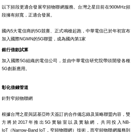
以下頻段更適合發展窄頻物聯網服務。台灣之星目前在900MHz頻
段擁有頻寬，正適合發展。
國內5大電信商的5G競賽、正式鳴槍起跑，中華電信已於年初宣布
加入國際NGMN的5G聯盟，成為國內第1家
銀行借款試算
加入國際5G組織的電信公司，並由中華電信研究院帶頭開發各種
5G創新應用。
彰化借錢管道
針對窄頻物聯網
根據台灣之星與諾基亞昨天簽訂的合作備忘錄及策略聯盟內容，雙
方將於2017年推出5G實驗室以及實驗網，共同投入NB-
IoT（Narrow-Band IoT，窄頻物聯網）技術，而窄頻物聯網服務則