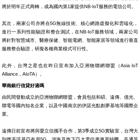
將於明年正式商轉，成為國內第1家提供NB-IoT服務的電信公司。
其次，兩家公司亦將在5G無線技術、核心網路虛擬化和雲端化，
進行一系列性能驗證和整合測試，在NB-IoT服務領域，兩家公司
將針對智慧城市、醫療保健、智能電網、智能家居等領域進行垂直
服務整合驗證，研擬各種商業模式可行性。
此外，台灣之星也在昨日宣布加入亞洲物聯網聯盟（Asia IoT
Alliance，AIoTA）。
華南銀行信貸好過嗎
由民間發動成立的亞洲物聯網聯盟，會員包括和碩、遠傳、億光、
聯電等國內知名企業，以及中國南京的伊諾光點創夢基地等國際企
業。
遠傳日前宣布將與愛立信攜手合作，第3季成立5G實驗室，台灣大
則攜手諾基亞布局5G。鴻海及旗下亞太電信廣邀英特爾、高通等