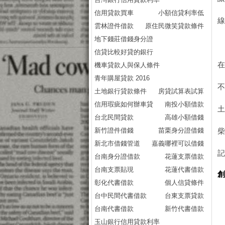
信用貸款買車
小額信貸利率低
線
雲林證件借款
原住民微笑貸款條件
地下錢莊借錢身分證
信貸比較好貸的銀行
機車貸款人與保人條件
青年購屋貸款 2016
土地銀行貸款條件
房貸試算表試算
信用瑕疵如何辦車貸
南投小額借款
台北民間貸款
高雄小額借錢
新竹證件借錢
苗栗身分證借錢
新北市借錢管道
嘉義哪裡可以借錢
台南身分證借款
花蓮支票借款
台南支票貼現
花蓮代書借款
彰化代書借款
個人信貸條件
台中民間代書借款
台東支票貸款
台南代書借款
新竹代書借款
玉山銀行信用貸款利率