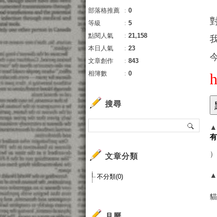
部落格推薦
：
0
等級
：
5
點閱人氣
：
21,158
本日人氣
：
23
文章創作
：
843
相簿數
：
0
搜尋
文章分類
不分類(0)
月曆