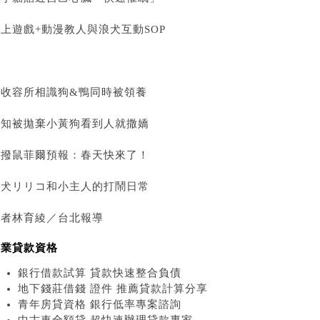
上遊戲+動漫教人與浪犬互動SOP
在收容所相識狗&鴨同時被領養
不知被拋棄小黃狗看到人就撒嬌
土撥鼠菲爾預報：春天快來了！
柴犬リリコ和小主人的打鬧日常
記者林育綾／台北報導
創業貸款資格
銀行借款試算 貸款快速整合負債
地下錢莊借錢 證件 推薦貸款計算分享
青年房貸資格 銀行低率專案諮詢