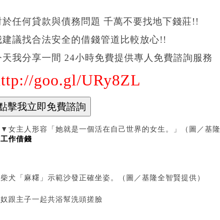
對於任何貸款與債務問題 千萬不要找地下錢莊!!
我建議找合法安全的借錢管道比較放心!!
今天我分享一間 24小時免費提供專人免費諮詢服務
http://goo.gl/URy8ZL
▲▼女主人形容「她就是一個活在自己世界的女生。」（圖／基
有工作借錢
）
▲柴犬「麻糬」示範沙發正確坐姿。（圖／基隆全智賢提供）
貓奴跟主子一起共浴幫洗頭搓臉