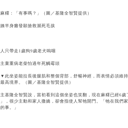
▲麻糬：「有事嗎？」（圖／基隆全智賢提供）
貓姨半身癱發願搶救瀕死毛孩
人只帶走1歲狗9歲老犬嗚咽
飼主棄重病老柴怕過年死觸霉頭
▲▼此坐姿能拉長後腿肌和整個背部，舒暢神經，而表情必須維
是最高境界。（圖／基隆全智賢提供）
飼主基隆全智賢說，當初看到這個坐姿也笑翻，現在麻糬已經6歲
生」，很少主動和家人撒嬌，卻會指使人幫牠開門。「牠在我們
做的事。」