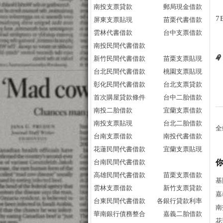
南投支票貸款
郵局現金借款
7
屏東支票貼現
苗栗代書借款
雲林代書借款
台中支票借款
南投民間代書借款
新竹民間代書借款
苗栗支票貼現
台北民間代書借款
桃園支票貼現
彰化民間代書借款
台北支票貸款
首次購屋貸款條件
台中二胎借款
南投二胎借款
宜蘭支票借款
南投支票貼現
台北二胎借款
全
台南支票借款
南投代書借款
花蓮民間代書借款
宜蘭支票貼現
台南民間代書借款
高雄民間代書借款
苗栗支票借款
基
雲林支票借款
新竹支票貸款
嘉
台東民間代書借款
各銀行貸款利率
南
華南銀行債務整合
嘉義二胎借款
花