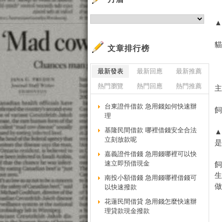
文章排行榜
最新發表
最新回應
最新推薦
熱門瀏覽
熱門回應
熱門推薦
主
台東證件借款 急用錢如何快速辦
理
基隆民間借款 哪裡借錢安全合法
立刻放款呢
嘉義證件借錢 急用錢哪裡可以快
速立即預借現金
南投小額借錢 急用錢哪裡借錢可
以快速撥款
花蓮民間借貸 急用錢怎麼快速辦
理貸款現金撥款