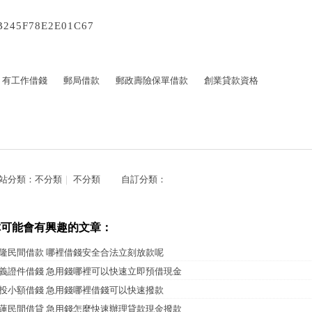
B245F78E2E01C67
有工作借錢
郵局借款
郵政壽險保單借款
創業貸款資格
站分類：
不分類
｜
不分類
自訂分類：
你可能會有興趣的文章：
隆民間借款 哪裡借錢安全合法立刻放款呢
義證件借錢 急用錢哪裡可以快速立即預借現金
投小額借錢 急用錢哪裡借錢可以快速撥款
蓮民間借貸 急用錢怎麼快速辦理貸款現金撥款