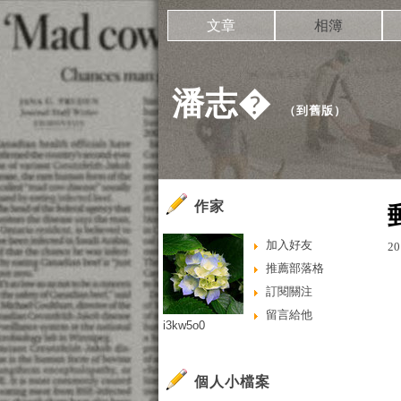
文章
相簿
潘志�
（
到舊版
）
作家
加入好友
20
推薦部落格
訂閱關注
留言給他
i3kw5o0
個人小檔案