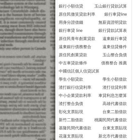
銀行小額信貸
玉山銀行貸款試算
原住民微笑貸款利率
銀行車貸line
用身分證借錢
無薪資證明貸款
銀行車貸 line
銀行貸款試算表
原住民青年創業貸款
遠東銀行車貸
遠東銀行債務整合
遠東信貸條件
原住民創業貸款
玉山整合負債
中古車貸款條件
債務整合 推薦
中國信託個人信貸試算
學生小額貸款
學生小額借款
渣打銀行信貸利率
渣打信貸利率
中小企業貸款利率
車貸利息怎麼算
渣打整合負債
高雄代書借款
彰化支票貼現
台東二胎借款
新竹二胎借款
桃園民間代書借款
基隆民間代書借款
台東支票貼現
花蓮支票貼現
新北市代書借款