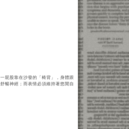
是一屁股靠在沙發的「椅背」，身體跟
，舒暢神經；而表情必須維持著悠閒自