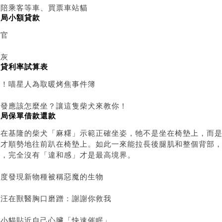
會陪乘客等車、買票車站貓
郵局小額貸款
升官
操灰
車貸利率試算表
搭！喵星人為取暖烤焦事件簿
沙發應該怎麼坐？讓這隻柴犬來教你！
郵局保單借款還款
住在基隆的柴犬「麻糬」示範正確坐姿，牠不是坐在椅墊上，而
頭才順勢地往前趴在椅墊上。如此一來能拉長後腿肌和整個背部
然，完全沒有「違和感」才是最高境界。
印度發現新物種被稱惡魔的生物
汪汪在獸醫胸口磨蹭：謝謝你救我
讓小貓貼近自己心臟「快速催眠」