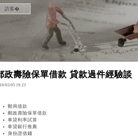
訪客�
郵政壽險保單借款 貸款過件經驗談
16
/
02
/
05
19
:
23
郵局借款
郵政壽險保單借款
車貸利率試算
車貸銀行推薦
身份證借錢